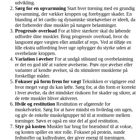
udvikling.
Sørg for en opvarmning
Start hver træning med en grundig
opvarmning, der vækker kroppen og forebygger skader. En
blanding af let cardio og dynamiske strækøvelser er ideelt, da
det forbereder dine muskler på tungere belastninger.
Progressiv overload
For at blive stærkere skal du løbende
udfordre dine muskler. Brug progressiv overload, hvor du
langsomt øger vægten eller antallet af reps. Ved at tilføje en
lille ekstra udfordring hver uge opbygger du styrke uden at
overbelaste kroppen.
Variation i øvelser
For at undgå stilstand og overbelastning
er det en god idé at variere øvelserne. Prøv nye øvelser eller
varianter af kendte øvelser, så du stimulerer musklerne på
forskellige måder.
Fokuser på form frem for vægt
Teknikken er vigtigere end
hvor meget vægt du kan løfte. Sørg for, at din form er korrekt
i hver øvelse, da det mindsker risikoen for skader og sikrer, at
de rette muskler bliver aktiveret.
Hvile og restitution
Restitution er afgørende for
muskelvækst. Sørg for at have mindst en hviledag om ugen,
og giv de enkelte muskelgrupper tid til at restituere mellem
træninger. Søvn er også en stor del af god restitution.
Styr på kosten
Muskler har brug for brændstof til at vokse,
og kosten spiller en stor rolle. Fokuser på protein, sunde
fedtstoffer og kulhydrater, der giver energi til træningen.