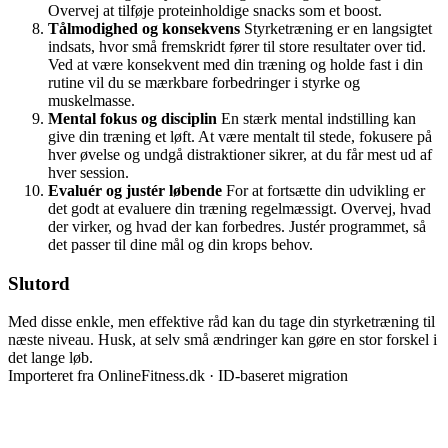
Overvej at tilføje proteinholdige snacks som et boost.
Tålmodighed og konsekvens
Styrketræning er en langsigtet
indsats, hvor små fremskridt fører til store resultater over tid.
Ved at være konsekvent med din træning og holde fast i din
rutine vil du se mærkbare forbedringer i styrke og
muskelmasse.
Mental fokus og disciplin
En stærk mental indstilling kan
give din træning et løft. At være mentalt til stede, fokusere på
hver øvelse og undgå distraktioner sikrer, at du får mest ud af
hver session.
Evaluér og justér løbende
For at fortsætte din udvikling er
det godt at evaluere din træning regelmæssigt. Overvej, hvad
der virker, og hvad der kan forbedres. Justér programmet, så
det passer til dine mål og din krops behov.
Slutord
Med disse enkle, men effektive råd kan du tage din styrketræning til
næste niveau. Husk, at selv små ændringer kan gøre en stor forskel i
det lange løb.
Importeret fra OnlineFitness.dk · ID-baseret migration