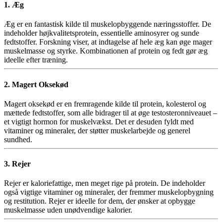
1. Æg
Æg er en fantastisk kilde til muskelopbyggende næringsstoffer. De
indeholder højkvalitetsprotein, essentielle aminosyrer og sunde
fedtstoffer. Forskning viser, at indtagelse af hele æg kan øge mager
muskelmasse og styrke. Kombinationen af protein og fedt gør æg
ideelle efter træning.
2. Magert Oksekød
Magert oksekød er en fremragende kilde til protein, kolesterol og
mættede fedtstoffer, som alle bidrager til at øge testosteronniveauet –
et vigtigt hormon for muskelvækst. Det er desuden fyldt med
vitaminer og mineraler, der støtter muskelarbejde og generel
sundhed.
3. Rejer
Rejer er kaloriefattige, men meget rige på protein. De indeholder
også vigtige vitaminer og mineraler, der fremmer muskelopbygning
og restitution. Rejer er ideelle for dem, der ønsker at opbygge
muskelmasse uden unødvendige kalorier.