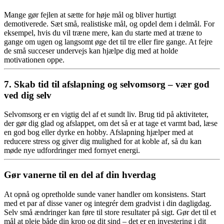
Mange gør fejlen at sætte for høje mål og bliver hurtigt
demotiverede. Sæt små, realistiske mål, og opdel dem i delmål. For
eksempel, hvis du vil træne mere, kan du starte med at træne to
gange om ugen og langsomt øge det til tre eller fire gange. At fejre
de små succeser undervejs kan hjælpe dig med at holde
motivationen oppe.
7. Skab tid til afslapning og selvomsorg – vær god
ved dig selv
Selvomsorg er en vigtig del af et sundt liv. Brug tid på aktiviteter,
der gør dig glad og afslappet, om det så er at tage et varmt bad, læse
en god bog eller dyrke en hobby. Afslapning hjælper med at
reducere stress og giver dig mulighed for at koble af, så du kan
møde nye udfordringer med fornyet energi.
Gør vanerne til en del af din hverdag
At opnå og opretholde sunde vaner handler om konsistens. Start
med et par af disse vaner og integrér dem gradvist i din dagligdag.
Selv små ændringer kan føre til store resultater på sigt. Gør det til et
mål at pleje både din krop og dit sind – det er en investering i dit