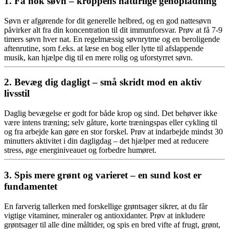
1. Få nok søvn – kroppens naturlige genopladning
Søvn er afgørende for dit generelle helbred, og en god nattesøvn
påvirker alt fra din koncentration til dit immunforsvar. Prøv at få 7-9
timers søvn hver nat. En regelmæssig søvnrytme og en beroligende
aftenrutine, som f.eks. at læse en bog eller lytte til afslappende
musik, kan hjælpe dig til en mere rolig og uforstyrret søvn.
2. Bevæg dig dagligt – små skridt mod en aktiv
livsstil
Daglig bevægelse er godt for både krop og sind. Det behøver ikke
være intens træning; selv gåture, korte træningspas eller cykling til
og fra arbejde kan gøre en stor forskel. Prøv at indarbejde mindst 30
minutters aktivitet i din dagligdag – det hjælper med at reducere
stress, øge energiniveauet og forbedre humøret.
3. Spis mere grønt og varieret – en sund kost er
fundamentet
En farverig tallerken med forskellige grøntsager sikrer, at du får
vigtige vitaminer, mineraler og antioxidanter. Prøv at inkludere
grøntsager til alle dine måltider, og spis en bred vifte af frugt, grønt,