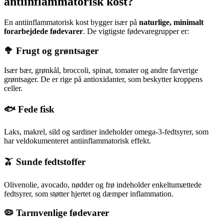
antiinflammatorisk kost?
En antiinflammatorisk kost bygger især på
naturlige, minimalt
forarbejdede fødevarer
. De vigtigste fødevaregrupper er:
🥦 Frugt og grøntsager
Især bær, grønkål, broccoli, spinat, tomater og andre farverige
grøntsager. De er rige på antioxidanter, som beskytter kroppens
celler.
🐟 Fede fisk
Laks, makrel, sild og sardiner indeholder omega-3-fedtsyrer, som
har veldokumenteret antiinflammatorisk effekt.
🫒 Sunde fedtstoffer
Olivenolie, avocado, nødder og frø indeholder enkeltumættede
fedtsyrer, som støtter hjertet og dæmper inflammation.
🦠 Tarmvenlige fødevarer