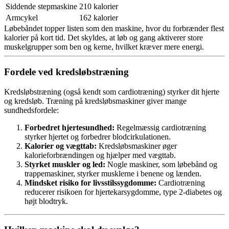
Siddende stepmaskine
210 kalorier
Armcykel
162 kalorier
Løbebåndet topper listen som den maskine, hvor du forbrænder flest
kalorier på kort tid. Det skyldes, at løb og gang aktiverer store
muskelgrupper som ben og kerne, hvilket kræver mere energi.
Fordele ved kredsløbstræning
Kredsløbstræning (også kendt som cardiotræning) styrker dit hjerte
og kredsløb. Træning på kredsløbsmaskiner giver mange
sundhedsfordele:
Forbedret hjertesundhed:
Regelmæssig cardiotræning
styrker hjertet og forbedrer blodcirkulationen.
Kalorier og vægttab:
Kredsløbsmaskiner øger
kalorieforbrændingen og hjælper med vægttab.
Styrket muskler og led:
Nogle maskiner, som løbebånd og
trappemaskiner, styrker musklerne i benene og lænden.
Mindsket risiko for livsstilssygdomme:
Cardiotræning
reducerer risikoen for hjertekarsygdomme, type 2-diabetes og
højt blodtryk.