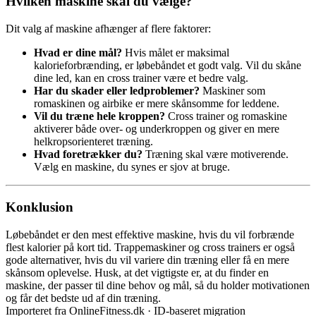
Hvilken maskine skal du vælge?
Dit valg af maskine afhænger af flere faktorer:
Hvad er dine mål?
Hvis målet er maksimal
kalorieforbrænding, er løbebåndet et godt valg. Vil du skåne
dine led, kan en cross trainer være et bedre valg.
Har du skader eller ledproblemer?
Maskiner som
romaskinen og airbike er mere skånsomme for leddene.
Vil du træne hele kroppen?
Cross trainer og romaskine
aktiverer både over- og underkroppen og giver en mere
helkropsorienteret træning.
Hvad foretrækker du?
Træning skal være motiverende.
Vælg en maskine, du synes er sjov at bruge.
Konklusion
Løbebåndet er den mest effektive maskine, hvis du vil forbrænde
flest kalorier på kort tid. Trappemaskiner og cross trainers er også
gode alternativer, hvis du vil variere din træning eller få en mere
skånsom oplevelse. Husk, at det vigtigste er, at du finder en
maskine, der passer til dine behov og mål, så du holder motivationen
og får det bedste ud af din træning.
Importeret fra OnlineFitness.dk · ID-baseret migration