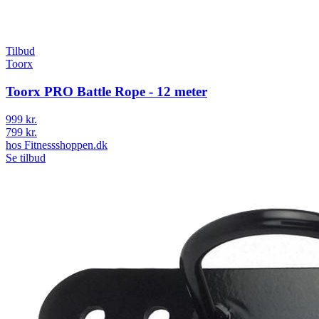
Tilbud
Toorx
Toorx PRO Battle Rope - 12 meter
999 kr.
799 kr.
hos
Fitnessshoppen.dk
Se tilbud