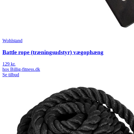
Wohlstand
Battle rope (træningsudstyr) vægophæng
129 kr.
hos
Billig-fitness.dk
Se tilbud