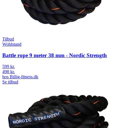
Tilbud
Wohlstand
Battle rope 9 meter 38 mm - Nordic Strength
599 kr.
498 kr.
hos
Billig-fitness.dk
Se tilbud