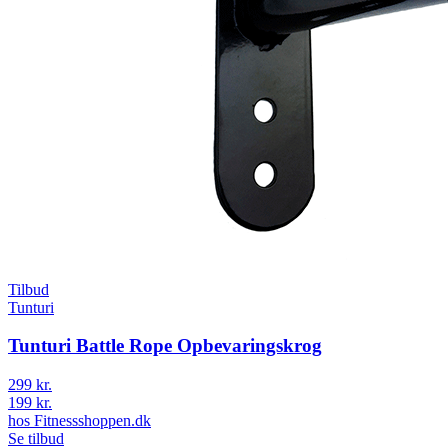
Tilbud
Tunturi
Tunturi Battle Rope Opbevaringskrog
299 kr.
199 kr.
hos
Fitnessshoppen.dk
Se tilbud