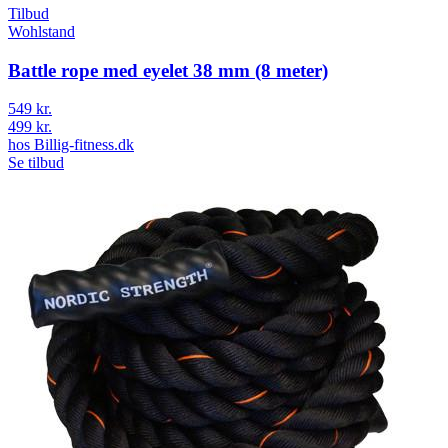
Tilbud
Wohlstand
Battle rope med eyelet 38 mm (8 meter)
549 kr.
499 kr.
hos
Billig-fitness.dk
Se tilbud