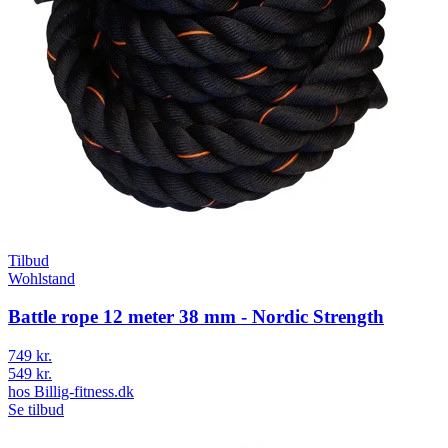
Tilbud
Wohlstand
Battle rope 12 meter 38 mm - Nordic Strength
749 kr.
549 kr.
hos
Billig-fitness.dk
Se tilbud