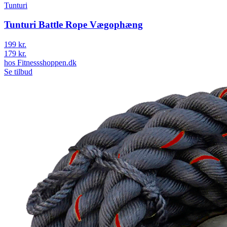
Tunturi
Tunturi Battle Rope Vægophæng
199 kr.
179 kr.
hos
Fitnessshoppen.dk
Se tilbud