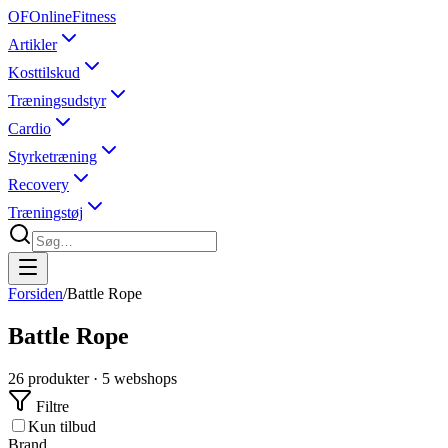
OF
OnlineFitness
Artikler
Kosttilskud
Træningsudstyr
Cardio
Styrketræning
Recovery
Træningstøj
Forsiden
/
Battle Rope
Battle Rope
26
produkter ·
5
webshops
Filtre
Kun tilbud
Brand