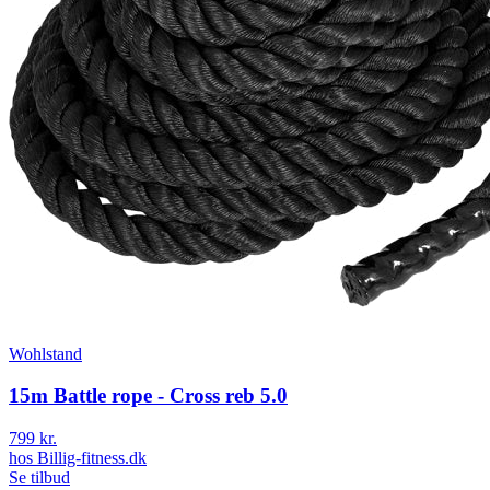
Wohlstand
15m Battle rope - Cross reb 5.0
799 kr.
hos
Billig-fitness.dk
Se tilbud