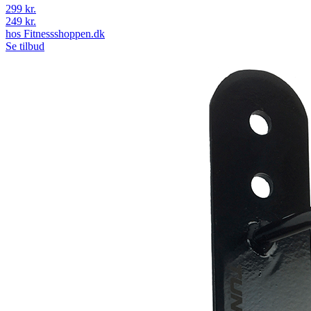
299 kr.
249 kr.
hos
Fitnessshoppen.dk
Se tilbud