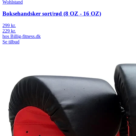
Wohlstand
Boksehandsker sort/rød (8 OZ - 16 OZ)
299 kr.
229 kr.
hos
Billig-fitness.dk
Se tilbud