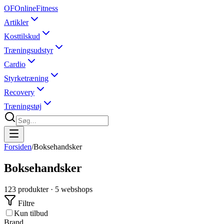
OF
OnlineFitness
Artikler
Kosttilskud
Træningsudstyr
Cardio
Styrketræning
Recovery
Træningstøj
Forsiden
/
Boksehandsker
Boksehandsker
123
produkter ·
5
webshops
Filtre
Kun tilbud
Brand