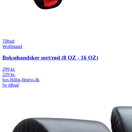
Tilbud
Wohlstand
Boksehandsker sort/rød (8 OZ - 16 OZ)
299 kr.
229 kr.
hos
Billig-fitness.dk
Se tilbud