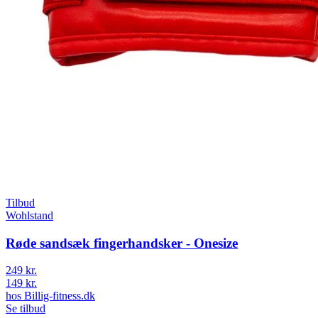
Tilbud
Wohlstand
Røde sandsæk fingerhandsker - Onesize
249 kr.
149 kr.
hos
Billig-fitness.dk
Se tilbud