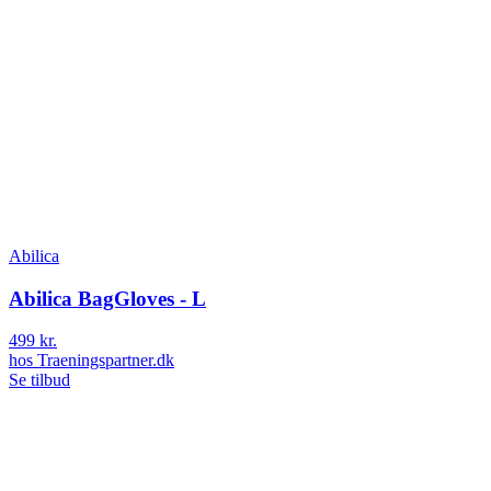
Abilica
Abilica BagGloves - L
499 kr.
hos
Traeningspartner.dk
Se tilbud