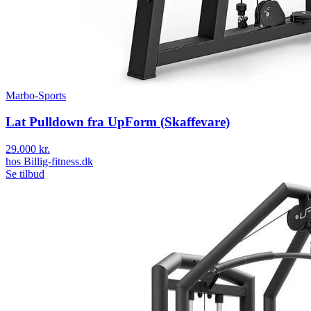
Marbo-Sports
Lat Pulldown fra UpForm (Skaffevare)
29.000 kr.
hos
Billig-fitness.dk
Se tilbud