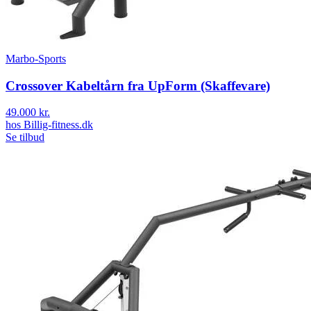
Marbo-Sports
Crossover Kabeltårn fra UpForm (Skaffevare)
49.000 kr.
hos
Billig-fitness.dk
Se tilbud