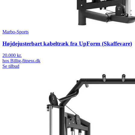
Marbo-Sports
Højdejusterbart kabeltræk fra UpForm (Skaffevare)
20.000 kr.
hos
Billig-fitness.dk
Se tilbud