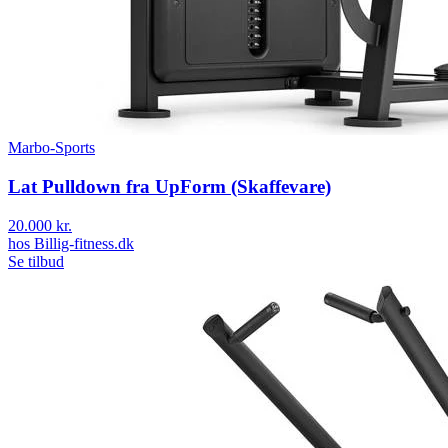
Marbo-Sports
Lat Pulldown fra UpForm (Skaffevare)
20.000 kr.
hos
Billig-fitness.dk
Se tilbud