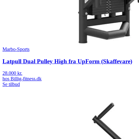
Marbo-Sports
Latpull Dual Pulley High fra UpForm (Skaffevare)
28.000 kr.
hos
Billig-fitness.dk
Se tilbud