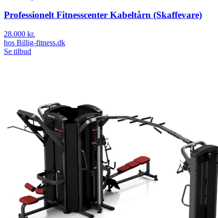
Professionelt Fitnesscenter Kabeltårn (Skaffevare)
28.000 kr.
hos
Billig-fitness.dk
Se tilbud