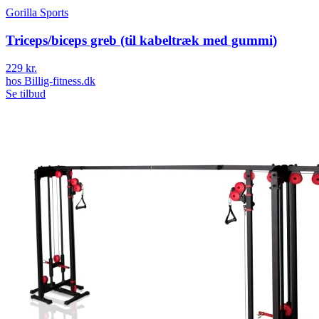
Gorilla Sports
Triceps/biceps greb (til kabeltræk med gummi)
229 kr.
hos
Billig-fitness.dk
Se tilbud