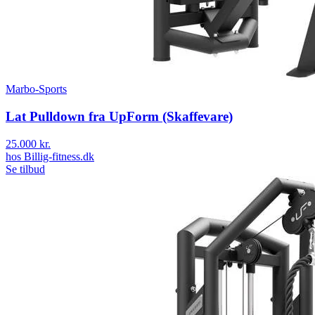
Marbo-Sports
Lat Pulldown fra UpForm (Skaffevare)
25.000 kr.
hos
Billig-fitness.dk
Se tilbud