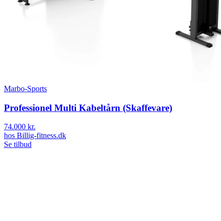
Marbo-Sports
Professionel Multi Kabeltårn (Skaffevare)
74.000 kr.
hos
Billig-fitness.dk
Se tilbud