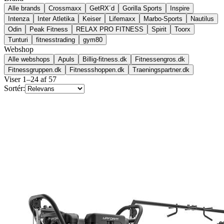
Alle brands
Crossmaxx
GetRX´d
Gorilla Sports
Inspire
Intenza
Inter Atletika
Keiser
Lifemaxx
Marbo-Sports
Nautilus
Odin
Peak Fitness
RELAX PRO FITNESS
Spirit
Toorx
Tunturi
fitnesstrading
gym80
Webshop
Alle webshops
Apuls
Billig-fitness.dk
Fitnessengros.dk
Fitnessgruppen.dk
Fitnessshoppen.dk
Traeningspartner.dk
Viser
1
–
24
af
57
Sortér: