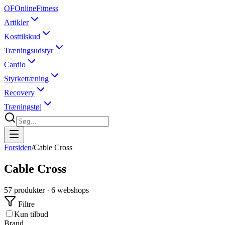
OF
OnlineFitness
Artikler
Kosttilskud
Træningsudstyr
Cardio
Styrketræning
Recovery
Træningstøj
Forsiden
/
Cable Cross
Cable Cross
57
produkter ·
6
webshops
Filtre
Kun tilbud
Brand