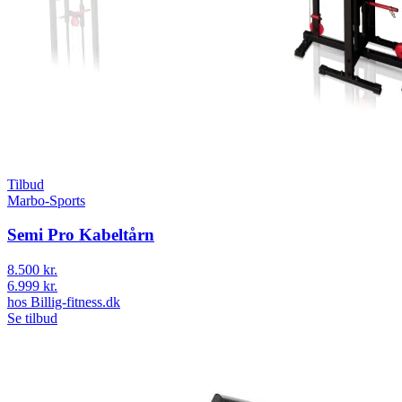
Tilbud
Marbo-Sports
Semi Pro Kabeltårn
8.500 kr.
6.999 kr.
hos
Billig-fitness.dk
Se tilbud