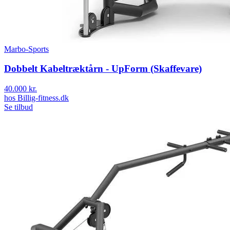
Marbo-Sports
Dobbelt Kabeltræktårn - UpForm (Skaffevare)
40.000 kr.
hos
Billig-fitness.dk
Se tilbud