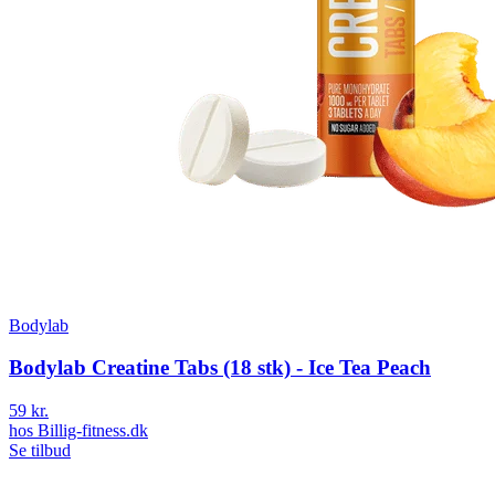
Bodylab
Bodylab Creatine Tabs (18 stk) - Ice Tea Peach
59 kr.
hos
Billig-fitness.dk
Se tilbud