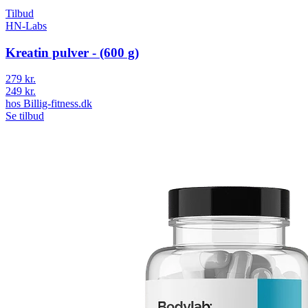
Tilbud
HN-Labs
Kreatin pulver - (600 g)
279 kr.
249 kr.
hos
Billig-fitness.dk
Se tilbud