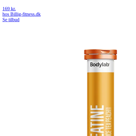
169 kr.
hos
Billig-fitness.dk
Se tilbud