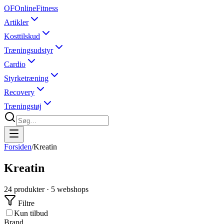
OF
OnlineFitness
Artikler
Kosttilskud
Træningsudstyr
Cardio
Styrketræning
Recovery
Træningstøj
Forsiden
/
Kreatin
Kreatin
24
produkter ·
5
webshops
Filtre
Kun tilbud
Brand