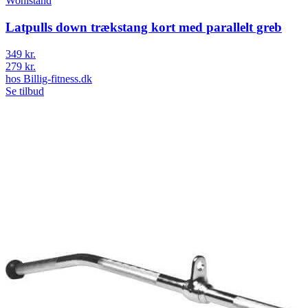
Wohlstand
Latpulls down trækstang kort med parallelt greb
349 kr.
279 kr.
hos
Billig-fitness.dk
Se tilbud