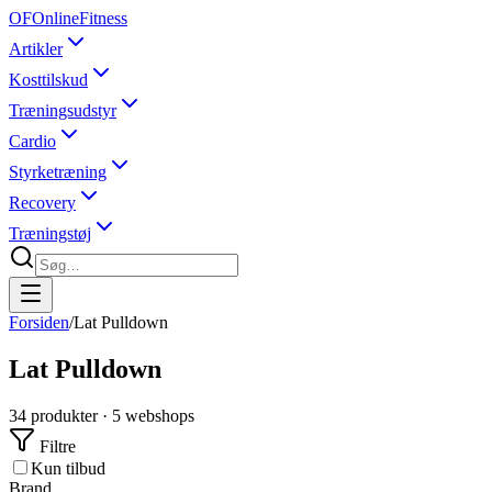
OF
OnlineFitness
Artikler
Kosttilskud
Træningsudstyr
Cardio
Styrketræning
Recovery
Træningstøj
Forsiden
/
Lat Pulldown
Lat Pulldown
34
produkter ·
5
webshops
Filtre
Kun tilbud
Brand