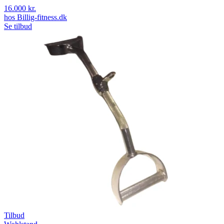
16.000 kr.
hos
Billig-fitness.dk
Se tilbud
Tilbud