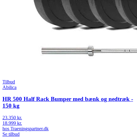
Tilbud
Abilica
HR 500 Half Rack Bumper med bænk og nedtræk -
150 kg
23.350 kr.
18.999 kr.
hos
Traeningspartner.dk
Se tilbud