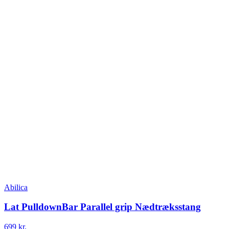
Abilica
Lat PulldownBar Parallel grip Nædtræksstang
699 kr.