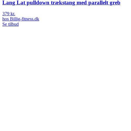
Lang Lat pulldown trækstang med parallelt greb
379 kr.
hos
Billig-fitness.dk
Se tilbud