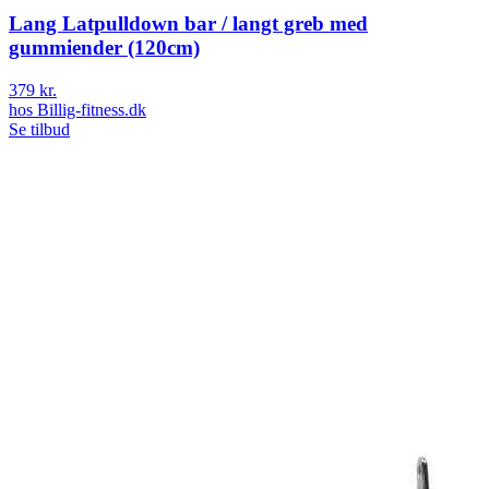
Lang Latpulldown bar / langt greb med
gummiender (120cm)
379 kr.
hos
Billig-fitness.dk
Se tilbud