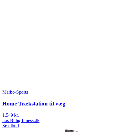
Marbo-Sports
Home Trækstation til væg
1.549 kr.
hos
Billig-fitness.dk
Se tilbud