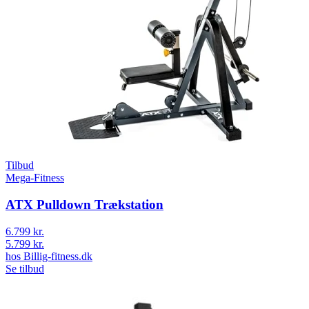
Tilbud
Mega-Fitness
ATX Pulldown Trækstation
6.799 kr.
5.799 kr.
hos
Billig-fitness.dk
Se tilbud