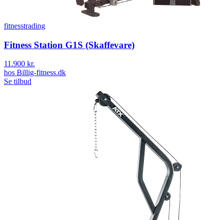
fitnesstrading
Fitness Station G1S (Skaffevare)
11.900 kr.
hos
Billig-fitness.dk
Se tilbud