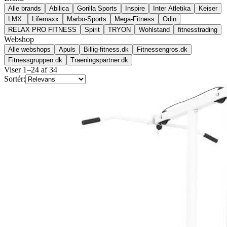
Alle brands
Abilica
Gorilla Sports
Inspire
Inter Atletika
Keiser
LMX.
Lifemaxx
Marbo-Sports
Mega-Fitness
Odin
RELAX PRO FITNESS
Spirit
TRYON
Wohlstand
fitnesstrading
Webshop
Alle webshops
Apuls
Billig-fitness.dk
Fitnessengros.dk
Fitnessgruppen.dk
Traeningspartner.dk
Viser
1
–
24
af
34
Sortér: