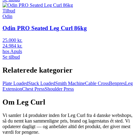
Tilbud
Odin
Odin PRO Seated Leg Curl 86kg
25.000 kr.
24.984 kr.
hos
Apuls
Se tilbud
Relaterede kategorier
Plate Loaded
Stack Loaded
Smith Machine
Cable Cross
Benpres
Leg
Extension
Chest Press
Shoulder Press
Om
Leg Curl
Vi samler 14 produkter inden for Leg Curl fra 4 danske webshops,
så du nemt kan sammenligne pris, brand og lagerstatus ét sted. Vi
opdaterer dagligt — og anbefaler altid det produkt, der giver mest
værdi for pengene.