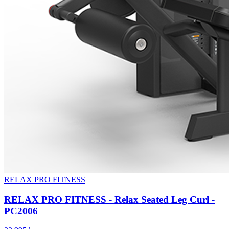
RELAX PRO FITNESS
RELAX PRO FITNESS - Relax Seated Leg Curl -
PC2006