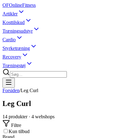
OF
OnlineFitness
Artikler
Kosttilskud
Træningsudstyr
Cardio
Styrketræning
Recovery
Træningstøj
Forsiden
/
Leg Curl
Leg Curl
14
produkter ·
4
webshops
Filtre
Kun tilbud
Brand