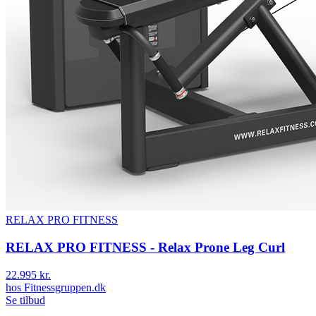
RELAX PRO FITNESS
RELAX PRO FITNESS - Relax Prone Leg Curl
22.995 kr.
hos
Fitnessgruppen.dk
Se tilbud