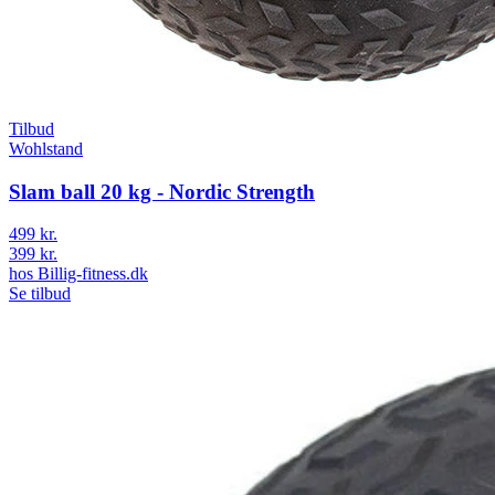
Tilbud
Wohlstand
Slam ball 20 kg - Nordic Strength
499 kr.
399 kr.
hos
Billig-fitness.dk
Se tilbud