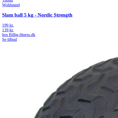
Tilbud
Wohlstand
Slam ball 5 kg - Nordic Strength
199 kr.
139 kr.
hos
Billig-fitness.dk
Se tilbud