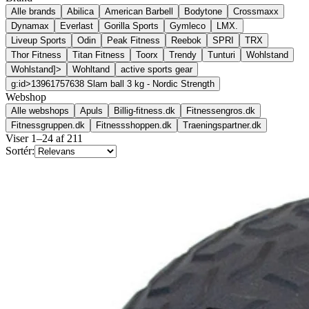
Alle brands
Abilica
American Barbell
Bodytone
Crossmaxx
Dynamax
Everlast
Gorilla Sports
Gymleco
LMX.
Liveup Sports
Odin
Peak Fitness
Reebok
SPRI
TRX
Thor Fitness
Titan Fitness
Toorx
Trendy
Tunturi
Wohlstand
Wohlstand]>
Wohltand
active sports gear
g:id>13961757638 Slam ball 3 kg - Nordic Strength
Webshop
Alle webshops
Apuls
Billig-fitness.dk
Fitnessengros.dk
Fitnessgruppen.dk
Fitnessshoppen.dk
Traeningspartner.dk
Viser
1
–
24
af
211
Sortér: