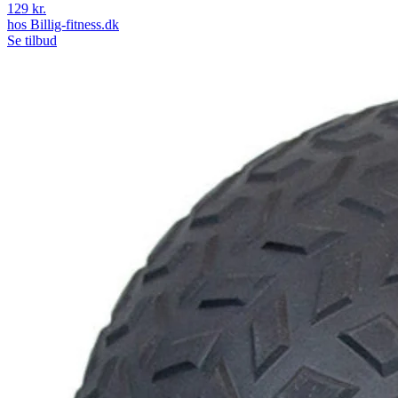
129 kr.
hos
Billig-fitness.dk
Se tilbud