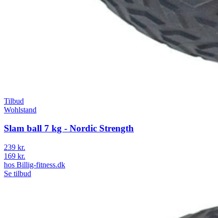
Tilbud
Wohlstand
Slam ball 7 kg - Nordic Strength
239 kr.
169 kr.
hos
Billig-fitness.dk
Se tilbud