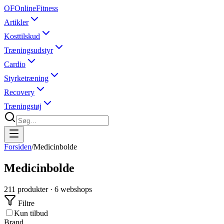
OF
OnlineFitness
Artikler
Kosttilskud
Træningsudstyr
Cardio
Styrketræning
Recovery
Træningstøj
Forsiden
/
Medicinbolde
Medicinbolde
211
produkter ·
6
webshops
Filtre
Kun tilbud
Brand