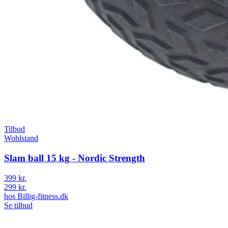
Tilbud
Wohlstand
Slam ball 15 kg - Nordic Strength
399 kr.
299 kr.
hos
Billig-fitness.dk
Se tilbud