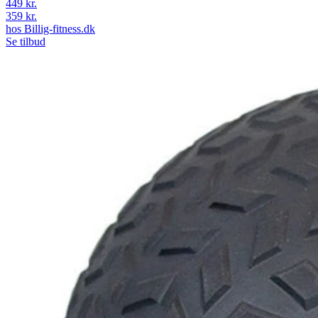
449 kr.
359 kr.
hos
Billig-fitness.dk
Se tilbud