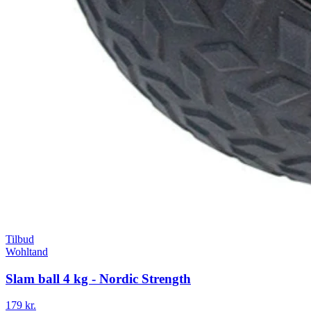
Tilbud
Wohltand
Slam ball 4 kg - Nordic Strength
179 kr.