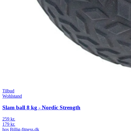
Tilbud
Wohlstand
Slam ball 8 kg - Nordic Strength
259 kr.
179 kr.
hos
Billig-fitness.dk