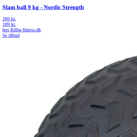
Slam ball 9 kg - Nordic Strength
269 kr.
189 kr.
hos
Billig-fitness.dk
Se tilbud