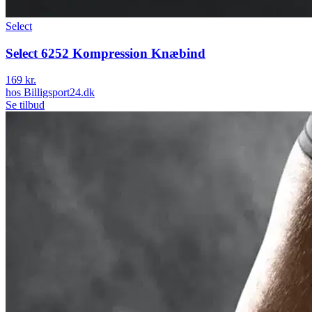
Select
Select 6252 Kompression Knæbind
169 kr.
hos
Billigsport24.dk
Se tilbud