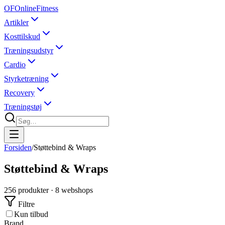
OF
OnlineFitness
Artikler
Kosttilskud
Træningsudstyr
Cardio
Styrketræning
Recovery
Træningstøj
Forsiden
/
Støttebind & Wraps
Støttebind & Wraps
256
produkter ·
8
webshops
Filtre
Kun tilbud
Brand