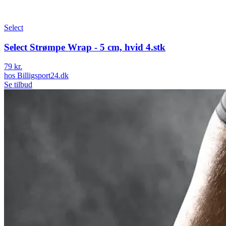
Select
Select Strømpe Wrap - 5 cm, hvid 4.stk
79 kr.
hos
Billigsport24.dk
Se tilbud