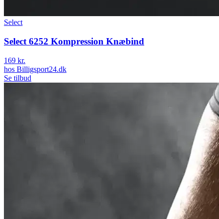
Select
Select 6252 Kompression Knæbind
169 kr.
hos
Billigsport24.dk
Se tilbud