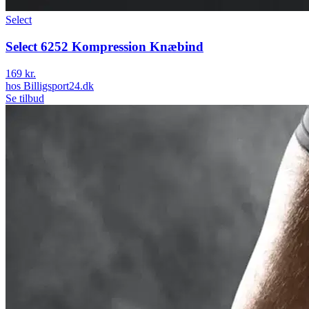
Select
Select 6252 Kompression Knæbind
169 kr.
hos
Billigsport24.dk
Se tilbud