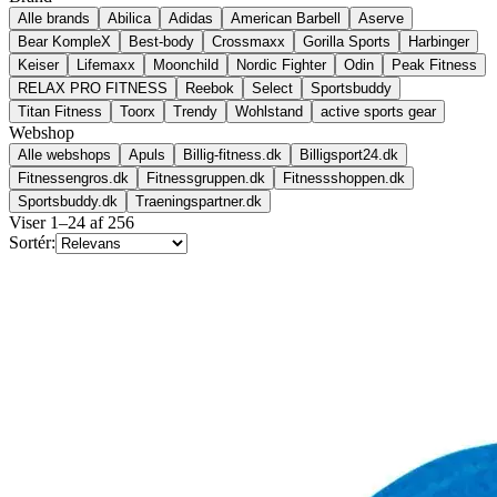
Alle brands
Abilica
Adidas
American Barbell
Aserve
Bear KompleX
Best-body
Crossmaxx
Gorilla Sports
Harbinger
Keiser
Lifemaxx
Moonchild
Nordic Fighter
Odin
Peak Fitness
RELAX PRO FITNESS
Reebok
Select
Sportsbuddy
Titan Fitness
Toorx
Trendy
Wohlstand
active sports gear
Webshop
Alle webshops
Apuls
Billig-fitness.dk
Billigsport24.dk
Fitnessengros.dk
Fitnessgruppen.dk
Fitnessshoppen.dk
Sportsbuddy.dk
Traeningspartner.dk
Viser
1
–
24
af
256
Sortér: