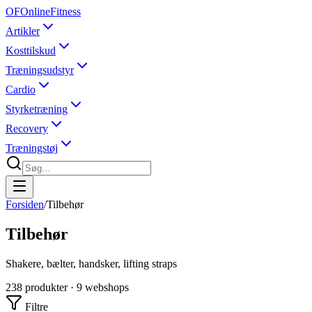
OF
OnlineFitness
Artikler
Kosttilskud
Træningsudstyr
Cardio
Styrketræning
Recovery
Træningstøj
Forsiden
/
Tilbehør
Tilbehør
Shakere, bælter, handsker, lifting straps
238
produkter ·
9
webshops
Filtre