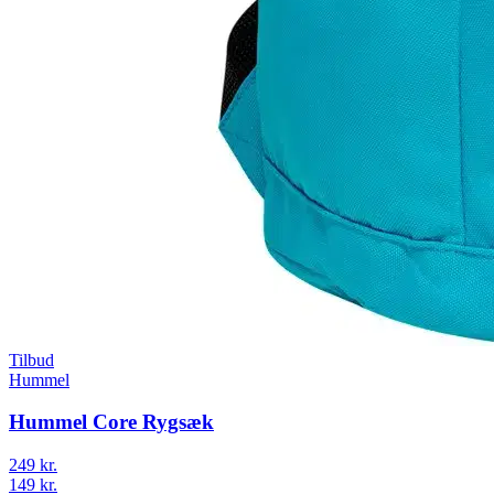
Tilbud
Hummel
Hummel Core Rygsæk
249 kr.
149 kr.