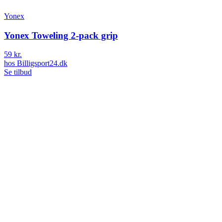
Yonex
Yonex Toweling 2-pack grip
59 kr.
hos
Billigsport24.dk
Se tilbud