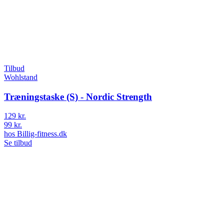
Tilbud
Wohlstand
Træningstaske (S) - Nordic Strength
129 kr.
99 kr.
hos
Billig-fitness.dk
Se tilbud