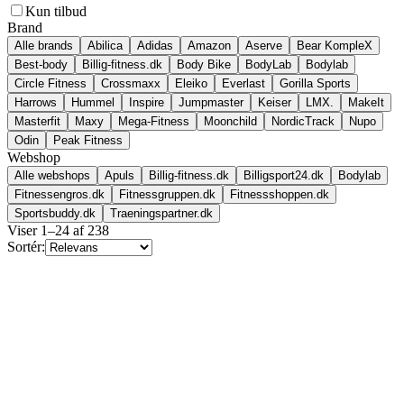
Kun tilbud
Brand
Alle brands
Abilica
Adidas
Amazon
Aserve
Bear KompleX
Best-body
Billig-fitness.dk
Body Bike
BodyLab
Bodylab
Circle Fitness
Crossmaxx
Eleiko
Everlast
Gorilla Sports
Harrows
Hummel
Inspire
Jumpmaster
Keiser
LMX.
MakeIt
Masterfit
Maxy
Mega-Fitness
Moonchild
NordicTrack
Nupo
Odin
Peak Fitness
Webshop
Alle webshops
Apuls
Billig-fitness.dk
Billigsport24.dk
Bodylab
Fitnessengros.dk
Fitnessgruppen.dk
Fitnessshoppen.dk
Sportsbuddy.dk
Traeningspartner.dk
Viser
1
–
24
af
238
Sortér: