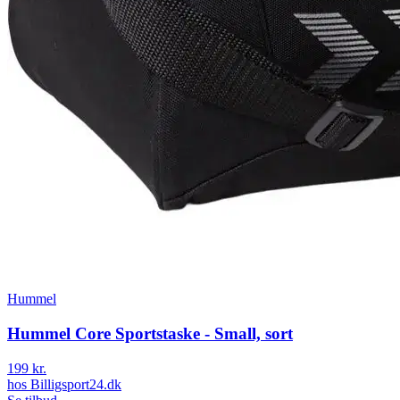
Hummel
Hummel Core Sportstaske - Small, sort
199 kr.
hos
Billigsport24.dk