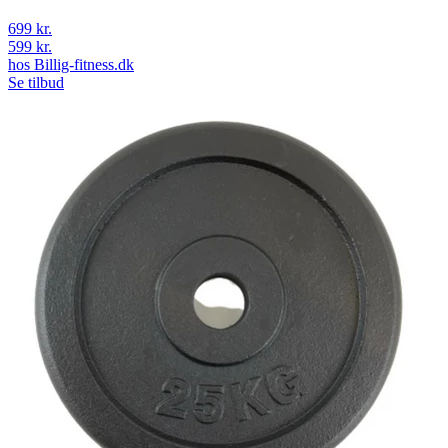
699 kr.
599 kr.
hos
Billig-fitness.dk
Se tilbud