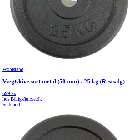
Wohlstand
Vægtskive sort metal (50 mm) - 25 kg (Restsalg)
699 kr.
hos
Billig-fitness.dk
Se tilbud