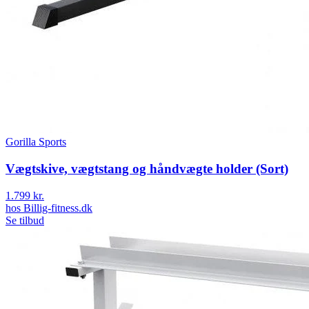
Gorilla Sports
Vægtskive, vægtstang og håndvægte holder (Sort)
1.799 kr.
hos
Billig-fitness.dk
Se tilbud