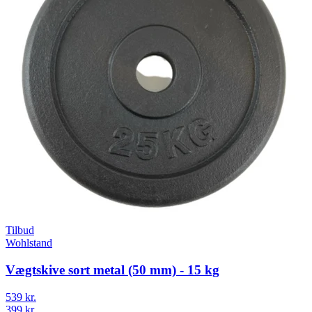
Tilbud
Wohlstand
Vægtskive sort metal (50 mm) - 15 kg
539 kr.
399 kr.