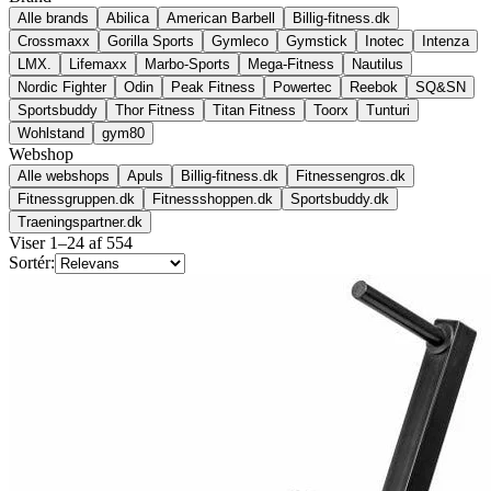
Alle brands
Abilica
American Barbell
Billig-fitness.dk
Crossmaxx
Gorilla Sports
Gymleco
Gymstick
Inotec
Intenza
LMX.
Lifemaxx
Marbo-Sports
Mega-Fitness
Nautilus
Nordic Fighter
Odin
Peak Fitness
Powertec
Reebok
SQ&SN
Sportsbuddy
Thor Fitness
Titan Fitness
Toorx
Tunturi
Wohlstand
gym80
Webshop
Alle webshops
Apuls
Billig-fitness.dk
Fitnessengros.dk
Fitnessgruppen.dk
Fitnessshoppen.dk
Sportsbuddy.dk
Traeningspartner.dk
Viser
1
–
24
af
554
Sortér: