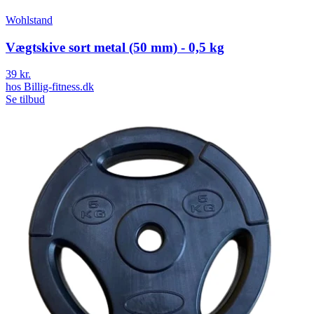
Wohlstand
Vægtskive sort metal (50 mm) - 0,5 kg
39 kr.
hos
Billig-fitness.dk
Se tilbud