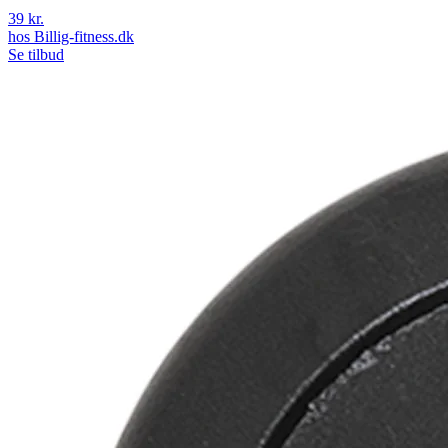
39 kr.
hos
Billig-fitness.dk
Se tilbud