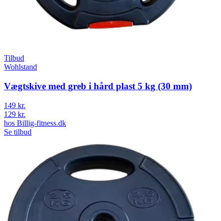
Tilbud
Wohlstand
Vægtskive med greb i hård plast 5 kg (30 mm)
149 kr.
129 kr.
hos
Billig-fitness.dk
Se tilbud