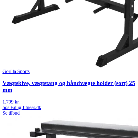
Gorilla Sports
Vægtskive, vægtstang og håndvægte holder (sort) 25
mm
1.799 kr.
hos
Billig-fitness.dk
Se tilbud