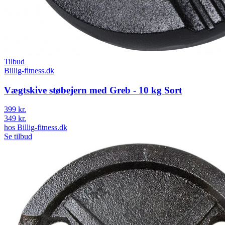
Tilbud
Billig-fitness.dk
Vægtskive støbejern med Greb - 10 kg Sort
399 kr.
349 kr.
hos
Billig-fitness.dk
Se tilbud