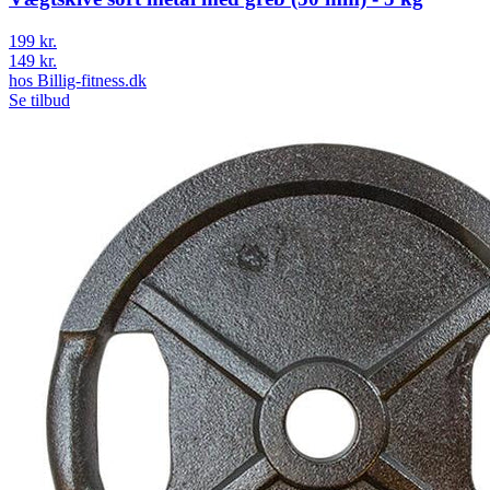
199 kr.
149 kr.
hos
Billig-fitness.dk
Se tilbud