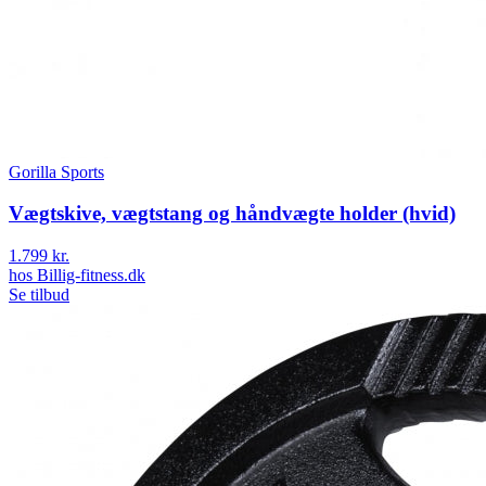
Gorilla Sports
Vægtskive, vægtstang og håndvægte holder (hvid)
1.799 kr.
hos
Billig-fitness.dk
Se tilbud