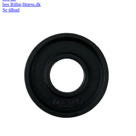
hos
Billig-fitness.dk
Se tilbud