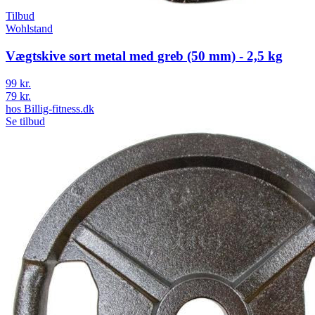
Tilbud
Wohlstand
Vægtskive sort metal med greb (50 mm) - 2,5 kg
99 kr.
79 kr.
hos
Billig-fitness.dk
Se tilbud