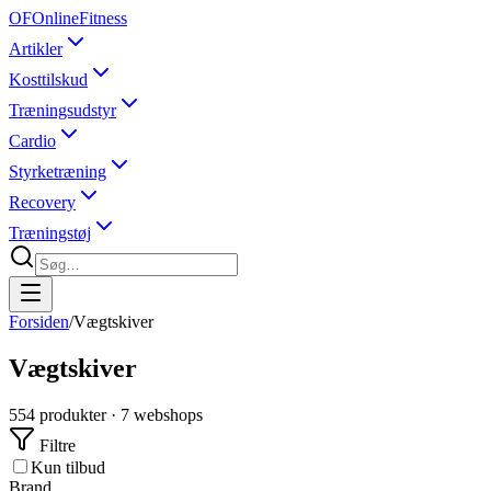
OF
OnlineFitness
Artikler
Kosttilskud
Træningsudstyr
Cardio
Styrketræning
Recovery
Træningstøj
Forsiden
/
Vægtskiver
Vægtskiver
554
produkter ·
7
webshops
Filtre
Kun tilbud
Brand