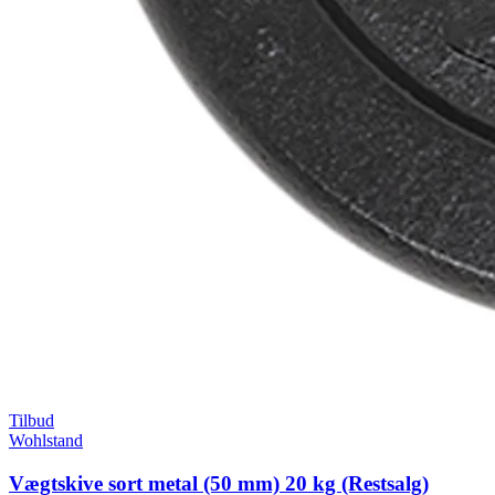
Tilbud
Wohlstand
Vægtskive sort metal (50 mm) 20 kg (Restsalg)