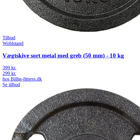
Tilbud
Wohlstand
Vægtskive sort metal med greb (50 mm) - 10 kg
399 kr.
299 kr.
hos
Billig-fitness.dk
Se tilbud