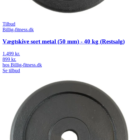
Tilbud
Billig-fitness.dk
Vægtskive sort metal (50 mm) - 40 kg (Restsalg)
1.499 kr.
899 kr.
hos
Billig-fitness.dk
Se tilbud