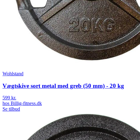
Wohlstand
Vægtskive sort metal med greb (50 mm) - 20 kg
599 kr.
hos
Billig-fitness.dk
Se tilbud