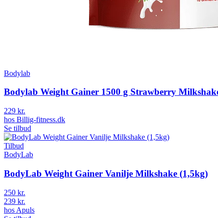
Bodylab
Bodylab Weight Gainer 1500 g Strawberry Milkshak
229 kr.
hos
Billig-fitness.dk
Se tilbud
Tilbud
BodyLab
BodyLab Weight Gainer Vanilje Milkshake (1,5kg)
250 kr.
239 kr.
hos
Apuls