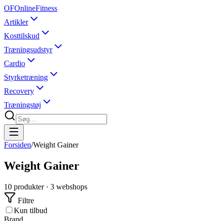
OF
OnlineFitness
Artikler
Kosttilskud
Træningsudstyr
Cardio
Styrketræning
Recovery
Træningstøj
Forsiden
/
Weight Gainer
Weight Gainer
10
produkter ·
3
webshops
Filtre
Kun tilbud
Brand