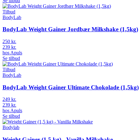
Se tilbud
Tilbud
BodyLab
BodyLab Weight Gainer Jordbær Milkshake (1,5kg)
250 kr.
239 kr.
hos
Apuls
Se tilbud
Tilbud
BodyLab
BodyLab Weight Gainer Ultimate Chokolade (1,5kg)
249 kr.
239 kr.
hos
Apuls
Se tilbud
Bodylab
Weight Gainer (1,5 kg) - Vanilla Milkshake