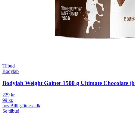
Tilbud
Bodylab
Bodylab Weight Gainer 1500 g Ultimate Chocolate (be
229 kr.
99 kr.
hos
Billig-fitness.dk
Se tilbud