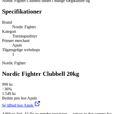
Nordic Fighter Clubbell findes i mange vægtklasser og
Specifikationer
Brand
Nordic Fighter
Kategori
Træningsudstyr
Primær merchant
Apuls
Tilgængelige webshops
1
Nordic Fighter
Nordic Fighter Clubbell 20kg
999 kr.
−
36
%
1.549 kr.
Bedste pris hos
Apuls
Se tilbud hos
Apuls
Affiliate-link. Vi får en mindre provision — prisen er den samme for