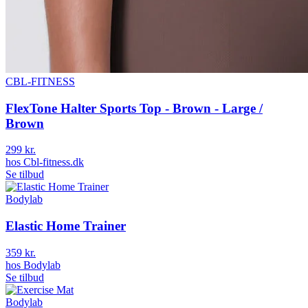
CBL-FITNESS
FlexTone Halter Sports Top - Brown - Large /
Brown
299 kr.
hos
Cbl-fitness.dk
Se tilbud
Bodylab
Elastic Home Trainer
359 kr.
hos
Bodylab
Se tilbud
Bodylab