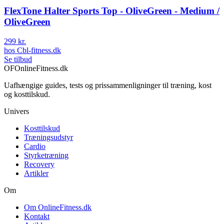
FlexTone Halter Sports Top - OliveGreen - Medium /
OliveGreen
299 kr.
hos
Cbl-fitness.dk
Se tilbud
OF
OnlineFitness.dk
Uafhængige guides, tests og prissammenligninger til træning, kost
og kosttilskud.
Univers
Kosttilskud
Træningsudstyr
Cardio
Styrketræning
Recovery
Artikler
Om
Om OnlineFitness.dk
Kontakt