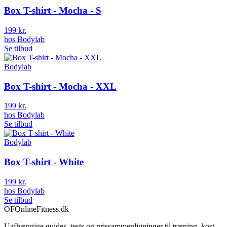
Box T-shirt - Mocha - S
199 kr.
hos
Bodylab
Se tilbud
Bodylab
Box T-shirt - Mocha - XXL
199 kr.
hos
Bodylab
Se tilbud
Bodylab
Box T-shirt - White
199 kr.
hos
Bodylab
Se tilbud
OF
OnlineFitness.dk
Uafhængige guides, tests og prissammenligninger til træning, kost