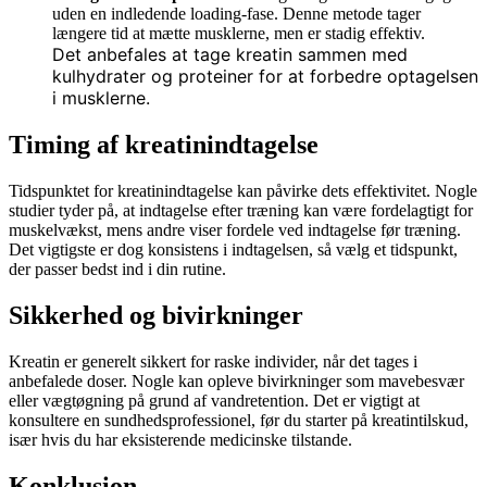
uden en indledende loading-fase. Denne metode tager
længere tid at mætte musklerne, men er stadig effektiv.
Det anbefales at tage kreatin sammen med
kulhydrater og proteiner for at forbedre optagelsen
i musklerne.
Timing af kreatinindtagelse
Tidspunktet for kreatinindtagelse kan påvirke dets effektivitet. Nogle
studier tyder på, at indtagelse efter træning kan være fordelagtigt for
muskelvækst, mens andre viser fordele ved indtagelse før træning.
Det vigtigste er dog konsistens i indtagelsen, så vælg et tidspunkt,
der passer bedst ind i din rutine.
Sikkerhed og bivirkninger
Kreatin er generelt sikkert for raske individer, når det tages i
anbefalede doser. Nogle kan opleve bivirkninger som mavebesvær
eller vægtøgning på grund af vandretention. Det er vigtigt at
konsultere en sundhedsprofessionel, før du starter på kreatintilskud,
især hvis du har eksisterende medicinske tilstande.
Konklusion