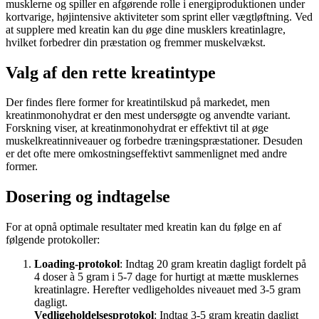
musklerne og spiller en afgørende rolle i energiproduktionen under
kortvarige, højintensive aktiviteter som sprint eller vægtløftning. Ved
at supplere med kreatin kan du øge dine musklers kreatinlagre,
hvilket forbedrer din præstation og fremmer muskelvækst.
Valg af den rette kreatintype
Der findes flere former for kreatintilskud på markedet, men
kreatinmonohydrat er den mest undersøgte og anvendte variant.
Forskning viser, at kreatinmonohydrat er effektivt til at øge
muskelkreatinniveauer og forbedre træningspræstationer. Desuden
er det ofte mere omkostningseffektivt sammenlignet med andre
former.
Dosering og indtagelse
For at opnå optimale resultater med kreatin kan du følge en af
følgende protokoller:
Loading-protokol
: Indtag 20 gram kreatin dagligt fordelt på
4 doser à 5 gram i 5-7 dage for hurtigt at mætte musklernes
kreatinlagre. Herefter vedligeholdes niveauet med 3-5 gram
dagligt.
Vedligeholdelsesprotokol
: Indtag 3-5 gram kreatin dagligt