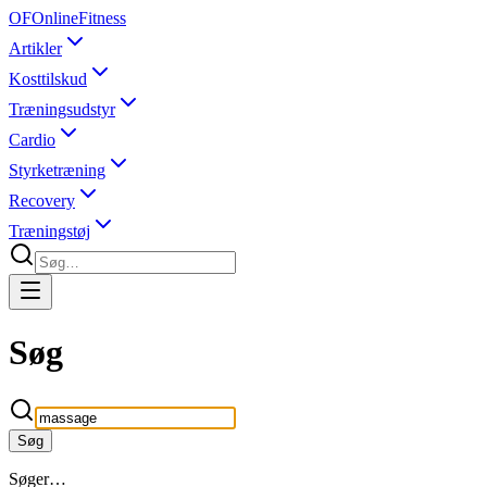
OF
OnlineFitness
Artikler
Kosttilskud
Træningsudstyr
Cardio
Styrketræning
Recovery
Træningstøj
Søg
Søg
Søger…