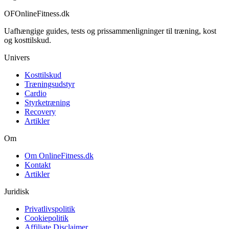
OF
OnlineFitness.dk
Uafhængige guides, tests og prissammenligninger til træning, kost
og kosttilskud.
Univers
Kosttilskud
Træningsudstyr
Cardio
Styrketræning
Recovery
Artikler
Om
Om OnlineFitness.dk
Kontakt
Artikler
Juridisk
Privatlivspolitik
Cookiepolitik
Affiliate Disclaimer