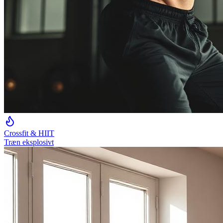
Crossfit & HIIT
Træn eksplosivt