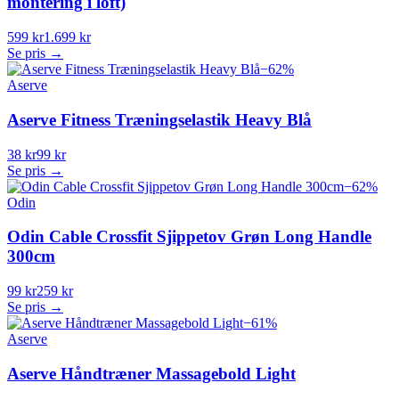
montering i loft)
599 kr
1.699 kr
Se pris →
−
62
%
Aserve
Aserve Fitness Træningselastik Heavy Blå
38 kr
99 kr
Se pris →
−
62
%
Odin
Odin Cable Crossfit Sjippetov Grøn Long Handle
300cm
99 kr
259 kr
Se pris →
−
61
%
Aserve
Aserve Håndtræner Massagebold Light