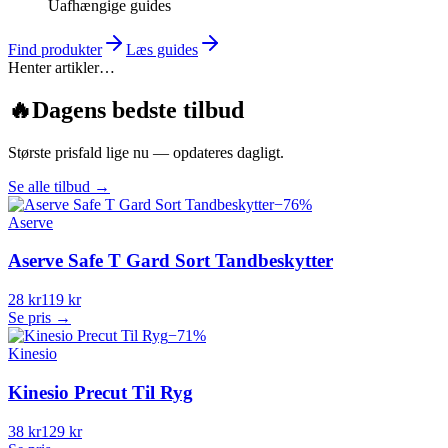
Uafhængige guides
Find produkter
Læs guides
Henter artikler…
🔥
Dagens bedste tilbud
Største prisfald lige nu — opdateres dagligt.
Se alle tilbud
→
−
76
%
Aserve
Aserve Safe T Gard Sort Tandbeskytter
28 kr
119 kr
Se pris →
−
71
%
Kinesio
Kinesio Precut Til Ryg
38 kr
129 kr