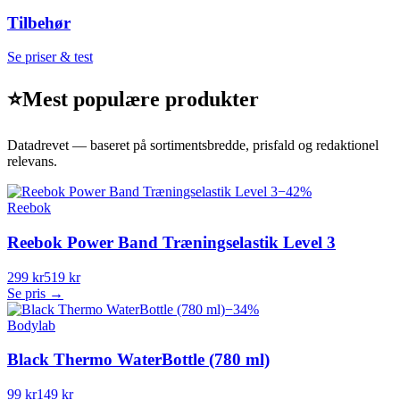
Tilbehør
Se priser & test
⭐
Mest populære produkter
Datadrevet — baseret på sortimentsbredde, prisfald og redaktionel
relevans.
−
42
%
Reebok
Reebok Power Band Træningselastik Level 3
299 kr
519 kr
Se pris →
−
34
%
Bodylab
Black Thermo WaterBottle (780 ml)
99 kr
149 kr