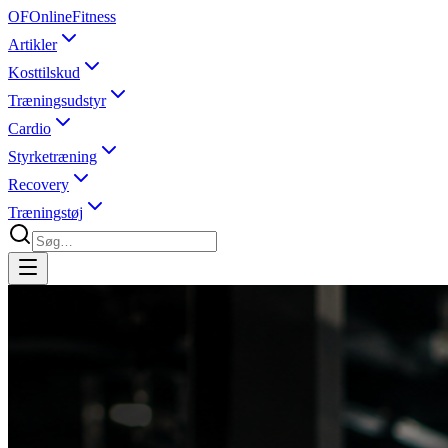
OF
OnlineFitness
Artikler
Kosttilskud
Træningsudstyr
Cardio
Styrketræning
Recovery
Træningstøj