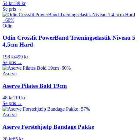
54 kr
139 kr
Se pris →
−
60
%
Odin
Odin Crossfit PowerBand Træningselastik Niveau 5
4,5cm Hard
198 kr
499 kr
Se pris →
−
60
%
Aserve
Aserve Pilates Bold 19cm
48 kr
119 kr
Se pris →
−
57
%
Aserve
Aserve Førstehjælp Bandage Pakke
28 kr
65 kr