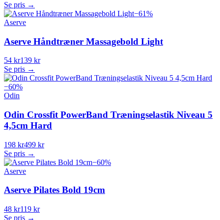
Se pris →
−
61
%
Aserve
Aserve Håndtræner Massagebold Light
54 kr
139 kr
Se pris →
−
60
%
Odin
Odin Crossfit PowerBand Træningselastik Niveau 5
4,5cm Hard
198 kr
499 kr
Se pris →
−
60
%
Aserve
Aserve Pilates Bold 19cm
48 kr
119 kr
Se pris →