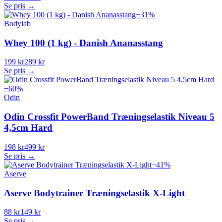
Se pris →
−
31
%
Bodylab
Whey 100 (1 kg) - Danish Ananasstang
199 kr
289 kr
Se pris →
−
60
%
Odin
Odin Crossfit PowerBand Træningselastik Niveau 5
4,5cm Hard
198 kr
499 kr
Se pris →
−
41
%
Aserve
Aserve Bodytrainer Træningselastik X-Light
88 kr
149 kr
Se pris →