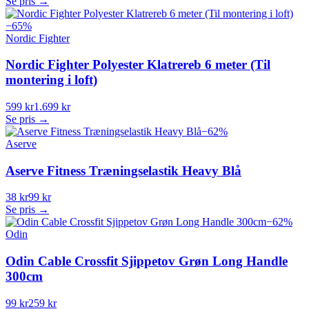
Se pris →
−
65
%
Nordic Fighter
Nordic Fighter Polyester Klatrereb 6 meter (Til
montering i loft)
599 kr
1.699 kr
Se pris →
−
62
%
Aserve
Aserve Fitness Træningselastik Heavy Blå
38 kr
99 kr
Se pris →
−
62
%
Odin
Odin Cable Crossfit Sjippetov Grøn Long Handle
300cm
99 kr
259 kr