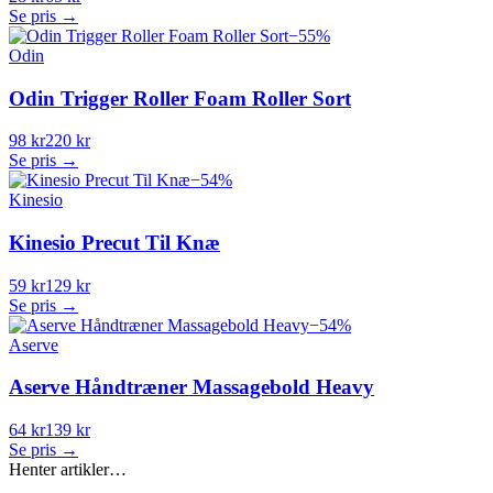
Se pris →
−
55
%
Odin
Odin Trigger Roller Foam Roller Sort
98 kr
220 kr
Se pris →
−
54
%
Kinesio
Kinesio Precut Til Knæ
59 kr
129 kr
Se pris →
−
54
%
Aserve
Aserve Håndtræner Massagebold Heavy
64 kr
139 kr
Se pris →
Henter artikler…