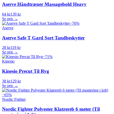
Aserve Håndtræner Massagebold Heavy
64 kr
139 kr
Se pris →
−
76
%
Aserve
Aserve Safe T Gard Sort Tandbeskytter
28 kr
119 kr
Se pris →
−
71
%
Kinesio
Kinesio Precut Til Ryg
38 kr
129 kr
Se pris →
−
65
%
Nordic Fighter
Nordic Fighter Polyester Klatrereb 6 meter (Til