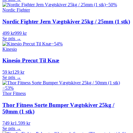
−
50
%
Nordic Fighter
Nordic Fighter Jern Vægtskiver 25kg / 25mm (1 stk)
499 kr
999 kr
Se pris →
−
54
%
Kinesio
Kinesio Precut Til Knæ
59 kr
129 kr
Se pris →
−
53
%
Thor Fitness
Thor Fitness Sorte Bumper Vægtskiver 25kg /
50mm (1 stk)
749 kr
1.599 kr
Se pris →