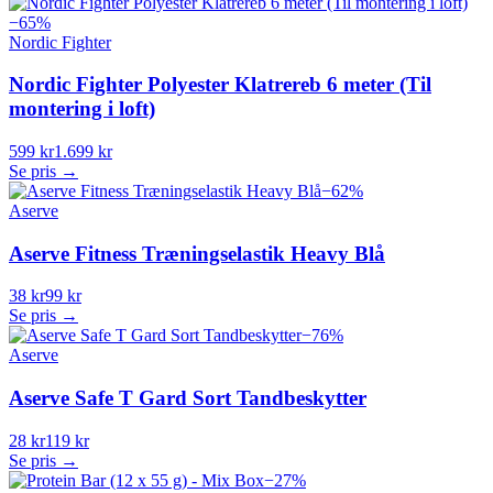
−
65
%
Nordic Fighter
Nordic Fighter Polyester Klatrereb 6 meter (Til
montering i loft)
599 kr
1.699 kr
Se pris →
−
62
%
Aserve
Aserve Fitness Træningselastik Heavy Blå
38 kr
99 kr
Se pris →
−
76
%
Aserve
Aserve Safe T Gard Sort Tandbeskytter
28 kr
119 kr
Se pris →
−
27
%