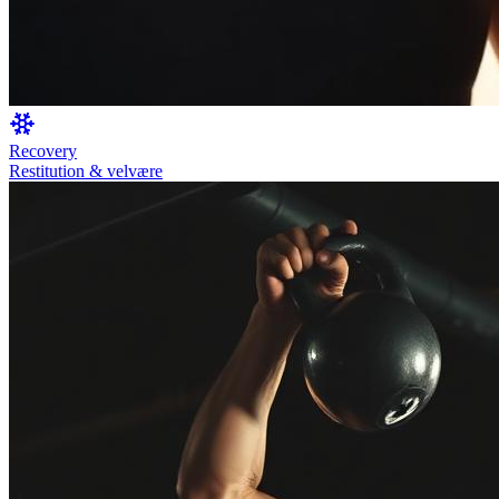
Recovery
Restitution & velvære