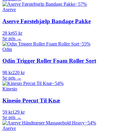
−
57
%
Aserve
Aserve Førstehjælp Bandage Pakke
28 kr
65 kr
Se pris →
−
55
%
Odin
Odin Trigger Roller Foam Roller Sort
98 kr
220 kr
Se pris →
−
54
%
Kinesio
Kinesio Precut Til Knæ
59 kr
129 kr
Se pris →
−
54
%
Aserve