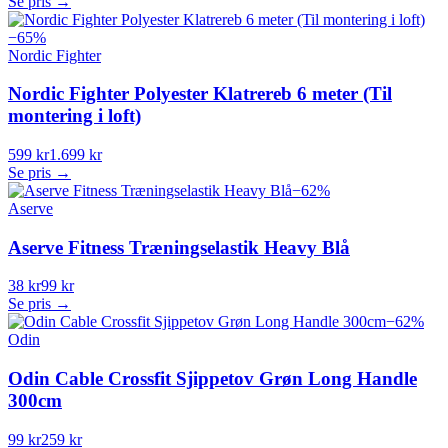
Se pris →
−
65
%
Nordic Fighter
Nordic Fighter Polyester Klatrereb 6 meter (Til
montering i loft)
599 kr
1.699 kr
Se pris →
−
62
%
Aserve
Aserve Fitness Træningselastik Heavy Blå
38 kr
99 kr
Se pris →
−
62
%
Odin
Odin Cable Crossfit Sjippetov Grøn Long Handle
300cm
99 kr
259 kr