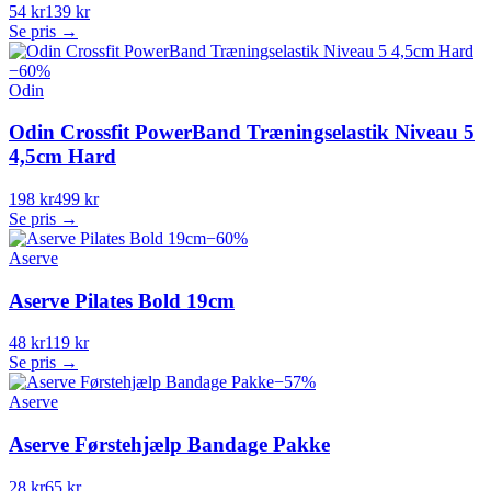
54 kr
139 kr
Se pris →
−
60
%
Odin
Odin Crossfit PowerBand Træningselastik Niveau 5
4,5cm Hard
198 kr
499 kr
Se pris →
−
60
%
Aserve
Aserve Pilates Bold 19cm
48 kr
119 kr
Se pris →
−
57
%
Aserve
Aserve Førstehjælp Bandage Pakke
28 kr
65 kr