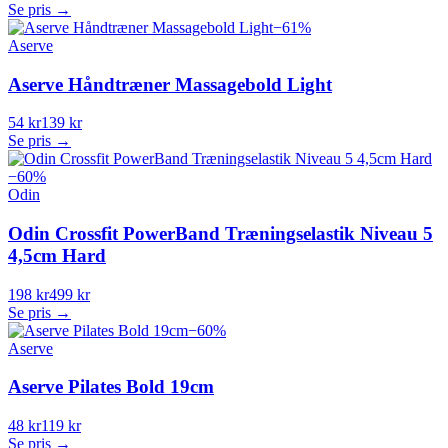
Se pris →
−
61
%
Aserve
Aserve Håndtræner Massagebold Light
54 kr
139 kr
Se pris →
−
60
%
Odin
Odin Crossfit PowerBand Træningselastik Niveau 5
4,5cm Hard
198 kr
499 kr
Se pris →
−
60
%
Aserve
Aserve Pilates Bold 19cm
48 kr
119 kr
Se pris →