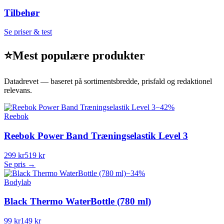
Tilbehør
Se priser & test
⭐
Mest populære produkter
Datadrevet — baseret på sortimentsbredde, prisfald og redaktionel
relevans.
−
42
%
Reebok
Reebok Power Band Træningselastik Level 3
299 kr
519 kr
Se pris →
−
34
%
Bodylab
Black Thermo WaterBottle (780 ml)
99 kr
149 kr