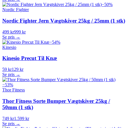
−
50
%
Nordic Fighter
Nordic Fighter Jern Vægtskiver 25kg / 25mm (1 stk)
499 kr
999 kr
Se pris →
−
54
%
Kinesio
Kinesio Precut Til Knæ
59 kr
129 kr
Se pris →
−
53
%
Thor Fitness
Thor Fitness Sorte Bumper Vægtskiver 25kg /
50mm (1 stk)
749 kr
1.599 kr
Se pris →