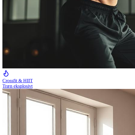
Crossfit & HIIT
Træn eksplosivt