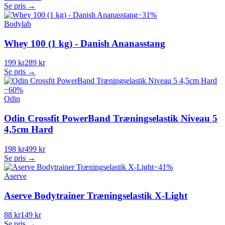
Se pris →
−
31
%
Bodylab
Whey 100 (1 kg) - Danish Ananasstang
199 kr
289 kr
Se pris →
−
60
%
Odin
Odin Crossfit PowerBand Træningselastik Niveau 5
4,5cm Hard
198 kr
499 kr
Se pris →
−
41
%
Aserve
Aserve Bodytrainer Træningselastik X-Light
88 kr
149 kr
Se pris →