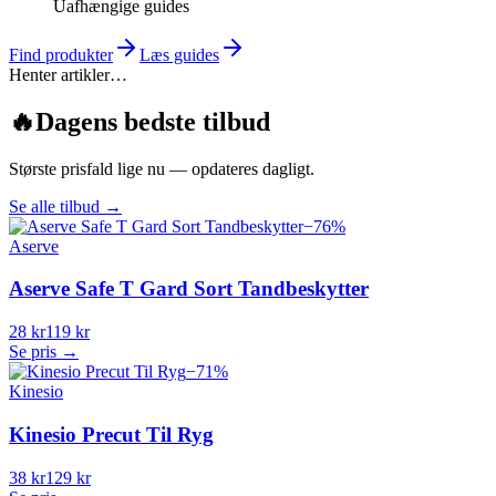
Uafhængige guides
Find produkter
Læs guides
Henter artikler…
🔥
Dagens bedste tilbud
Største prisfald lige nu — opdateres dagligt.
Se alle tilbud
→
−
76
%
Aserve
Aserve Safe T Gard Sort Tandbeskytter
28 kr
119 kr
Se pris →
−
71
%
Kinesio
Kinesio Precut Til Ryg
38 kr
129 kr