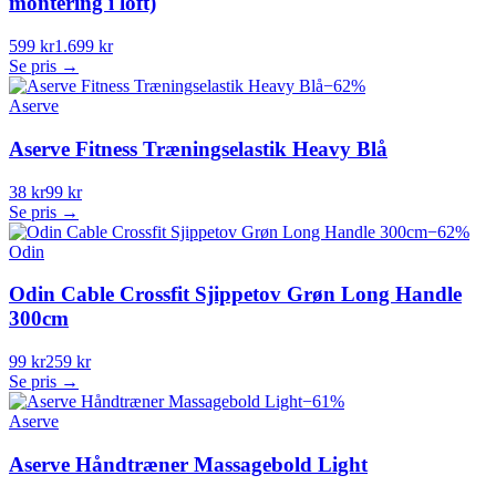
montering i loft)
599 kr
1.699 kr
Se pris →
−
62
%
Aserve
Aserve Fitness Træningselastik Heavy Blå
38 kr
99 kr
Se pris →
−
62
%
Odin
Odin Cable Crossfit Sjippetov Grøn Long Handle
300cm
99 kr
259 kr
Se pris →
−
61
%
Aserve
Aserve Håndtræner Massagebold Light