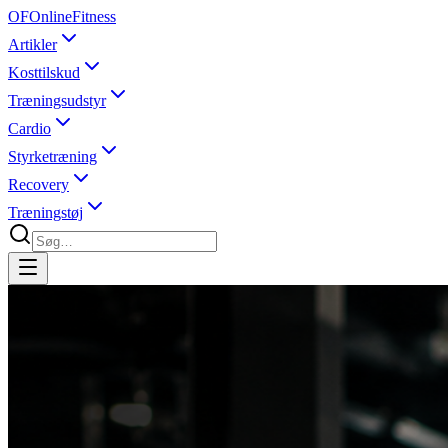
OF
OnlineFitness
Artikler
Kosttilskud
Træningsudstyr
Cardio
Styrketræning
Recovery
Træningstøj