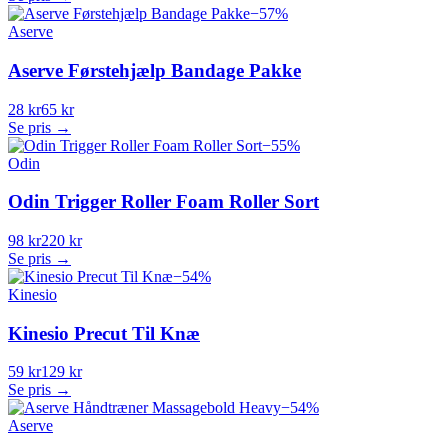
−
57
%
Aserve
Aserve Førstehjælp Bandage Pakke
28 kr
65 kr
Se pris →
−
55
%
Odin
Odin Trigger Roller Foam Roller Sort
98 kr
220 kr
Se pris →
−
54
%
Kinesio
Kinesio Precut Til Knæ
59 kr
129 kr
Se pris →
−
54
%
Aserve