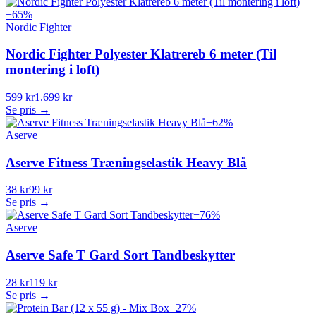
−
65
%
Nordic Fighter
Nordic Fighter Polyester Klatrereb 6 meter (Til
montering i loft)
599 kr
1.699 kr
Se pris →
−
62
%
Aserve
Aserve Fitness Træningselastik Heavy Blå
38 kr
99 kr
Se pris →
−
76
%
Aserve
Aserve Safe T Gard Sort Tandbeskytter
28 kr
119 kr
Se pris →
−
27
%