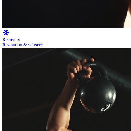
Recovery
Restitution & velvære