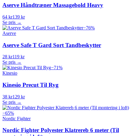
Aserve Håndtræner Massagebold Heavy
64 kr
139 kr
Se pris →
−
76
%
Aserve
Aserve Safe T Gard Sort Tandbeskytter
28 kr
119 kr
Se pris →
−
71
%
Kinesio
Kinesio Precut Til Ryg
38 kr
129 kr
Se pris →
−
65
%
Nordic Fighter
Nordic Fighter Polyester Klatrereb 6 meter (Til