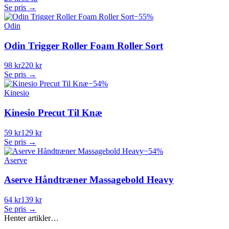
Se pris →
−
55
%
Odin
Odin Trigger Roller Foam Roller Sort
98 kr
220 kr
Se pris →
−
54
%
Kinesio
Kinesio Precut Til Knæ
59 kr
129 kr
Se pris →
−
54
%
Aserve
Aserve Håndtræner Massagebold Heavy
64 kr
139 kr
Se pris →
Henter artikler…