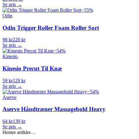
Se pris →
−
55
%
Odin
Odin Trigger Roller Foam Roller Sort
98 kr
220 kr
Se pris →
−
54
%
Kinesio
Kinesio Precut Til Knæ
59 kr
129 kr
Se pris →
−
54
%
Aserve
Aserve Håndtræner Massagebold Heavy
64 kr
139 kr
Se pris →
Henter artikler…