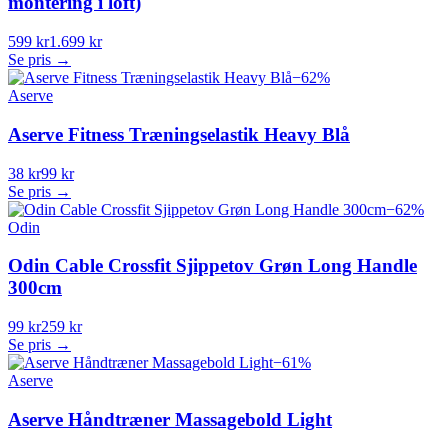
montering i loft)
599 kr
1.699 kr
Se pris →
−
62
%
Aserve
Aserve Fitness Træningselastik Heavy Blå
38 kr
99 kr
Se pris →
−
62
%
Odin
Odin Cable Crossfit Sjippetov Grøn Long Handle
300cm
99 kr
259 kr
Se pris →
−
61
%
Aserve
Aserve Håndtræner Massagebold Light