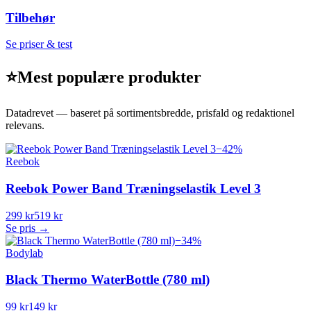
Tilbehør
Se priser & test
⭐
Mest populære produkter
Datadrevet — baseret på sortimentsbredde, prisfald og redaktionel
relevans.
−
42
%
Reebok
Reebok Power Band Træningselastik Level 3
299 kr
519 kr
Se pris →
−
34
%
Bodylab
Black Thermo WaterBottle (780 ml)
99 kr
149 kr