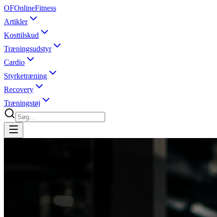
OF
OnlineFitness
Artikler
Kosttilskud
Træningsudstyr
Cardio
Styrketræning
Recovery
Træningstøj