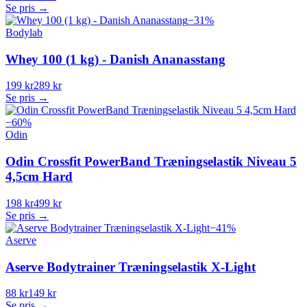
Se pris →
−
31
%
Bodylab
Whey 100 (1 kg) - Danish Ananasstang
199 kr
289 kr
Se pris →
−
60
%
Odin
Odin Crossfit PowerBand Træningselastik Niveau 5
4,5cm Hard
198 kr
499 kr
Se pris →
−
41
%
Aserve
Aserve Bodytrainer Træningselastik X-Light
88 kr
149 kr
Se pris →