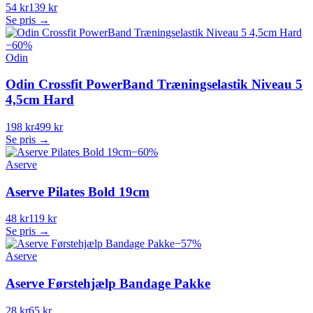
54 kr
139 kr
Se pris →
−
60
%
Odin
Odin Crossfit PowerBand Træningselastik Niveau 5
4,5cm Hard
198 kr
499 kr
Se pris →
−
60
%
Aserve
Aserve Pilates Bold 19cm
48 kr
119 kr
Se pris →
−
57
%
Aserve
Aserve Førstehjælp Bandage Pakke
28 kr
65 kr