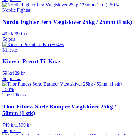
−
50
%
Nordic Fighter
Nordic Fighter Jern Vægtskiver 25kg / 25mm (1 stk)
499 kr
999 kr
Se pris →
−
54
%
Kinesio
Kinesio Precut Til Knæ
59 kr
129 kr
Se pris →
−
53
%
Thor Fitness
Thor Fitness Sorte Bumper Vægtskiver 25kg /
50mm (1 stk)
749 kr
1.599 kr
Se pris →