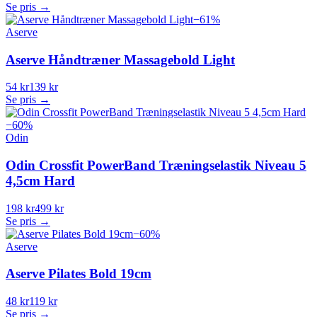
Se pris →
−
61
%
Aserve
Aserve Håndtræner Massagebold Light
54 kr
139 kr
Se pris →
−
60
%
Odin
Odin Crossfit PowerBand Træningselastik Niveau 5
4,5cm Hard
198 kr
499 kr
Se pris →
−
60
%
Aserve
Aserve Pilates Bold 19cm
48 kr
119 kr
Se pris →