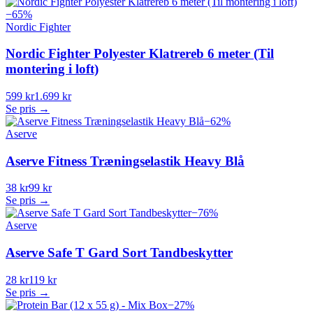
−
65
%
Nordic Fighter
Nordic Fighter Polyester Klatrereb 6 meter (Til
montering i loft)
599 kr
1.699 kr
Se pris →
−
62
%
Aserve
Aserve Fitness Træningselastik Heavy Blå
38 kr
99 kr
Se pris →
−
76
%
Aserve
Aserve Safe T Gard Sort Tandbeskytter
28 kr
119 kr
Se pris →
−
27
%