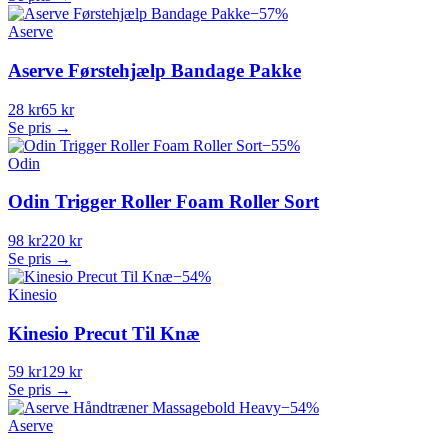
−
57
%
Aserve
Aserve Førstehjælp Bandage Pakke
28 kr
65 kr
Se pris →
−
55
%
Odin
Odin Trigger Roller Foam Roller Sort
98 kr
220 kr
Se pris →
−
54
%
Kinesio
Kinesio Precut Til Knæ
59 kr
129 kr
Se pris →
−
54
%
Aserve