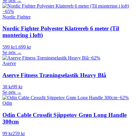
Se pris →
−
65
%
Nordic Fighter
Nordic Fighter Polyester Klatrereb 6 meter (Til
montering i loft)
599 kr
1.699 kr
Se pris →
−
62
%
Aserve
Aserve Fitness Træningselastik Heavy Blå
38 kr
99 kr
Se pris →
−
62
%
Odin
Odin Cable Crossfit Sjippetov Grøn Long Handle
300cm
99 kr
259 kr