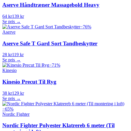
Aserve Håndtræner Massagebold Heavy
64 kr
139 kr
Se pris →
−
76
%
Aserve
Aserve Safe T Gard Sort Tandbeskytter
28 kr
119 kr
Se pris →
−
71
%
Kinesio
Kinesio Precut Til Ryg
38 kr
129 kr
Se pris →
−
65
%
Nordic Fighter
Nordic Fighter Polyester Klatrereb 6 meter (Til