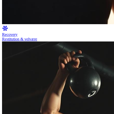
Recovery
Restitution & velvære