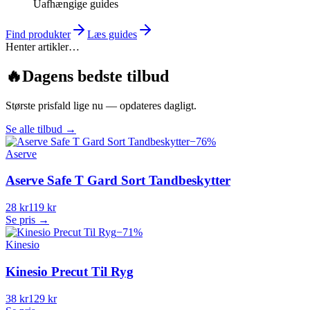
Uafhængige guides
Find produkter
Læs guides
Henter artikler…
🔥
Dagens bedste tilbud
Største prisfald lige nu — opdateres dagligt.
Se alle tilbud
→
−
76
%
Aserve
Aserve Safe T Gard Sort Tandbeskytter
28 kr
119 kr
Se pris →
−
71
%
Kinesio
Kinesio Precut Til Ryg
38 kr
129 kr