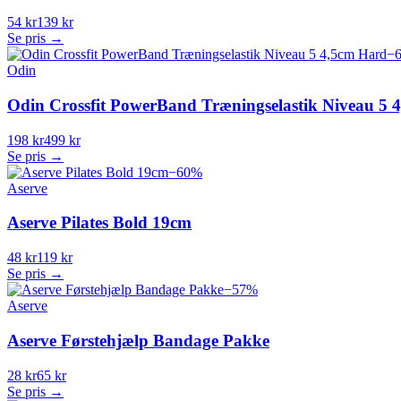
54 kr
139 kr
Se pris →
−
Odin
Odin Crossfit PowerBand Træningselastik Niveau 5 
198 kr
499 kr
Se pris →
−
60
%
Aserve
Aserve Pilates Bold 19cm
48 kr
119 kr
Se pris →
−
57
%
Aserve
Aserve Førstehjælp Bandage Pakke
28 kr
65 kr
Se pris →