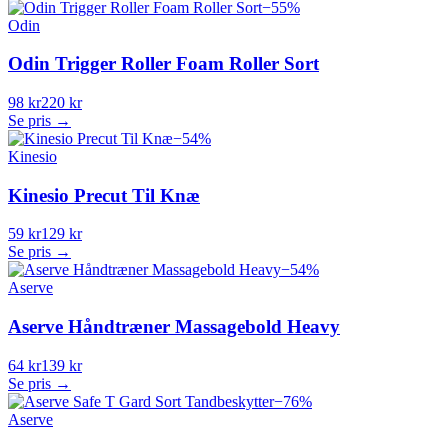
−
55
%
Odin
Odin Trigger Roller Foam Roller Sort
98 kr
220 kr
Se pris →
−
54
%
Kinesio
Kinesio Precut Til Knæ
59 kr
129 kr
Se pris →
−
54
%
Aserve
Aserve Håndtræner Massagebold Heavy
64 kr
139 kr
Se pris →
−
76
%
Aserve