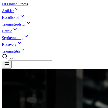
OF
OnlineFitness
Artikler
Kosttilskud
Træningsudstyr
Cardio
Styrketræning
Recovery
Træningstøj