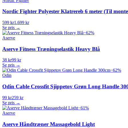
Nordic Fighter
Nordic Fighter Polyester Klatrereb 6 meter (Til monter
599 kr
1.699 kr
Se pris →
−
62
%
Aserve
Aserve Fitness Træningselastik Heavy Blå
38 kr
99 kr
Se pris →
−
62
%
Odin
Odin Cable Crossfit Sjippetov Grøn Long Handle 3
99 kr
259 kr
Se pris →
−
61
%
Aserve
Aserve Håndtræner Massagebold Light