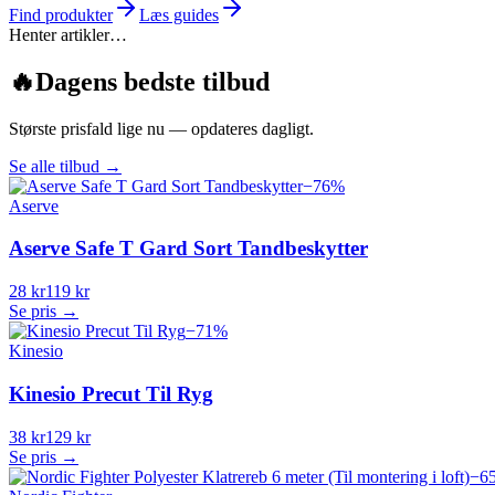
Find produkter
Læs guides
Henter artikler…
🔥
Dagens bedste tilbud
Største prisfald lige nu — opdateres dagligt.
Se alle tilbud
→
−
76
%
Aserve
Aserve Safe T Gard Sort Tandbeskytter
28 kr
119 kr
Se pris →
−
71
%
Kinesio
Kinesio Precut Til Ryg
38 kr
129 kr
Se pris →
−
6