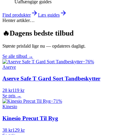
Uafhængige guides
Find produkter
Læs guides
Henter artikler…
🔥
Dagens bedste tilbud
Største prisfald lige nu — opdateres dagligt.
Se alle tilbud
→
−
76
%
Aserve
Aserve Safe T Gard Sort Tandbeskytter
28 kr
119 kr
Se pris →
−
71
%
Kinesio
Kinesio Precut Til Ryg
38 kr
129 kr