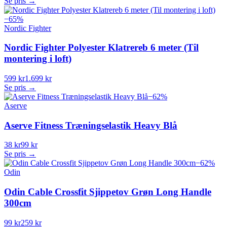
Se pris →
−
65
%
Nordic Fighter
Nordic Fighter Polyester Klatrereb 6 meter (Til
montering i loft)
599 kr
1.699 kr
Se pris →
−
62
%
Aserve
Aserve Fitness Træningselastik Heavy Blå
38 kr
99 kr
Se pris →
−
62
%
Odin
Odin Cable Crossfit Sjippetov Grøn Long Handle
300cm
99 kr
259 kr