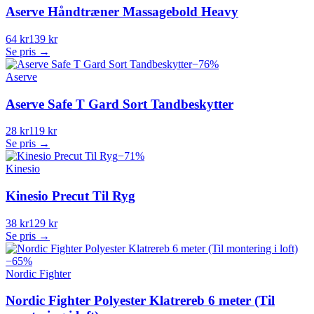
Aserve Håndtræner Massagebold Heavy
64 kr
139 kr
Se pris →
−
76
%
Aserve
Aserve Safe T Gard Sort Tandbeskytter
28 kr
119 kr
Se pris →
−
71
%
Kinesio
Kinesio Precut Til Ryg
38 kr
129 kr
Se pris →
−
65
%
Nordic Fighter
Nordic Fighter Polyester Klatrereb 6 meter (Til