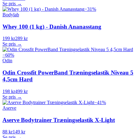
Se pris →
−
31
%
Bodylab
Whey 100 (1 kg) - Danish Ananasstang
199 kr
289 kr
Se pris →
−
60
%
Odin
Odin Crossfit PowerBand Træningselastik Niveau 5
4,5cm Hard
198 kr
499 kr
Se pris →
−
41
%
Aserve
Aserve Bodytrainer Træningselastik X-Light
88 kr
149 kr
Se pris →