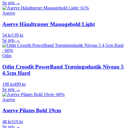
Se pris →
−
61
%
Aserve
Aserve Håndtræner Massagebold Light
54 kr
139 kr
Se pris →
−
60
%
Odin
Odin Crossfit PowerBand Træningselastik Niveau 5
4,5cm Hard
198 kr
499 kr
Se pris →
−
60
%
Aserve
Aserve Pilates Bold 19cm
48 kr
119 kr
Se pris →