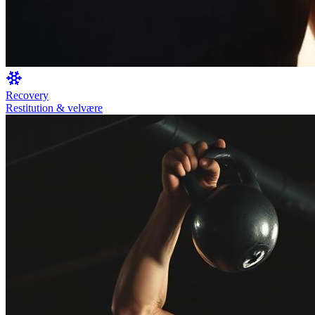
Recovery
Restitution & velvære