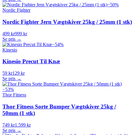
−
50
%
Nordic Fighter
Nordic Fighter Jern Vægtskiver 25kg / 25mm (1 stk)
499 kr
999 kr
Se pris →
−
54
%
Kinesio
Kinesio Precut Til Knæ
59 kr
129 kr
Se pris →
−
53
%
Thor Fitness
Thor Fitness Sorte Bumper Vægtskiver 25kg /
50mm (1 stk)
749 kr
1.599 kr
Se pris →