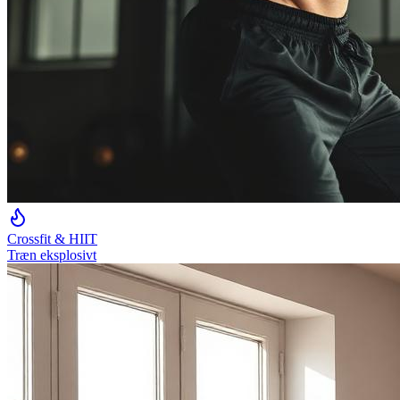
Crossfit & HIIT
Træn eksplosivt