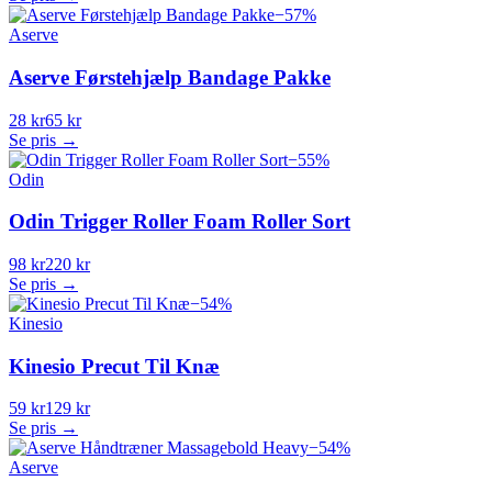
−
57
%
Aserve
Aserve Førstehjælp Bandage Pakke
28 kr
65 kr
Se pris →
−
55
%
Odin
Odin Trigger Roller Foam Roller Sort
98 kr
220 kr
Se pris →
−
54
%
Kinesio
Kinesio Precut Til Knæ
59 kr
129 kr
Se pris →
−
54
%
Aserve