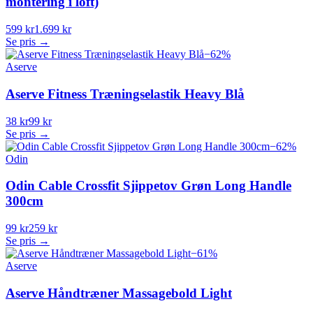
montering i loft)
599 kr
1.699 kr
Se pris →
−
62
%
Aserve
Aserve Fitness Træningselastik Heavy Blå
38 kr
99 kr
Se pris →
−
62
%
Odin
Odin Cable Crossfit Sjippetov Grøn Long Handle
300cm
99 kr
259 kr
Se pris →
−
61
%
Aserve
Aserve Håndtræner Massagebold Light