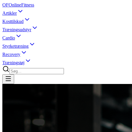
OF
OnlineFitness
Artikler
Kosttilskud
Træningsudstyr
Cardio
Styrketræning
Recovery
Træningstøj