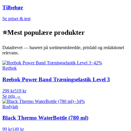
Tilbehør
Se priser & test
⭐
Mest populære produkter
Datadrevet — baseret på sortimentsbredde, prisfald og redaktionel
relevans.
−
42
%
Reebok
Reebok Power Band Træningselastik Level 3
299 kr
519 kr
Se pris →
−
34
%
Bodylab
Black Thermo WaterBottle (780 ml)
99 kr
149 kr