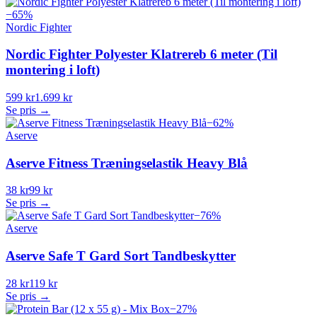
−
65
%
Nordic Fighter
Nordic Fighter Polyester Klatrereb 6 meter (Til
montering i loft)
599 kr
1.699 kr
Se pris →
−
62
%
Aserve
Aserve Fitness Træningselastik Heavy Blå
38 kr
99 kr
Se pris →
−
76
%
Aserve
Aserve Safe T Gard Sort Tandbeskytter
28 kr
119 kr
Se pris →
−
27
%