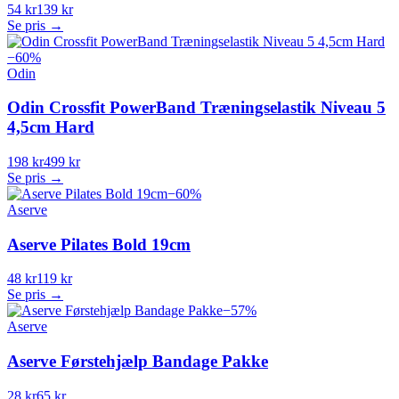
54 kr
139 kr
Se pris →
−
60
%
Odin
Odin Crossfit PowerBand Træningselastik Niveau 5
4,5cm Hard
198 kr
499 kr
Se pris →
−
60
%
Aserve
Aserve Pilates Bold 19cm
48 kr
119 kr
Se pris →
−
57
%
Aserve
Aserve Førstehjælp Bandage Pakke
28 kr
65 kr