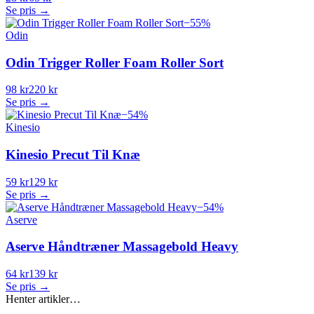
Se pris →
−
55
%
Odin
Odin Trigger Roller Foam Roller Sort
98 kr
220 kr
Se pris →
−
54
%
Kinesio
Kinesio Precut Til Knæ
59 kr
129 kr
Se pris →
−
54
%
Aserve
Aserve Håndtræner Massagebold Heavy
64 kr
139 kr
Se pris →
Henter artikler…