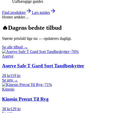
Uafhængige guides
Find produkter
Læs guides
Henter artikler…
🔥
Dagens bedste tilbud
Største prisfald lige nu — opdateres dagligt.
Se alle tilbud
→
−
76
%
Aserve
Aserve Safe T Gard Sort Tandbeskytter
28 kr
119 kr
Se pris →
−
71
%
Kinesio
Kinesio Precut Til Ryg
38 kr
129 kr