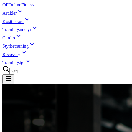
OF
OnlineFitness
Artikler
Kosttilskud
Træningsudstyr
Cardio
Styrketræning
Recovery
Træningstøj