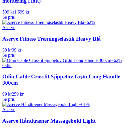
montering i loft)
599 kr
1.699 kr
Se pris →
−
62
%
Aserve
Aserve Fitness Træningselastik Heavy Blå
38 kr
99 kr
Se pris →
−
62
%
Odin
Odin Cable Crossfit Sjippetov Grøn Long Handle
300cm
99 kr
259 kr
Se pris →
−
61
%
Aserve
Aserve Håndtræner Massagebold Light