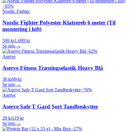
−
65
%
Nordic Fighter
Nordic Fighter Polyester Klatrereb 6 meter (Til
montering i loft)
599 kr
1.699 kr
Se pris →
−
62
%
Aserve
Aserve Fitness Træningselastik Heavy Blå
38 kr
99 kr
Se pris →
−
76
%
Aserve
Aserve Safe T Gard Sort Tandbeskytter
28 kr
119 kr
Se pris →
−
27
%