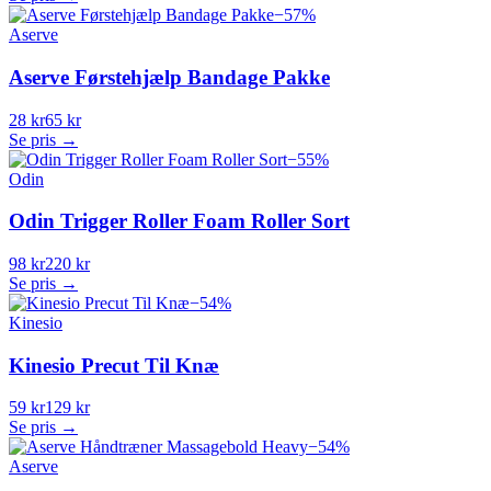
−
57
%
Aserve
Aserve Førstehjælp Bandage Pakke
28 kr
65 kr
Se pris →
−
55
%
Odin
Odin Trigger Roller Foam Roller Sort
98 kr
220 kr
Se pris →
−
54
%
Kinesio
Kinesio Precut Til Knæ
59 kr
129 kr
Se pris →
−
54
%
Aserve