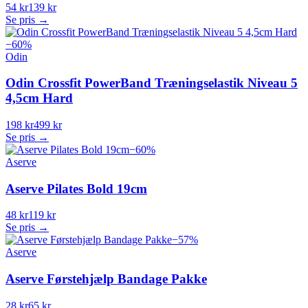
54 kr
139 kr
Se pris →
−
60
%
Odin
Odin Crossfit PowerBand Træningselastik Niveau 5
4,5cm Hard
198 kr
499 kr
Se pris →
−
60
%
Aserve
Aserve Pilates Bold 19cm
48 kr
119 kr
Se pris →
−
57
%
Aserve
Aserve Førstehjælp Bandage Pakke
28 kr
65 kr