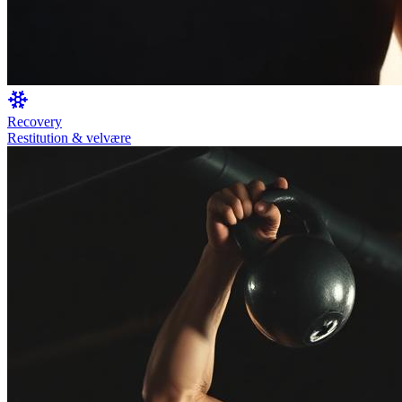
Recovery
Restitution & velvære