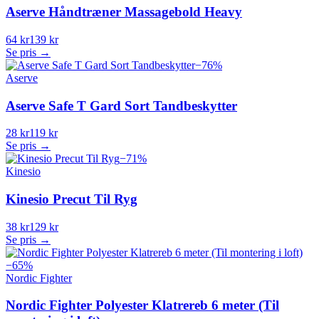
Aserve Håndtræner Massagebold Heavy
64 kr
139 kr
Se pris →
−
76
%
Aserve
Aserve Safe T Gard Sort Tandbeskytter
28 kr
119 kr
Se pris →
−
71
%
Kinesio
Kinesio Precut Til Ryg
38 kr
129 kr
Se pris →
−
65
%
Nordic Fighter
Nordic Fighter Polyester Klatrereb 6 meter (Til