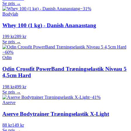
Se pris →
−
31
%
Bodylab
Whey 100 (1 kg) - Danish Ananasstang
199 kr
289 kr
Se pris →
−
60
%
Odin
Odin Crossfit PowerBand Træningselastik Niveau 5
4,5cm Hard
198 kr
499 kr
Se pris →
−
41
%
Aserve
Aserve Bodytrainer Træningselastik X-Light
88 kr
149 kr
Se pris →