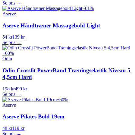
Se pris →
−
61
%
Aserve
Aserve Håndtræner Massagebold Light
54 kr
139 kr
Se pris →
−
60
%
Odin
Odin Crossfit PowerBand Træningselastik Niveau 5
4,5cm Hard
198 kr
499 kr
Se pris →
−
60
%
Aserve
Aserve Pilates Bold 19cm
48 kr
119 kr
Se pris →