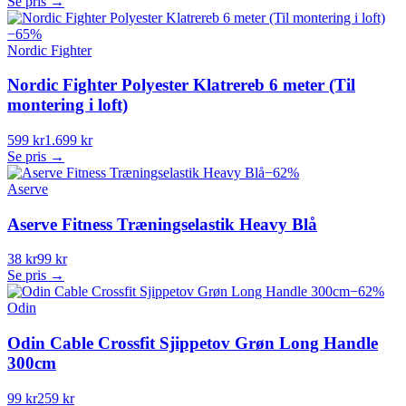
Se pris →
−
65
%
Nordic Fighter
Nordic Fighter Polyester Klatrereb 6 meter (Til
montering i loft)
599 kr
1.699 kr
Se pris →
−
62
%
Aserve
Aserve Fitness Træningselastik Heavy Blå
38 kr
99 kr
Se pris →
−
62
%
Odin
Odin Cable Crossfit Sjippetov Grøn Long Handle
300cm
99 kr
259 kr