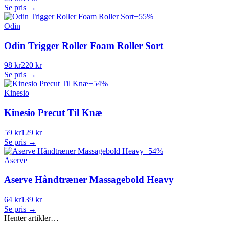
Se pris →
−
55
%
Odin
Odin Trigger Roller Foam Roller Sort
98 kr
220 kr
Se pris →
−
54
%
Kinesio
Kinesio Precut Til Knæ
59 kr
129 kr
Se pris →
−
54
%
Aserve
Aserve Håndtræner Massagebold Heavy
64 kr
139 kr
Se pris →
Henter artikler…