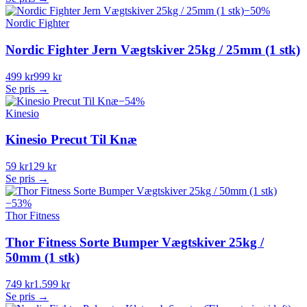
−
50
%
Nordic Fighter
Nordic Fighter Jern Vægtskiver 25kg / 25mm (1 stk)
499 kr
999 kr
Se pris →
−
54
%
Kinesio
Kinesio Precut Til Knæ
59 kr
129 kr
Se pris →
−
53
%
Thor Fitness
Thor Fitness Sorte Bumper Vægtskiver 25kg /
50mm (1 stk)
749 kr
1.599 kr
Se pris →