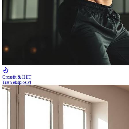
Crossfit & HIIT
Træn eksplosivt