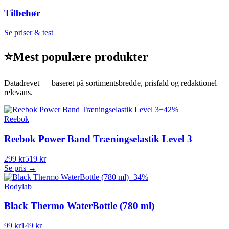
Tilbehør
Se priser & test
⭐
Mest populære produkter
Datadrevet — baseret på sortimentsbredde, prisfald og redaktionel
relevans.
−
42
%
Reebok
Reebok Power Band Træningselastik Level 3
299 kr
519 kr
Se pris →
−
34
%
Bodylab
Black Thermo WaterBottle (780 ml)
99 kr
149 kr