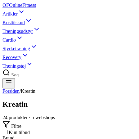
OF
OnlineFitness
Artikler
Kosttilskud
Træningsudstyr
Cardio
Styrketræning
Recovery
Træningstøj
Forsiden
/
Kreatin
Kreatin
24
produkter ·
5
webshops
Filtre
Kun tilbud
Brand