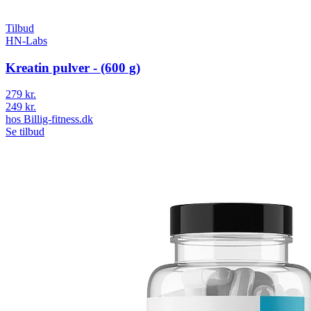
Tilbud
HN-Labs
Kreatin pulver - (600 g)
279 kr.
249 kr.
hos
Billig-fitness.dk
Se tilbud