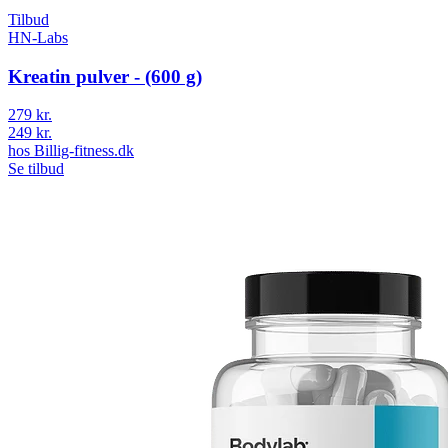
Tilbud
HN-Labs
Kreatin pulver - (600 g)
279 kr.
249 kr.
hos
Billig-fitness.dk
Se tilbud