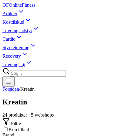
OF
OnlineFitness
Artikler
Kosttilskud
Træningsudstyr
Cardio
Styrketræning
Recovery
Træningstøj
Forsiden
/
Kreatin
Kreatin
24
produkter ·
5
webshops
Filtre
Kun tilbud
Brand