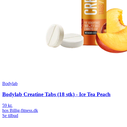
Bodylab
Bodylab Creatine Tabs (18 stk) - Ice Tea Peach
59 kr.
hos
Billig-fitness.dk
Se tilbud