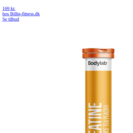
169 kr.
hos
Billig-fitness.dk
Se tilbud