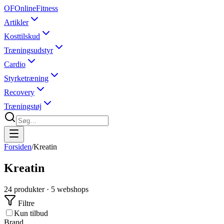
OF
OnlineFitness
Artikler
Kosttilskud
Træningsudstyr
Cardio
Styrketræning
Recovery
Træningstøj
Forsiden
/
Kreatin
Kreatin
24
produkter ·
5
webshops
Filtre
Kun tilbud
Brand