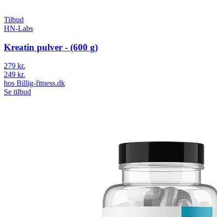
Tilbud
HN-Labs
Kreatin pulver - (600 g)
279 kr.
249 kr.
hos
Billig-fitness.dk
Se tilbud