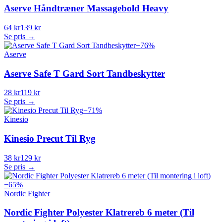
Aserve Håndtræner Massagebold Heavy
64 kr
139 kr
Se pris →
−
76
%
Aserve
Aserve Safe T Gard Sort Tandbeskytter
28 kr
119 kr
Se pris →
−
71
%
Kinesio
Kinesio Precut Til Ryg
38 kr
129 kr
Se pris →
−
65
%
Nordic Fighter
Nordic Fighter Polyester Klatrereb 6 meter (Til