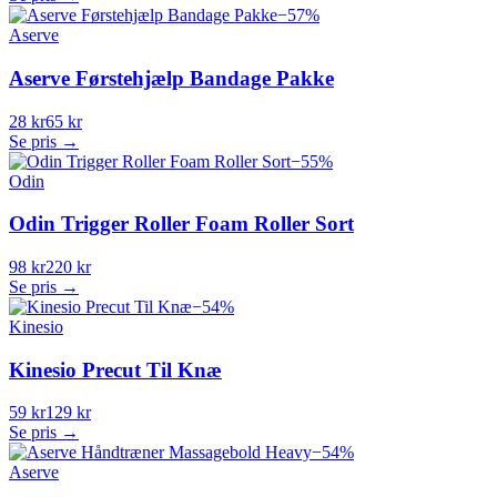
−
57
%
Aserve
Aserve Førstehjælp Bandage Pakke
28 kr
65 kr
Se pris →
−
55
%
Odin
Odin Trigger Roller Foam Roller Sort
98 kr
220 kr
Se pris →
−
54
%
Kinesio
Kinesio Precut Til Knæ
59 kr
129 kr
Se pris →
−
54
%
Aserve