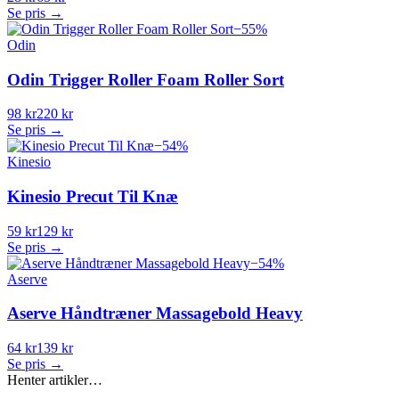
Se pris →
−
55
%
Odin
Odin Trigger Roller Foam Roller Sort
98 kr
220 kr
Se pris →
−
54
%
Kinesio
Kinesio Precut Til Knæ
59 kr
129 kr
Se pris →
−
54
%
Aserve
Aserve Håndtræner Massagebold Heavy
64 kr
139 kr
Se pris →
Henter artikler…