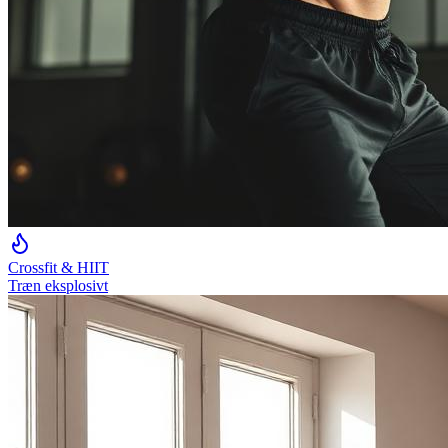
Crossfit & HIIT
Træn eksplosivt