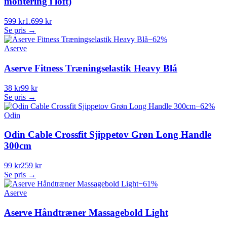
montering i loft)
599 kr
1.699 kr
Se pris →
−
62
%
Aserve
Aserve Fitness Træningselastik Heavy Blå
38 kr
99 kr
Se pris →
−
62
%
Odin
Odin Cable Crossfit Sjippetov Grøn Long Handle
300cm
99 kr
259 kr
Se pris →
−
61
%
Aserve
Aserve Håndtræner Massagebold Light