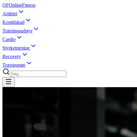
OF
OnlineFitness
Artikler
Kosttilskud
Træningsudstyr
Cardio
Styrketræning
Recovery
Træningstøj