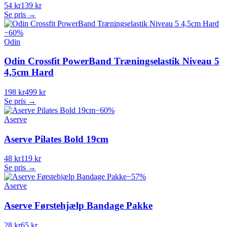
54 kr
139 kr
Se pris →
−
60
%
Odin
Odin Crossfit PowerBand Træningselastik Niveau 5
4,5cm Hard
198 kr
499 kr
Se pris →
−
60
%
Aserve
Aserve Pilates Bold 19cm
48 kr
119 kr
Se pris →
−
57
%
Aserve
Aserve Førstehjælp Bandage Pakke
28 kr
65 kr