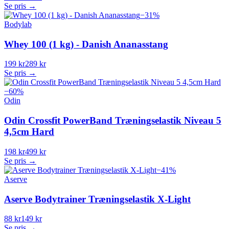
Se pris →
−
31
%
Bodylab
Whey 100 (1 kg) - Danish Ananasstang
199 kr
289 kr
Se pris →
−
60
%
Odin
Odin Crossfit PowerBand Træningselastik Niveau 5
4,5cm Hard
198 kr
499 kr
Se pris →
−
41
%
Aserve
Aserve Bodytrainer Træningselastik X-Light
88 kr
149 kr
Se pris →