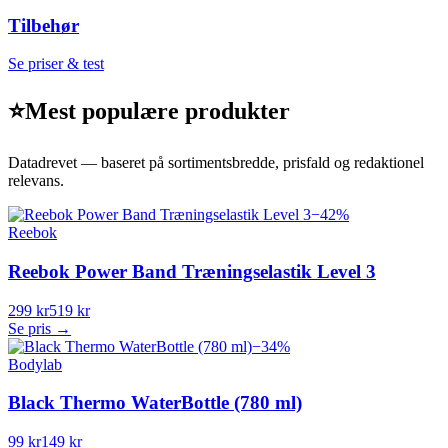
Tilbehør
Se priser & test
⭐
Mest populære produkter
Datadrevet — baseret på sortimentsbredde, prisfald og redaktionel
relevans.
−
42
%
Reebok
Reebok Power Band Træningselastik Level 3
299 kr
519 kr
Se pris →
−
34
%
Bodylab
Black Thermo WaterBottle (780 ml)
99 kr
149 kr