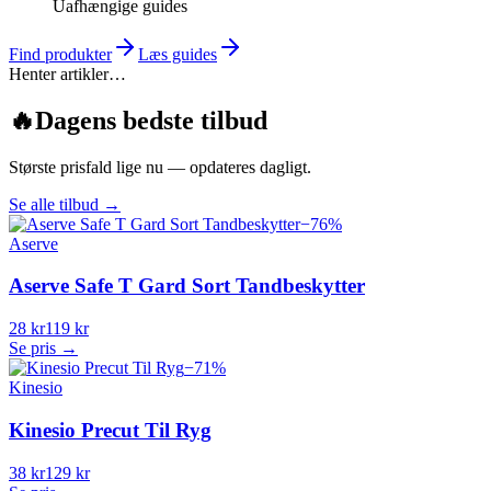
Uafhængige guides
Find produkter
Læs guides
Henter artikler…
🔥
Dagens bedste tilbud
Største prisfald lige nu — opdateres dagligt.
Se alle tilbud
→
−
76
%
Aserve
Aserve Safe T Gard Sort Tandbeskytter
28 kr
119 kr
Se pris →
−
71
%
Kinesio
Kinesio Precut Til Ryg
38 kr
129 kr