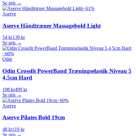
Se pris →
−
61
%
Aserve
Aserve Håndtræner Massagebold Light
54 kr
139 kr
Se pris →
−
60
%
Odin
Odin Crossfit PowerBand Træningselastik Niveau 5
4,5cm Hard
198 kr
499 kr
Se pris →
−
60
%
Aserve
Aserve Pilates Bold 19cm
48 kr
119 kr
Se pris →