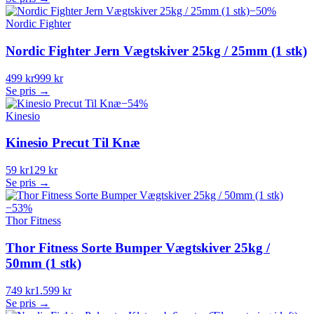
−
50
%
Nordic Fighter
Nordic Fighter Jern Vægtskiver 25kg / 25mm (1 stk)
499 kr
999 kr
Se pris →
−
54
%
Kinesio
Kinesio Precut Til Knæ
59 kr
129 kr
Se pris →
−
53
%
Thor Fitness
Thor Fitness Sorte Bumper Vægtskiver 25kg /
50mm (1 stk)
749 kr
1.599 kr
Se pris →