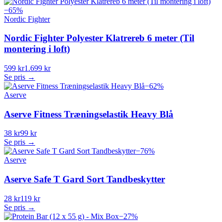
−
65
%
Nordic Fighter
Nordic Fighter Polyester Klatrereb 6 meter (Til
montering i loft)
599 kr
1.699 kr
Se pris →
−
62
%
Aserve
Aserve Fitness Træningselastik Heavy Blå
38 kr
99 kr
Se pris →
−
76
%
Aserve
Aserve Safe T Gard Sort Tandbeskytter
28 kr
119 kr
Se pris →
−
27
%