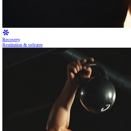
Recovery
Restitution & velvære