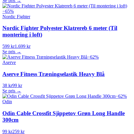
Se pris →
−
65
%
Nordic Fighter
Nordic Fighter Polyester Klatrereb 6 meter (Til
montering i loft)
599 kr
1.699 kr
Se pris →
−
62
%
Aserve
Aserve Fitness Træningselastik Heavy Blå
38 kr
99 kr
Se pris →
−
62
%
Odin
Odin Cable Crossfit Sjippetov Grøn Long Handle
300cm
99 kr
259 kr