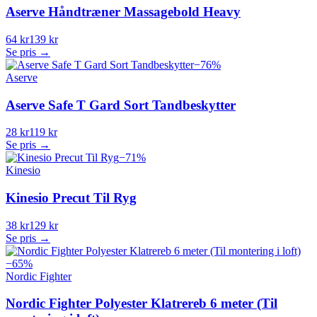
Aserve Håndtræner Massagebold Heavy
64 kr
139 kr
Se pris →
−
76
%
Aserve
Aserve Safe T Gard Sort Tandbeskytter
28 kr
119 kr
Se pris →
−
71
%
Kinesio
Kinesio Precut Til Ryg
38 kr
129 kr
Se pris →
−
65
%
Nordic Fighter
Nordic Fighter Polyester Klatrereb 6 meter (Til