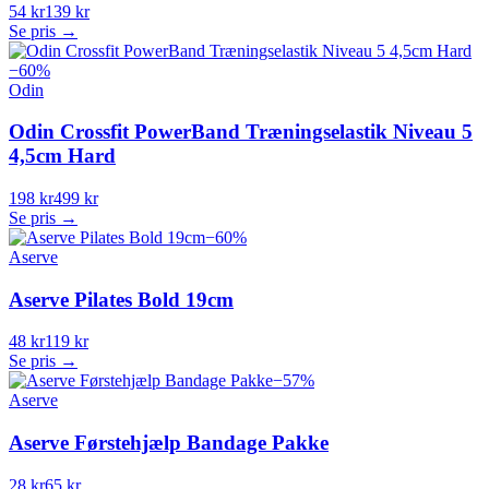
54 kr
139 kr
Se pris →
−
60
%
Odin
Odin Crossfit PowerBand Træningselastik Niveau 5
4,5cm Hard
198 kr
499 kr
Se pris →
−
60
%
Aserve
Aserve Pilates Bold 19cm
48 kr
119 kr
Se pris →
−
57
%
Aserve
Aserve Førstehjælp Bandage Pakke
28 kr
65 kr