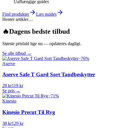
Uafhængige guides
Find produkter
Læs guides
Henter artikler…
🔥
Dagens bedste tilbud
Største prisfald lige nu — opdateres dagligt.
Se alle tilbud
→
−
76
%
Aserve
Aserve Safe T Gard Sort Tandbeskytter
28 kr
119 kr
Se pris →
−
71
%
Kinesio
Kinesio Precut Til Ryg
38 kr
129 kr