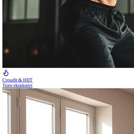
Crossfit & HIIT
Træn eksplosivt