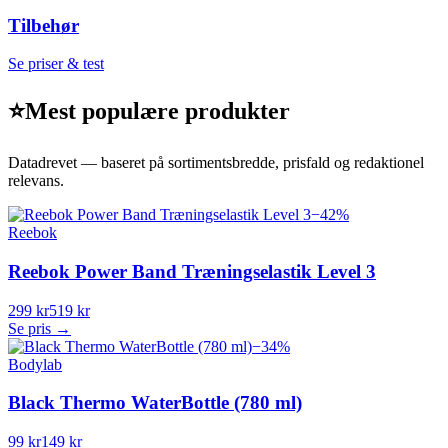
Tilbehør
Se priser & test
⭐
Mest populære produkter
Datadrevet — baseret på sortimentsbredde, prisfald og redaktionel
relevans.
−
42
%
Reebok
Reebok Power Band Træningselastik Level 3
299 kr
519 kr
Se pris →
−
34
%
Bodylab
Black Thermo WaterBottle (780 ml)
99 kr
149 kr