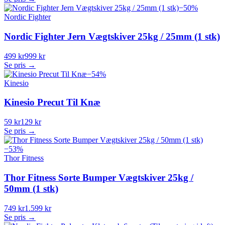
−
50
%
Nordic Fighter
Nordic Fighter Jern Vægtskiver 25kg / 25mm (1 stk)
499 kr
999 kr
Se pris →
−
54
%
Kinesio
Kinesio Precut Til Knæ
59 kr
129 kr
Se pris →
−
53
%
Thor Fitness
Thor Fitness Sorte Bumper Vægtskiver 25kg /
50mm (1 stk)
749 kr
1.599 kr
Se pris →