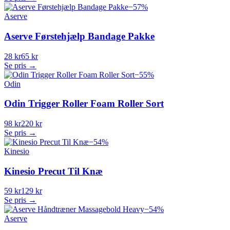
−
57
%
Aserve
Aserve Førstehjælp Bandage Pakke
28 kr
65 kr
Se pris →
−
55
%
Odin
Odin Trigger Roller Foam Roller Sort
98 kr
220 kr
Se pris →
−
54
%
Kinesio
Kinesio Precut Til Knæ
59 kr
129 kr
Se pris →
−
54
%
Aserve