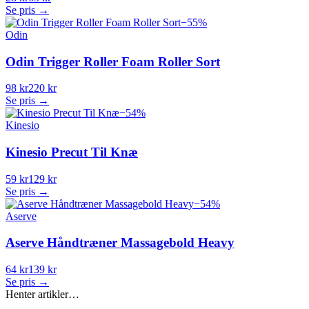
Se pris →
−
55
%
Odin
Odin Trigger Roller Foam Roller Sort
98 kr
220 kr
Se pris →
−
54
%
Kinesio
Kinesio Precut Til Knæ
59 kr
129 kr
Se pris →
−
54
%
Aserve
Aserve Håndtræner Massagebold Heavy
64 kr
139 kr
Se pris →
Henter artikler…