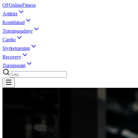
OF
OnlineFitness
Artikler
Kosttilskud
Træningsudstyr
Cardio
Styrketræning
Recovery
Træningstøj