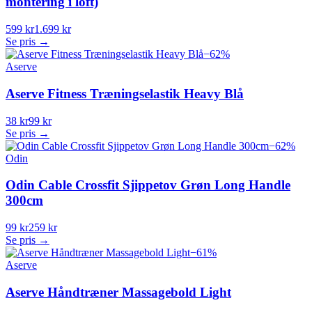
montering i loft)
599 kr
1.699 kr
Se pris →
−
62
%
Aserve
Aserve Fitness Træningselastik Heavy Blå
38 kr
99 kr
Se pris →
−
62
%
Odin
Odin Cable Crossfit Sjippetov Grøn Long Handle
300cm
99 kr
259 kr
Se pris →
−
61
%
Aserve
Aserve Håndtræner Massagebold Light