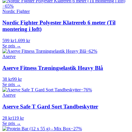
−
65
%
Nordic Fighter
Nordic Fighter Polyester Klatrereb 6 meter (Til
montering i loft)
599 kr
1.699 kr
Se pris →
−
62
%
Aserve
Aserve Fitness Træningselastik Heavy Blå
38 kr
99 kr
Se pris →
−
76
%
Aserve
Aserve Safe T Gard Sort Tandbeskytter
28 kr
119 kr
Se pris →
−
27
%