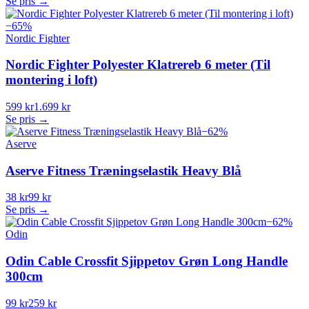
Se pris →
−
65
%
Nordic Fighter
Nordic Fighter Polyester Klatrereb 6 meter (Til
montering i loft)
599 kr
1.699 kr
Se pris →
−
62
%
Aserve
Aserve Fitness Træningselastik Heavy Blå
38 kr
99 kr
Se pris →
−
62
%
Odin
Odin Cable Crossfit Sjippetov Grøn Long Handle
300cm
99 kr
259 kr