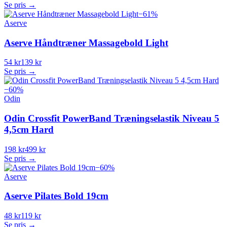
Se pris →
−
61
%
Aserve
Aserve Håndtræner Massagebold Light
54 kr
139 kr
Se pris →
−
60
%
Odin
Odin Crossfit PowerBand Træningselastik Niveau 5
4,5cm Hard
198 kr
499 kr
Se pris →
−
60
%
Aserve
Aserve Pilates Bold 19cm
48 kr
119 kr
Se pris →