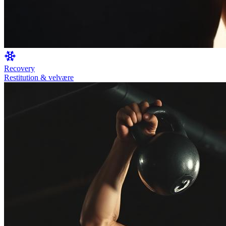
Recovery
Restitution & velvære