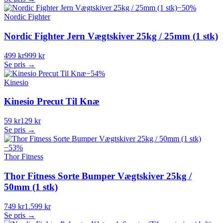
−
50
%
Nordic Fighter
Nordic Fighter Jern Vægtskiver 25kg / 25mm (1 stk)
499 kr
999 kr
Se pris →
−
54
%
Kinesio
Kinesio Precut Til Knæ
59 kr
129 kr
Se pris →
−
53
%
Thor Fitness
Thor Fitness Sorte Bumper Vægtskiver 25kg /
50mm (1 stk)
749 kr
1.599 kr
Se pris →