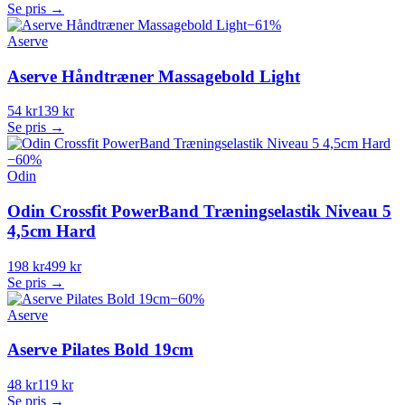
Se pris →
−
61
%
Aserve
Aserve Håndtræner Massagebold Light
54 kr
139 kr
Se pris →
−
60
%
Odin
Odin Crossfit PowerBand Træningselastik Niveau 5
4,5cm Hard
198 kr
499 kr
Se pris →
−
60
%
Aserve
Aserve Pilates Bold 19cm
48 kr
119 kr
Se pris →