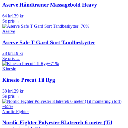
Aserve Håndtræner Massagebold Heavy
64 kr
139 kr
Se pris →
−
76
%
Aserve
Aserve Safe T Gard Sort Tandbeskytter
28 kr
119 kr
Se pris →
−
71
%
Kinesio
Kinesio Precut Til Ryg
38 kr
129 kr
Se pris →
−
65
%
Nordic Fighter
Nordic Fighter Polyester Klatrereb 6 meter (Til