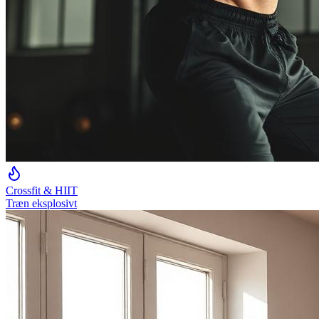
Crossfit & HIIT
Træn eksplosivt