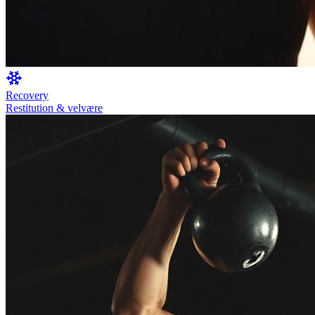
Recovery
Restitution & velvære