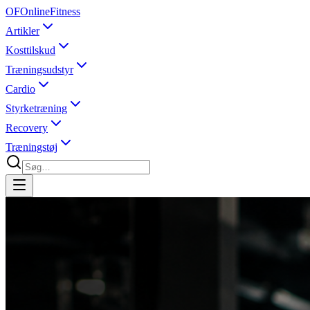
OF
OnlineFitness
Artikler
Kosttilskud
Træningsudstyr
Cardio
Styrketræning
Recovery
Træningstøj