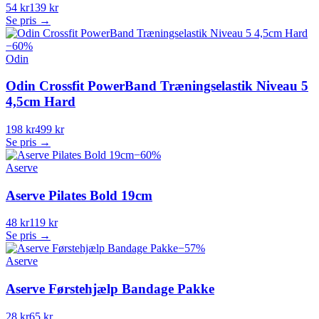
54 kr
139 kr
Se pris →
−
60
%
Odin
Odin Crossfit PowerBand Træningselastik Niveau 5
4,5cm Hard
198 kr
499 kr
Se pris →
−
60
%
Aserve
Aserve Pilates Bold 19cm
48 kr
119 kr
Se pris →
−
57
%
Aserve
Aserve Førstehjælp Bandage Pakke
28 kr
65 kr