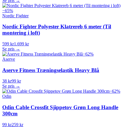
Se pris →
−
65
%
Nordic Fighter
Nordic Fighter Polyester Klatrereb 6 meter (Til
montering i loft)
599 kr
1.699 kr
Se pris →
−
62
%
Aserve
Aserve Fitness Træningselastik Heavy Blå
38 kr
99 kr
Se pris →
−
62
%
Odin
Odin Cable Crossfit Sjippetov Grøn Long Handle
300cm
99 kr
259 kr