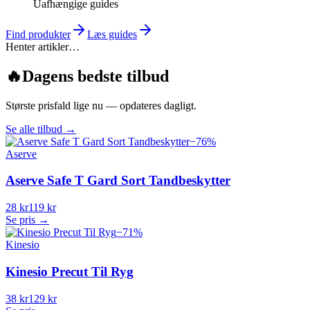
Uafhængige guides
Find produkter
Læs guides
Henter artikler…
🔥
Dagens bedste tilbud
Største prisfald lige nu — opdateres dagligt.
Se alle tilbud
→
−
76
%
Aserve
Aserve Safe T Gard Sort Tandbeskytter
28 kr
119 kr
Se pris →
−
71
%
Kinesio
Kinesio Precut Til Ryg
38 kr
129 kr