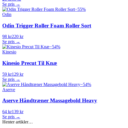
Se pris →
−
55
%
Odin
Odin Trigger Roller Foam Roller Sort
98 kr
220 kr
Se pris →
−
54
%
Kinesio
Kinesio Precut Til Knæ
59 kr
129 kr
Se pris →
−
54
%
Aserve
Aserve Håndtræner Massagebold Heavy
64 kr
139 kr
Se pris →
Henter artikler…