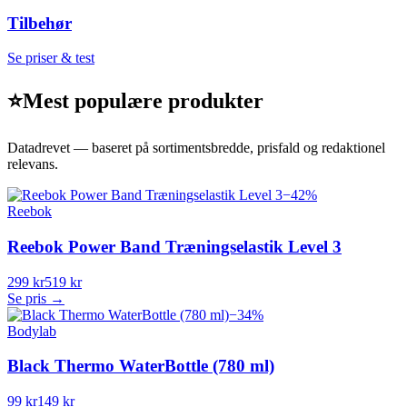
Tilbehør
Se priser & test
⭐
Mest populære produkter
Datadrevet — baseret på sortimentsbredde, prisfald og redaktionel
relevans.
−
42
%
Reebok
Reebok Power Band Træningselastik Level 3
299 kr
519 kr
Se pris →
−
34
%
Bodylab
Black Thermo WaterBottle (780 ml)
99 kr
149 kr