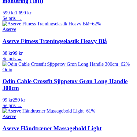
montering i loft)
599 kr
1.699 kr
Se pris →
−
62
%
Aserve
Aserve Fitness Træningselastik Heavy Blå
38 kr
99 kr
Se pris →
−
62
%
Odin
Odin Cable Crossfit Sjippetov Grøn Long Handle
300cm
99 kr
259 kr
Se pris →
−
61
%
Aserve
Aserve Håndtræner Massagebold Light