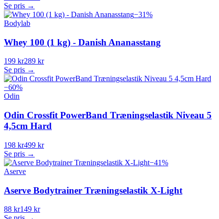
Se pris →
−
31
%
Bodylab
Whey 100 (1 kg) - Danish Ananasstang
199 kr
289 kr
Se pris →
−
60
%
Odin
Odin Crossfit PowerBand Træningselastik Niveau 5
4,5cm Hard
198 kr
499 kr
Se pris →
−
41
%
Aserve
Aserve Bodytrainer Træningselastik X-Light
88 kr
149 kr
Se pris →