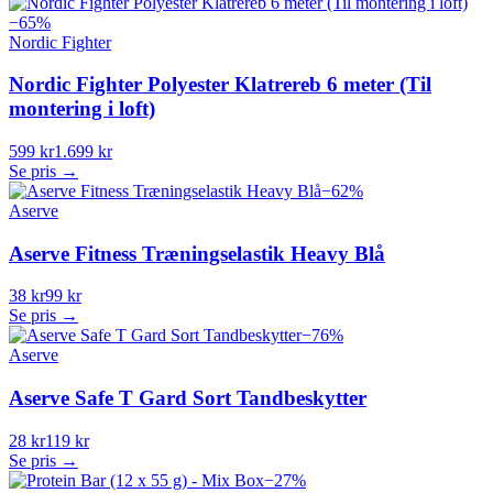
−
65
%
Nordic Fighter
Nordic Fighter Polyester Klatrereb 6 meter (Til
montering i loft)
599 kr
1.699 kr
Se pris →
−
62
%
Aserve
Aserve Fitness Træningselastik Heavy Blå
38 kr
99 kr
Se pris →
−
76
%
Aserve
Aserve Safe T Gard Sort Tandbeskytter
28 kr
119 kr
Se pris →
−
27
%