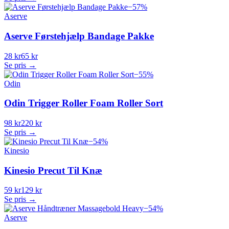
−
57
%
Aserve
Aserve Førstehjælp Bandage Pakke
28 kr
65 kr
Se pris →
−
55
%
Odin
Odin Trigger Roller Foam Roller Sort
98 kr
220 kr
Se pris →
−
54
%
Kinesio
Kinesio Precut Til Knæ
59 kr
129 kr
Se pris →
−
54
%
Aserve