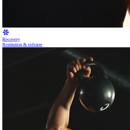
Recovery
Restitution & velvære