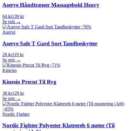
Aserve Håndtræner Massagebold Heavy
64 kr
139 kr
Se pris →
−
76
%
Aserve
Aserve Safe T Gard Sort Tandbeskytter
28 kr
119 kr
Se pris →
−
71
%
Kinesio
Kinesio Precut Til Ryg
38 kr
129 kr
Se pris →
−
65
%
Nordic Fighter
Nordic Fighter Polyester Klatrereb 6 meter (Til