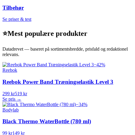
Tilbehør
Se priser & test
⭐
Mest populære produkter
Datadrevet — baseret på sortimentsbredde, prisfald og redaktionel
relevans.
−
42
%
Reebok
Reebok Power Band Træningselastik Level 3
299 kr
519 kr
Se pris →
−
34
%
Bodylab
Black Thermo WaterBottle (780 ml)
99 kr
149 kr