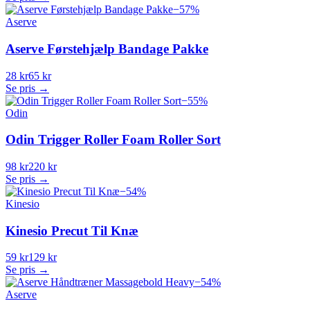
−
57
%
Aserve
Aserve Førstehjælp Bandage Pakke
28 kr
65 kr
Se pris →
−
55
%
Odin
Odin Trigger Roller Foam Roller Sort
98 kr
220 kr
Se pris →
−
54
%
Kinesio
Kinesio Precut Til Knæ
59 kr
129 kr
Se pris →
−
54
%
Aserve