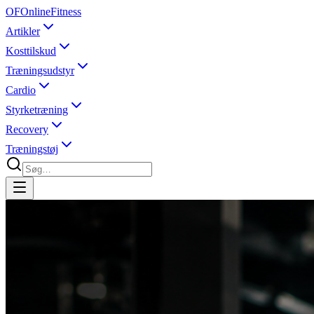
OF
OnlineFitness
Artikler
Kosttilskud
Træningsudstyr
Cardio
Styrketræning
Recovery
Træningstøj