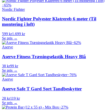
−
65
%
Nordic Fighter
Nordic Fighter Polyester Klatrereb 6 meter (Til
montering i loft)
599 kr
1.699 kr
Se pris →
−
62
%
Aserve
Aserve Fitness Træningselastik Heavy Blå
38 kr
99 kr
Se pris →
−
76
%
Aserve
Aserve Safe T Gard Sort Tandbeskytter
28 kr
119 kr
Se pris →
−
27
%