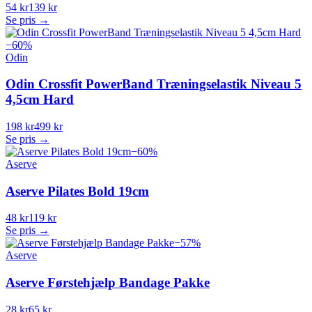
54 kr
139 kr
Se pris →
−
60
%
Odin
Odin Crossfit PowerBand Træningselastik Niveau 5
4,5cm Hard
198 kr
499 kr
Se pris →
−
60
%
Aserve
Aserve Pilates Bold 19cm
48 kr
119 kr
Se pris →
−
57
%
Aserve
Aserve Førstehjælp Bandage Pakke
28 kr
65 kr