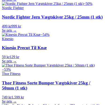
−
50
%
Nordic Fighter
Nordic Fighter Jern Vægtskiver 25kg / 25mm (1 stk)
499 kr
999 kr
Se pris →
−
54
%
Kinesio
Kinesio Precut Til Knæ
59 kr
129 kr
Se pris →
−
53
%
Thor Fitness
Thor Fitness Sorte Bumper Vægtskiver 25kg /
50mm (1 stk)
749 kr
1.599 kr
Se pris →