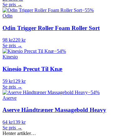
Se pris →
−
55
%
Odin
Odin Trigger Roller Foam Roller Sort
98 kr
220 kr
Se pris →
−
54
%
Kinesio
Kinesio Precut Til Knæ
59 kr
129 kr
Se pris →
−
54
%
Aserve
Aserve Håndtræner Massagebold Heavy
64 kr
139 kr
Se pris →
Henter artikler…