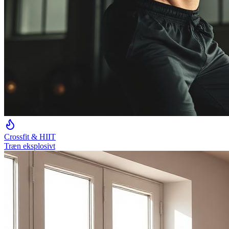
Crossfit & HIIT
Træn eksplosivt