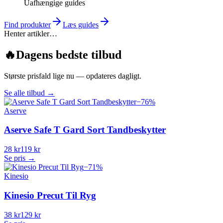
Uafhængige guides
Find produkter
Læs guides
Henter artikler…
🔥
Dagens bedste tilbud
Største prisfald lige nu — opdateres dagligt.
Se alle tilbud
→
−
76
%
Aserve
Aserve Safe T Gard Sort Tandbeskytter
28 kr
119 kr
Se pris →
−
71
%
Kinesio
Kinesio Precut Til Ryg
38 kr
129 kr