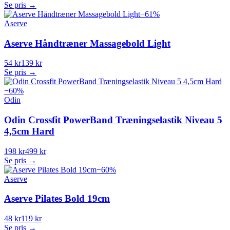
Se pris →
−
61
%
Aserve
Aserve Håndtræner Massagebold Light
54 kr
139 kr
Se pris →
−
60
%
Odin
Odin Crossfit PowerBand Træningselastik Niveau 5
4,5cm Hard
198 kr
499 kr
Se pris →
−
60
%
Aserve
Aserve Pilates Bold 19cm
48 kr
119 kr
Se pris →