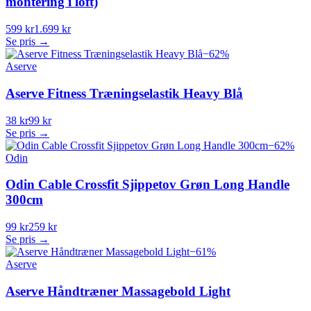
montering i loft)
599 kr
1.699 kr
Se pris →
−
62
%
Aserve
Aserve Fitness Træningselastik Heavy Blå
38 kr
99 kr
Se pris →
−
62
%
Odin
Odin Cable Crossfit Sjippetov Grøn Long Handle
300cm
99 kr
259 kr
Se pris →
−
61
%
Aserve
Aserve Håndtræner Massagebold Light