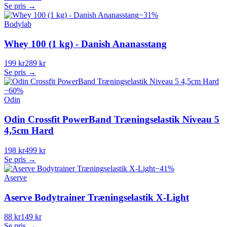
Se pris →
−
31
%
Bodylab
Whey 100 (1 kg) - Danish Ananasstang
199 kr
289 kr
Se pris →
−
60
%
Odin
Odin Crossfit PowerBand Træningselastik Niveau 5
4,5cm Hard
198 kr
499 kr
Se pris →
−
41
%
Aserve
Aserve Bodytrainer Træningselastik X-Light
88 kr
149 kr
Se pris →