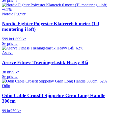
Se pris →
−
65
%
Nordic Fighter
Nordic Fighter Polyester Klatrereb 6 meter (Til
montering i loft)
599 kr
1.699 kr
Se pris →
−
62
%
Aserve
Aserve Fitness Træningselastik Heavy Blå
38 kr
99 kr
Se pris →
−
62
%
Odin
Odin Cable Crossfit Sjippetov Grøn Long Handle
300cm
99 kr
259 kr