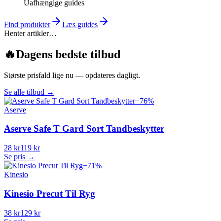
Uafhængige guides
Find produkter
Læs guides
Henter artikler…
🔥
Dagens bedste tilbud
Største prisfald lige nu — opdateres dagligt.
Se alle tilbud
→
−
76
%
Aserve
Aserve Safe T Gard Sort Tandbeskytter
28 kr
119 kr
Se pris →
−
71
%
Kinesio
Kinesio Precut Til Ryg
38 kr
129 kr