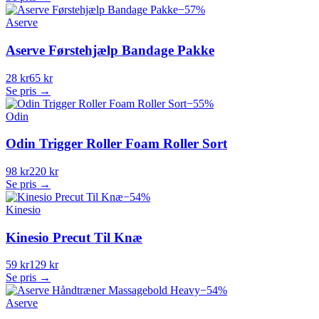
−
57
%
Aserve
Aserve Førstehjælp Bandage Pakke
28 kr
65 kr
Se pris →
−
55
%
Odin
Odin Trigger Roller Foam Roller Sort
98 kr
220 kr
Se pris →
−
54
%
Kinesio
Kinesio Precut Til Knæ
59 kr
129 kr
Se pris →
−
54
%
Aserve