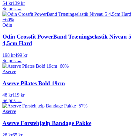
54 kr
139 kr
Se pris →
−
60
%
Odin
Odin Crossfit PowerBand Træningselastik Niveau 5
4,5cm Hard
198 kr
499 kr
Se pris →
−
60
%
Aserve
Aserve Pilates Bold 19cm
48 kr
119 kr
Se pris →
−
57
%
Aserve
Aserve Førstehjælp Bandage Pakke
28 kr
65 kr