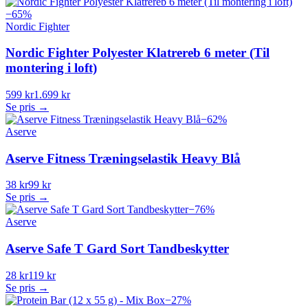
−
65
%
Nordic Fighter
Nordic Fighter Polyester Klatrereb 6 meter (Til
montering i loft)
599 kr
1.699 kr
Se pris →
−
62
%
Aserve
Aserve Fitness Træningselastik Heavy Blå
38 kr
99 kr
Se pris →
−
76
%
Aserve
Aserve Safe T Gard Sort Tandbeskytter
28 kr
119 kr
Se pris →
−
27
%