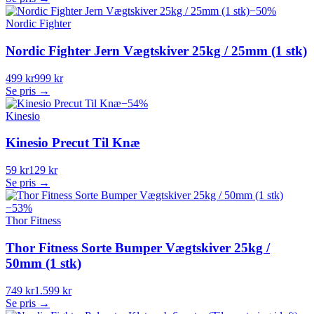
−
50
%
Nordic Fighter
Nordic Fighter Jern Vægtskiver 25kg / 25mm (1 stk)
499 kr
999 kr
Se pris →
−
54
%
Kinesio
Kinesio Precut Til Knæ
59 kr
129 kr
Se pris →
−
53
%
Thor Fitness
Thor Fitness Sorte Bumper Vægtskiver 25kg /
50mm (1 stk)
749 kr
1.599 kr
Se pris →