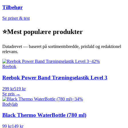
Tilbehør
Se priser & test
⭐
Mest populære produkter
Datadrevet — baseret på sortimentsbredde, prisfald og redaktionel
relevans.
−
42
%
Reebok
Reebok Power Band Træningselastik Level 3
299 kr
519 kr
Se pris →
−
34
%
Bodylab
Black Thermo WaterBottle (780 ml)
99 kr
149 kr