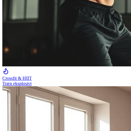
Crossfit & HIIT
Træn eksplosivt