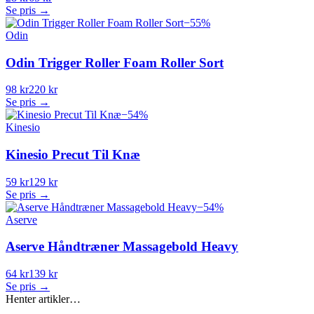
Se pris →
−
55
%
Odin
Odin Trigger Roller Foam Roller Sort
98 kr
220 kr
Se pris →
−
54
%
Kinesio
Kinesio Precut Til Knæ
59 kr
129 kr
Se pris →
−
54
%
Aserve
Aserve Håndtræner Massagebold Heavy
64 kr
139 kr
Se pris →
Henter artikler…