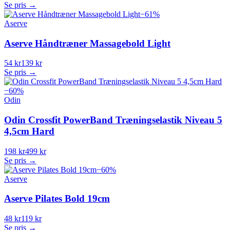
Se pris →
−
61
%
Aserve
Aserve Håndtræner Massagebold Light
54 kr
139 kr
Se pris →
−
60
%
Odin
Odin Crossfit PowerBand Træningselastik Niveau 5
4,5cm Hard
198 kr
499 kr
Se pris →
−
60
%
Aserve
Aserve Pilates Bold 19cm
48 kr
119 kr
Se pris →