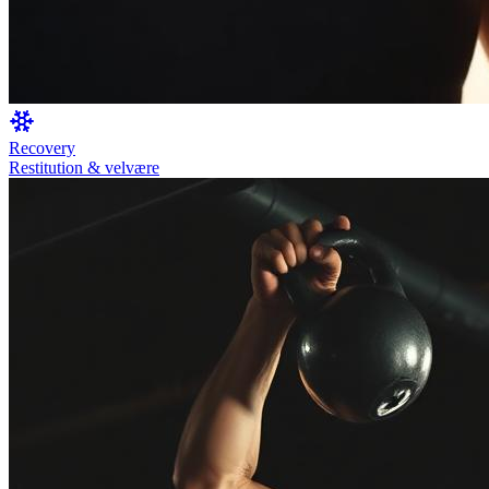
Recovery
Restitution & velvære