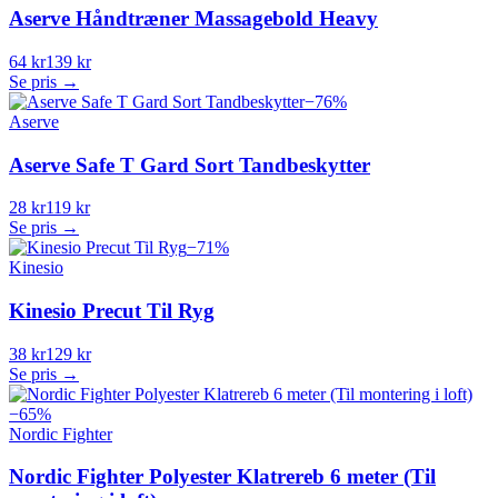
Aserve Håndtræner Massagebold Heavy
64 kr
139 kr
Se pris →
−
76
%
Aserve
Aserve Safe T Gard Sort Tandbeskytter
28 kr
119 kr
Se pris →
−
71
%
Kinesio
Kinesio Precut Til Ryg
38 kr
129 kr
Se pris →
−
65
%
Nordic Fighter
Nordic Fighter Polyester Klatrereb 6 meter (Til