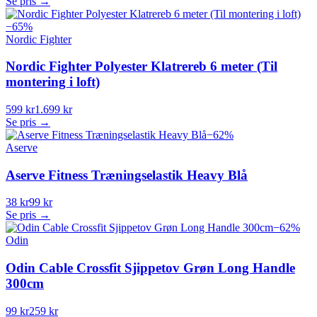
Se pris →
−
65
%
Nordic Fighter
Nordic Fighter Polyester Klatrereb 6 meter (Til
montering i loft)
599 kr
1.699 kr
Se pris →
−
62
%
Aserve
Aserve Fitness Træningselastik Heavy Blå
38 kr
99 kr
Se pris →
−
62
%
Odin
Odin Cable Crossfit Sjippetov Grøn Long Handle
300cm
99 kr
259 kr