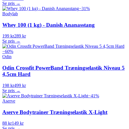
Se pris →
−
31
%
Bodylab
Whey 100 (1 kg) - Danish Ananasstang
199 kr
289 kr
Se pris →
−
60
%
Odin
Odin Crossfit PowerBand Træningselastik Niveau 5
4,5cm Hard
198 kr
499 kr
Se pris →
−
41
%
Aserve
Aserve Bodytrainer Træningselastik X-Light
88 kr
149 kr
Se pris →