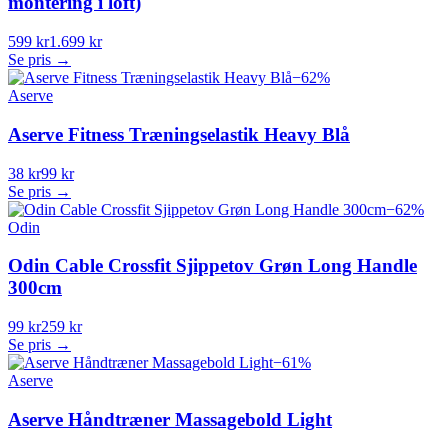
montering i loft)
599 kr
1.699 kr
Se pris →
−
62
%
Aserve
Aserve Fitness Træningselastik Heavy Blå
38 kr
99 kr
Se pris →
−
62
%
Odin
Odin Cable Crossfit Sjippetov Grøn Long Handle
300cm
99 kr
259 kr
Se pris →
−
61
%
Aserve
Aserve Håndtræner Massagebold Light