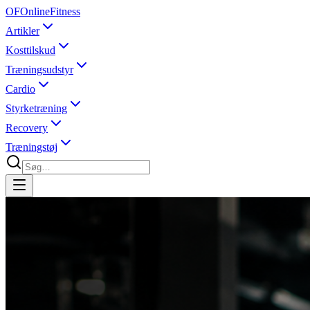
OF
OnlineFitness
Artikler
Kosttilskud
Træningsudstyr
Cardio
Styrketræning
Recovery
Træningstøj