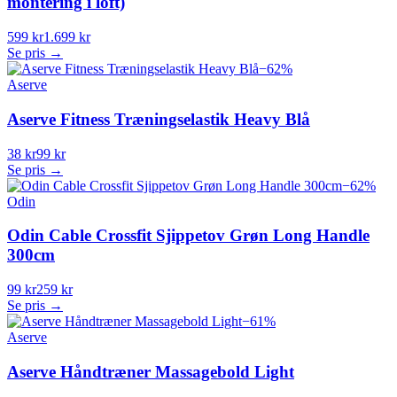
montering i loft)
599 kr
1.699 kr
Se pris →
−
62
%
Aserve
Aserve Fitness Træningselastik Heavy Blå
38 kr
99 kr
Se pris →
−
62
%
Odin
Odin Cable Crossfit Sjippetov Grøn Long Handle
300cm
99 kr
259 kr
Se pris →
−
61
%
Aserve
Aserve Håndtræner Massagebold Light