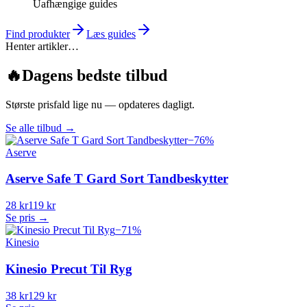
Uafhængige guides
Find produkter
Læs guides
Henter artikler…
🔥
Dagens bedste tilbud
Største prisfald lige nu — opdateres dagligt.
Se alle tilbud
→
−
76
%
Aserve
Aserve Safe T Gard Sort Tandbeskytter
28 kr
119 kr
Se pris →
−
71
%
Kinesio
Kinesio Precut Til Ryg
38 kr
129 kr