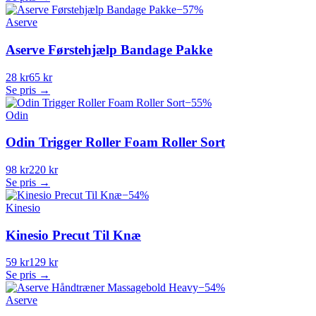
−
57
%
Aserve
Aserve Førstehjælp Bandage Pakke
28 kr
65 kr
Se pris →
−
55
%
Odin
Odin Trigger Roller Foam Roller Sort
98 kr
220 kr
Se pris →
−
54
%
Kinesio
Kinesio Precut Til Knæ
59 kr
129 kr
Se pris →
−
54
%
Aserve