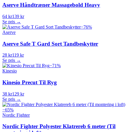
Aserve Håndtræner Massagebold Heavy
64 kr
139 kr
Se pris →
−
76
%
Aserve
Aserve Safe T Gard Sort Tandbeskytter
28 kr
119 kr
Se pris →
−
71
%
Kinesio
Kinesio Precut Til Ryg
38 kr
129 kr
Se pris →
−
65
%
Nordic Fighter
Nordic Fighter Polyester Klatrereb 6 meter (Til