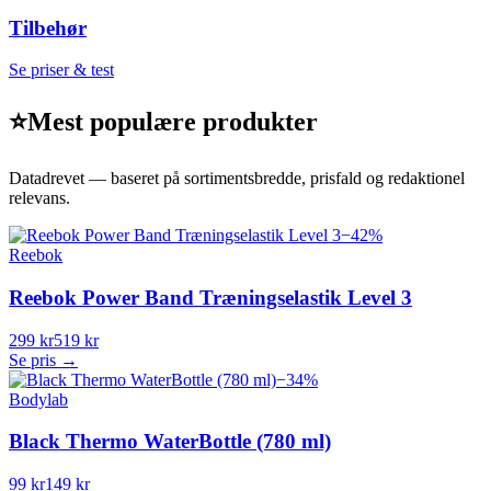
Tilbehør
Se priser & test
⭐
Mest populære produkter
Datadrevet — baseret på sortimentsbredde, prisfald og redaktionel
relevans.
−
42
%
Reebok
Reebok Power Band Træningselastik Level 3
299 kr
519 kr
Se pris →
−
34
%
Bodylab
Black Thermo WaterBottle (780 ml)
99 kr
149 kr