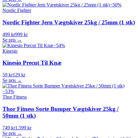
−
50
%
Nordic Fighter
Nordic Fighter Jern Vægtskiver 25kg / 25mm (1 stk)
499 kr
999 kr
Se pris →
−
54
%
Kinesio
Kinesio Precut Til Knæ
59 kr
129 kr
Se pris →
−
53
%
Thor Fitness
Thor Fitness Sorte Bumper Vægtskiver 25kg /
50mm (1 stk)
749 kr
1.599 kr
Se pris →