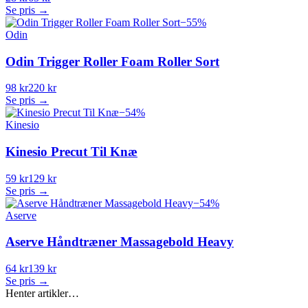
Se pris →
−
55
%
Odin
Odin Trigger Roller Foam Roller Sort
98 kr
220 kr
Se pris →
−
54
%
Kinesio
Kinesio Precut Til Knæ
59 kr
129 kr
Se pris →
−
54
%
Aserve
Aserve Håndtræner Massagebold Heavy
64 kr
139 kr
Se pris →
Henter artikler…