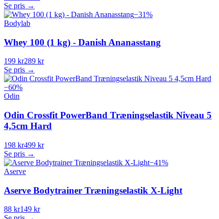
Se pris →
−
31
%
Bodylab
Whey 100 (1 kg) - Danish Ananasstang
199 kr
289 kr
Se pris →
−
60
%
Odin
Odin Crossfit PowerBand Træningselastik Niveau 5
4,5cm Hard
198 kr
499 kr
Se pris →
−
41
%
Aserve
Aserve Bodytrainer Træningselastik X-Light
88 kr
149 kr
Se pris →