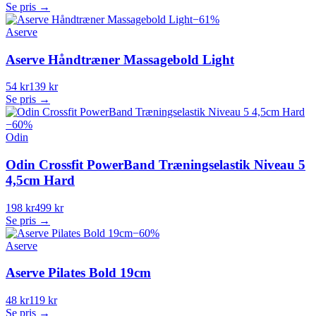
Se pris →
−
61
%
Aserve
Aserve Håndtræner Massagebold Light
54 kr
139 kr
Se pris →
−
60
%
Odin
Odin Crossfit PowerBand Træningselastik Niveau 5
4,5cm Hard
198 kr
499 kr
Se pris →
−
60
%
Aserve
Aserve Pilates Bold 19cm
48 kr
119 kr
Se pris →