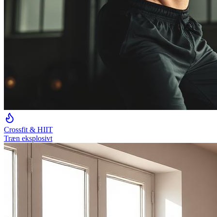
Crossfit & HIIT
Træn eksplosivt