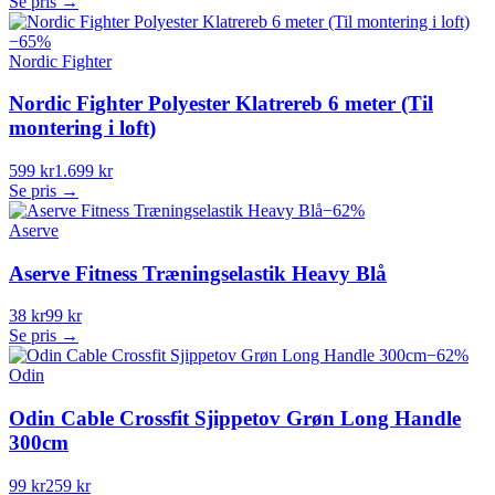
Se pris →
−
65
%
Nordic Fighter
Nordic Fighter Polyester Klatrereb 6 meter (Til
montering i loft)
599 kr
1.699 kr
Se pris →
−
62
%
Aserve
Aserve Fitness Træningselastik Heavy Blå
38 kr
99 kr
Se pris →
−
62
%
Odin
Odin Cable Crossfit Sjippetov Grøn Long Handle
300cm
99 kr
259 kr