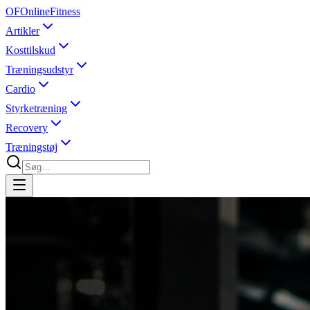
OF
OnlineFitness
Artikler
Kosttilskud
Træningsudstyr
Cardio
Styrketræning
Recovery
Træningstøj