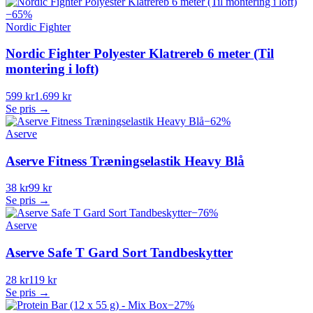
−
65
%
Nordic Fighter
Nordic Fighter Polyester Klatrereb 6 meter (Til
montering i loft)
599 kr
1.699 kr
Se pris →
−
62
%
Aserve
Aserve Fitness Træningselastik Heavy Blå
38 kr
99 kr
Se pris →
−
76
%
Aserve
Aserve Safe T Gard Sort Tandbeskytter
28 kr
119 kr
Se pris →
−
27
%