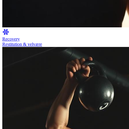
Recovery
Restitution & velvære