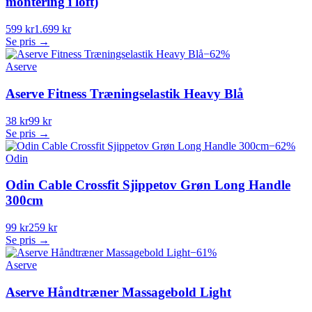
montering i loft)
599 kr
1.699 kr
Se pris →
−
62
%
Aserve
Aserve Fitness Træningselastik Heavy Blå
38 kr
99 kr
Se pris →
−
62
%
Odin
Odin Cable Crossfit Sjippetov Grøn Long Handle
300cm
99 kr
259 kr
Se pris →
−
61
%
Aserve
Aserve Håndtræner Massagebold Light