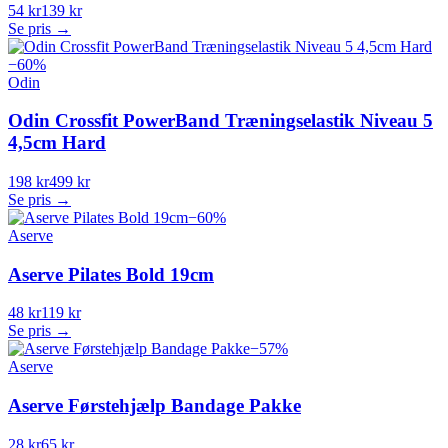
54 kr
139 kr
Se pris →
−
60
%
Odin
Odin Crossfit PowerBand Træningselastik Niveau 5
4,5cm Hard
198 kr
499 kr
Se pris →
−
60
%
Aserve
Aserve Pilates Bold 19cm
48 kr
119 kr
Se pris →
−
57
%
Aserve
Aserve Førstehjælp Bandage Pakke
28 kr
65 kr