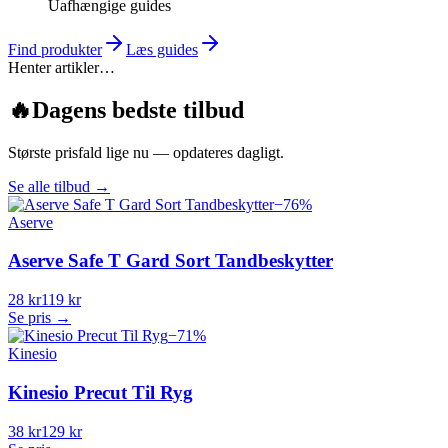
Uafhængige guides
Find produkter
Læs guides
Henter artikler…
🔥
Dagens bedste tilbud
Største prisfald lige nu — opdateres dagligt.
Se alle tilbud
→
−
76
%
Aserve
Aserve Safe T Gard Sort Tandbeskytter
28 kr
119 kr
Se pris →
−
71
%
Kinesio
Kinesio Precut Til Ryg
38 kr
129 kr