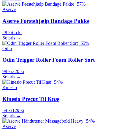
−
57
%
Aserve
Aserve Førstehjælp Bandage Pakke
28 kr
65 kr
Se pris →
−
55
%
Odin
Odin Trigger Roller Foam Roller Sort
98 kr
220 kr
Se pris →
−
54
%
Kinesio
Kinesio Precut Til Knæ
59 kr
129 kr
Se pris →
−
54
%
Aserve