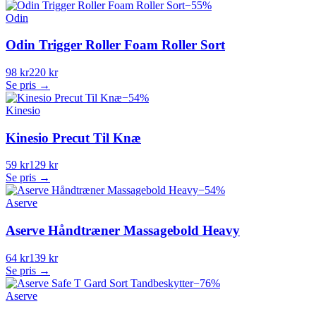
−
55
%
Odin
Odin Trigger Roller Foam Roller Sort
98 kr
220 kr
Se pris →
−
54
%
Kinesio
Kinesio Precut Til Knæ
59 kr
129 kr
Se pris →
−
54
%
Aserve
Aserve Håndtræner Massagebold Heavy
64 kr
139 kr
Se pris →
−
76
%
Aserve