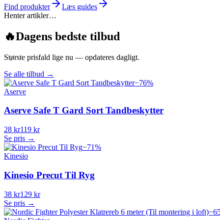
Find produkter
Læs guides
Henter artikler…
🔥
Dagens bedste tilbud
Største prisfald lige nu — opdateres dagligt.
Se alle tilbud
→
−
76
%
Aserve
Aserve Safe T Gard Sort Tandbeskytter
28 kr
119 kr
Se pris →
−
71
%
Kinesio
Kinesio Precut Til Ryg
38 kr
129 kr
Se pris →
−
6