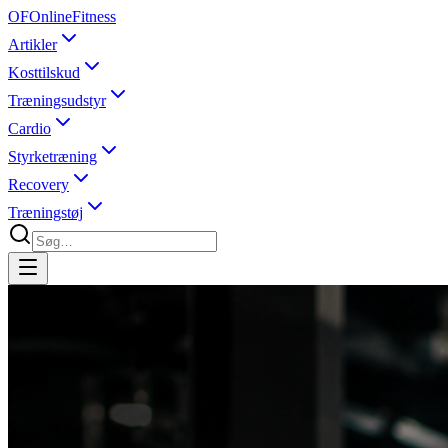
OF
OnlineFitness
Artikler
Kosttilskud
Træningsudstyr
Cardio
Styrketræning
Recovery
Træningstøj