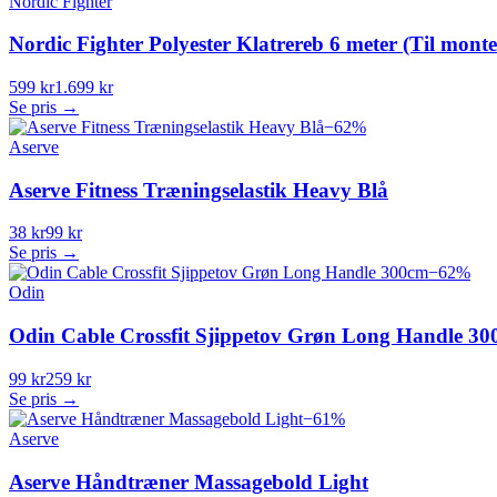
Nordic Fighter
Nordic Fighter Polyester Klatrereb 6 meter (Til monter
599 kr
1.699 kr
Se pris →
−
62
%
Aserve
Aserve Fitness Træningselastik Heavy Blå
38 kr
99 kr
Se pris →
−
62
%
Odin
Odin Cable Crossfit Sjippetov Grøn Long Handle 3
99 kr
259 kr
Se pris →
−
61
%
Aserve
Aserve Håndtræner Massagebold Light