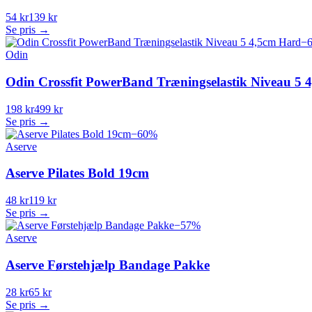
54 kr
139 kr
Se pris →
−
Odin
Odin Crossfit PowerBand Træningselastik Niveau 5 
198 kr
499 kr
Se pris →
−
60
%
Aserve
Aserve Pilates Bold 19cm
48 kr
119 kr
Se pris →
−
57
%
Aserve
Aserve Førstehjælp Bandage Pakke
28 kr
65 kr
Se pris →