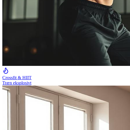
Crossfit & HIIT
Træn eksplosivt