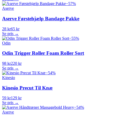
−
57
%
Aserve
Aserve Førstehjælp Bandage Pakke
28 kr
65 kr
Se pris →
−
55
%
Odin
Odin Trigger Roller Foam Roller Sort
98 kr
220 kr
Se pris →
−
54
%
Kinesio
Kinesio Precut Til Knæ
59 kr
129 kr
Se pris →
−
54
%
Aserve