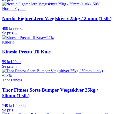
−
50
%
Nordic Fighter
Nordic Fighter Jern Vægtskiver 25kg / 25mm (1 stk)
499 kr
999 kr
Se pris →
−
54
%
Kinesio
Kinesio Precut Til Knæ
59 kr
129 kr
Se pris →
−
53
%
Thor Fitness
Thor Fitness Sorte Bumper Vægtskiver 25kg /
50mm (1 stk)
749 kr
1.599 kr
Se pris →