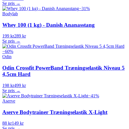
Se pris →
−
31
%
Bodylab
Whey 100 (1 kg) - Danish Ananasstang
199 kr
289 kr
Se pris →
−
60
%
Odin
Odin Crossfit PowerBand Træningselastik Niveau 5
4,5cm Hard
198 kr
499 kr
Se pris →
−
41
%
Aserve
Aserve Bodytrainer Træningselastik X-Light
88 kr
149 kr
Se pris →