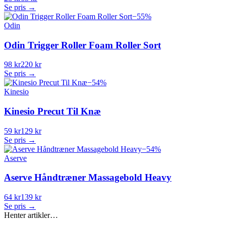
Se pris →
−
55
%
Odin
Odin Trigger Roller Foam Roller Sort
98 kr
220 kr
Se pris →
−
54
%
Kinesio
Kinesio Precut Til Knæ
59 kr
129 kr
Se pris →
−
54
%
Aserve
Aserve Håndtræner Massagebold Heavy
64 kr
139 kr
Se pris →
Henter artikler…