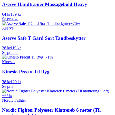
Aserve Håndtræner Massagebold Heavy
64 kr
139 kr
Se pris →
−
76
%
Aserve
Aserve Safe T Gard Sort Tandbeskytter
28 kr
119 kr
Se pris →
−
71
%
Kinesio
Kinesio Precut Til Ryg
38 kr
129 kr
Se pris →
−
65
%
Nordic Fighter
Nordic Fighter Polyester Klatrereb 6 meter (Til