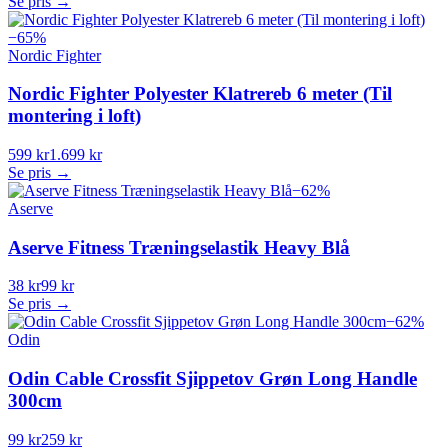
Se pris →
−
65
%
Nordic Fighter
Nordic Fighter Polyester Klatrereb 6 meter (Til
montering i loft)
599 kr
1.699 kr
Se pris →
−
62
%
Aserve
Aserve Fitness Træningselastik Heavy Blå
38 kr
99 kr
Se pris →
−
62
%
Odin
Odin Cable Crossfit Sjippetov Grøn Long Handle
300cm
99 kr
259 kr