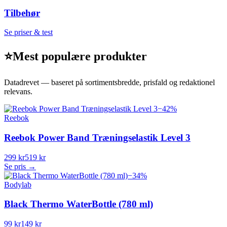
Tilbehør
Se priser & test
⭐
Mest populære produkter
Datadrevet — baseret på sortimentsbredde, prisfald og redaktionel
relevans.
−
42
%
Reebok
Reebok Power Band Træningselastik Level 3
299 kr
519 kr
Se pris →
−
34
%
Bodylab
Black Thermo WaterBottle (780 ml)
99 kr
149 kr