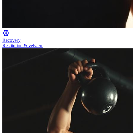
Recovery
Restitution & velvære