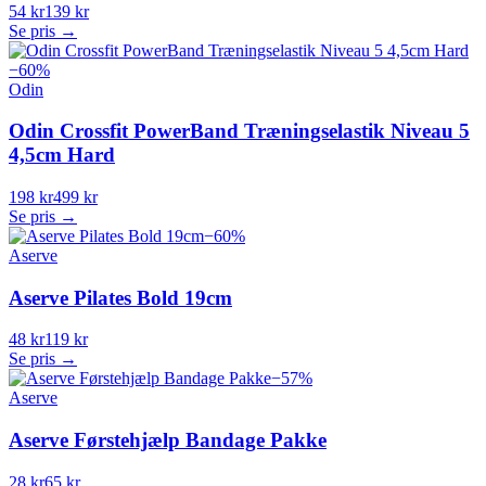
54 kr
139 kr
Se pris →
−
60
%
Odin
Odin Crossfit PowerBand Træningselastik Niveau 5
4,5cm Hard
198 kr
499 kr
Se pris →
−
60
%
Aserve
Aserve Pilates Bold 19cm
48 kr
119 kr
Se pris →
−
57
%
Aserve
Aserve Førstehjælp Bandage Pakke
28 kr
65 kr