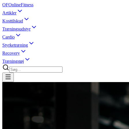
OF
OnlineFitness
Artikler
Kosttilskud
Træningsudstyr
Cardio
Styrketræning
Recovery
Træningstøj