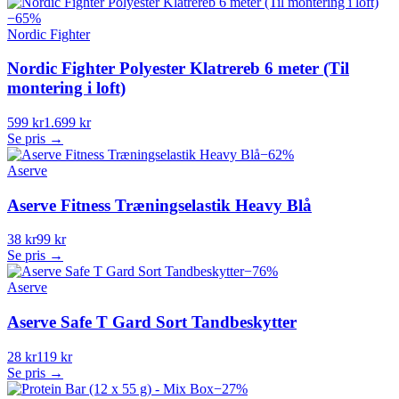
−
65
%
Nordic Fighter
Nordic Fighter Polyester Klatrereb 6 meter (Til
montering i loft)
599 kr
1.699 kr
Se pris →
−
62
%
Aserve
Aserve Fitness Træningselastik Heavy Blå
38 kr
99 kr
Se pris →
−
76
%
Aserve
Aserve Safe T Gard Sort Tandbeskytter
28 kr
119 kr
Se pris →
−
27
%