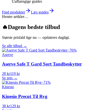
Uafhængige guides
Find produkter
Læs guides
Henter artikler…
🔥
Dagens bedste tilbud
Største prisfald lige nu — opdateres dagligt.
Se alle tilbud
→
−
76
%
Aserve
Aserve Safe T Gard Sort Tandbeskytter
28 kr
119 kr
Se pris →
−
71
%
Kinesio
Kinesio Precut Til Ryg
38 kr
129 kr