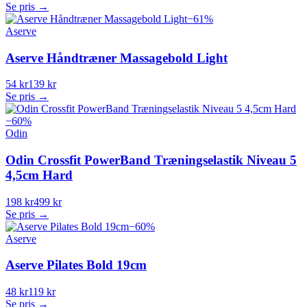
Se pris →
−
61
%
Aserve
Aserve Håndtræner Massagebold Light
54 kr
139 kr
Se pris →
−
60
%
Odin
Odin Crossfit PowerBand Træningselastik Niveau 5
4,5cm Hard
198 kr
499 kr
Se pris →
−
60
%
Aserve
Aserve Pilates Bold 19cm
48 kr
119 kr
Se pris →