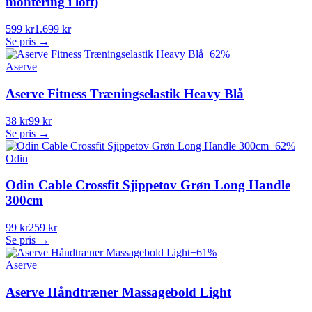
montering i loft)
599 kr
1.699 kr
Se pris →
−
62
%
Aserve
Aserve Fitness Træningselastik Heavy Blå
38 kr
99 kr
Se pris →
−
62
%
Odin
Odin Cable Crossfit Sjippetov Grøn Long Handle
300cm
99 kr
259 kr
Se pris →
−
61
%
Aserve
Aserve Håndtræner Massagebold Light