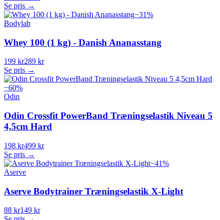
Se pris →
−
31
%
Bodylab
Whey 100 (1 kg) - Danish Ananasstang
199 kr
289 kr
Se pris →
−
60
%
Odin
Odin Crossfit PowerBand Træningselastik Niveau 5
4,5cm Hard
198 kr
499 kr
Se pris →
−
41
%
Aserve
Aserve Bodytrainer Træningselastik X-Light
88 kr
149 kr
Se pris →