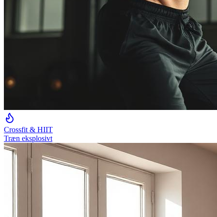
Crossfit & HIIT
Træn eksplosivt