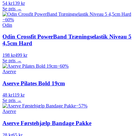
54 kr
139 kr
Se pris →
−
60
%
Odin
Odin Crossfit PowerBand Træningselastik Niveau 5
4,5cm Hard
198 kr
499 kr
Se pris →
−
60
%
Aserve
Aserve Pilates Bold 19cm
48 kr
119 kr
Se pris →
−
57
%
Aserve
Aserve Førstehjælp Bandage Pakke
28 kr
65 kr