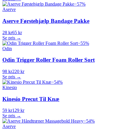
−
57
%
Aserve
Aserve Førstehjælp Bandage Pakke
28 kr
65 kr
Se pris →
−
55
%
Odin
Odin Trigger Roller Foam Roller Sort
98 kr
220 kr
Se pris →
−
54
%
Kinesio
Kinesio Precut Til Knæ
59 kr
129 kr
Se pris →
−
54
%
Aserve