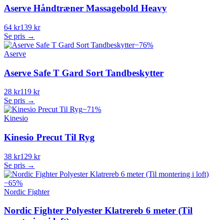
Aserve Håndtræner Massagebold Heavy
64 kr
139 kr
Se pris →
−
76
%
Aserve
Aserve Safe T Gard Sort Tandbeskytter
28 kr
119 kr
Se pris →
−
71
%
Kinesio
Kinesio Precut Til Ryg
38 kr
129 kr
Se pris →
−
65
%
Nordic Fighter
Nordic Fighter Polyester Klatrereb 6 meter (Til