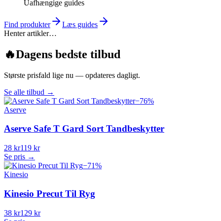
Uafhængige guides
Find produkter
Læs guides
Henter artikler…
🔥
Dagens bedste tilbud
Største prisfald lige nu — opdateres dagligt.
Se alle tilbud
→
−
76
%
Aserve
Aserve Safe T Gard Sort Tandbeskytter
28 kr
119 kr
Se pris →
−
71
%
Kinesio
Kinesio Precut Til Ryg
38 kr
129 kr