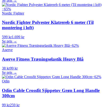
Se pris →
−
65
%
Nordic Fighter
Nordic Fighter Polyester Klatrereb 6 meter (Til
montering i loft)
599 kr
1.699 kr
Se pris →
−
62
%
Aserve
Aserve Fitness Træningselastik Heavy Blå
38 kr
99 kr
Se pris →
−
62
%
Odin
Odin Cable Crossfit Sjippetov Grøn Long Handle
300cm
99 kr
259 kr