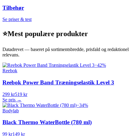
Tilbehør
Se priser & test
⭐
Mest populære produkter
Datadrevet — baseret på sortimentsbredde, prisfald og redaktionel
relevans.
−
42
%
Reebok
Reebok Power Band Træningselastik Level 3
299 kr
519 kr
Se pris →
−
34
%
Bodylab
Black Thermo WaterBottle (780 ml)
99 kr
149 kr