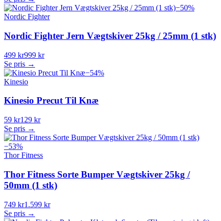
−
50
%
Nordic Fighter
Nordic Fighter Jern Vægtskiver 25kg / 25mm (1 stk)
499 kr
999 kr
Se pris →
−
54
%
Kinesio
Kinesio Precut Til Knæ
59 kr
129 kr
Se pris →
−
53
%
Thor Fitness
Thor Fitness Sorte Bumper Vægtskiver 25kg /
50mm (1 stk)
749 kr
1.599 kr
Se pris →