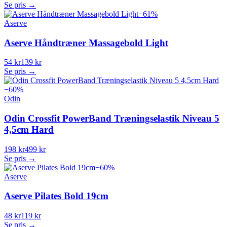
Se pris →
−
61
%
Aserve
Aserve Håndtræner Massagebold Light
54 kr
139 kr
Se pris →
−
60
%
Odin
Odin Crossfit PowerBand Træningselastik Niveau 5
4,5cm Hard
198 kr
499 kr
Se pris →
−
60
%
Aserve
Aserve Pilates Bold 19cm
48 kr
119 kr
Se pris →