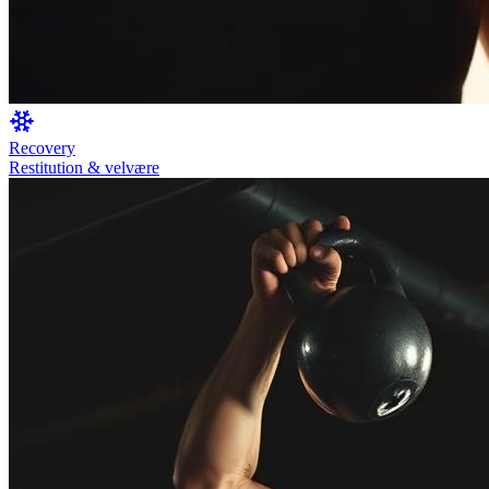
Recovery
Restitution & velvære