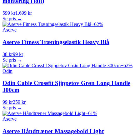
montering i loft)
599 kr
1.699 kr
Se pris →
−
62
%
Aserve
Aserve Fitness Træningselastik Heavy Blå
38 kr
99 kr
Se pris →
−
62
%
Odin
Odin Cable Crossfit Sjippetov Grøn Long Handle
300cm
99 kr
259 kr
Se pris →
−
61
%
Aserve
Aserve Håndtræner Massagebold Light