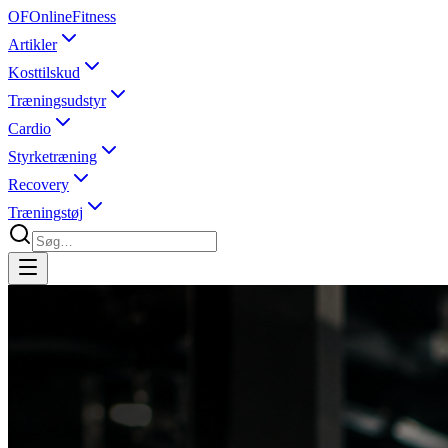
OF
OnlineFitness
Artikler
Kosttilskud
Træningsudstyr
Cardio
Styrketræning
Recovery
Træningstøj