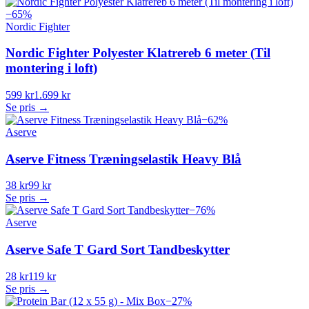
−
65
%
Nordic Fighter
Nordic Fighter Polyester Klatrereb 6 meter (Til
montering i loft)
599 kr
1.699 kr
Se pris →
−
62
%
Aserve
Aserve Fitness Træningselastik Heavy Blå
38 kr
99 kr
Se pris →
−
76
%
Aserve
Aserve Safe T Gard Sort Tandbeskytter
28 kr
119 kr
Se pris →
−
27
%