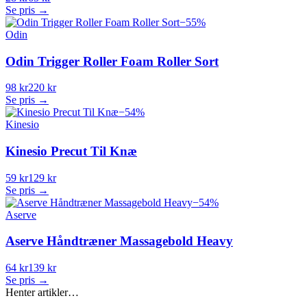
Se pris →
−
55
%
Odin
Odin Trigger Roller Foam Roller Sort
98 kr
220 kr
Se pris →
−
54
%
Kinesio
Kinesio Precut Til Knæ
59 kr
129 kr
Se pris →
−
54
%
Aserve
Aserve Håndtræner Massagebold Heavy
64 kr
139 kr
Se pris →
Henter artikler…