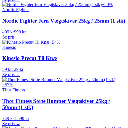
−
50
%
Nordic Fighter
Nordic Fighter Jern Vægtskiver 25kg / 25mm (1 stk)
499 kr
999 kr
Se pris →
−
54
%
Kinesio
Kinesio Precut Til Knæ
59 kr
129 kr
Se pris →
−
53
%
Thor Fitness
Thor Fitness Sorte Bumper Vægtskiver 25kg /
50mm (1 stk)
749 kr
1.599 kr
Se pris →