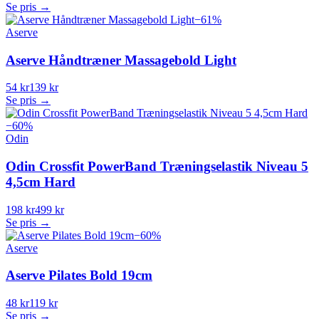
Se pris →
−
61
%
Aserve
Aserve Håndtræner Massagebold Light
54 kr
139 kr
Se pris →
−
60
%
Odin
Odin Crossfit PowerBand Træningselastik Niveau 5
4,5cm Hard
198 kr
499 kr
Se pris →
−
60
%
Aserve
Aserve Pilates Bold 19cm
48 kr
119 kr
Se pris →