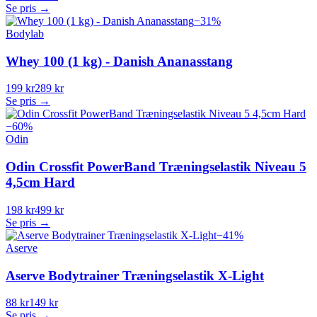
Se pris →
−
31
%
Bodylab
Whey 100 (1 kg) - Danish Ananasstang
199 kr
289 kr
Se pris →
−
60
%
Odin
Odin Crossfit PowerBand Træningselastik Niveau 5
4,5cm Hard
198 kr
499 kr
Se pris →
−
41
%
Aserve
Aserve Bodytrainer Træningselastik X-Light
88 kr
149 kr
Se pris →