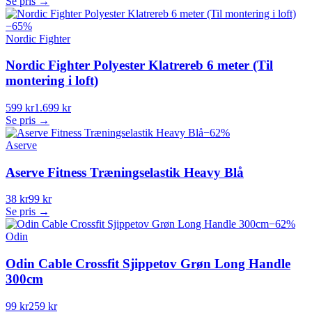
Se pris →
−
65
%
Nordic Fighter
Nordic Fighter Polyester Klatrereb 6 meter (Til
montering i loft)
599 kr
1.699 kr
Se pris →
−
62
%
Aserve
Aserve Fitness Træningselastik Heavy Blå
38 kr
99 kr
Se pris →
−
62
%
Odin
Odin Cable Crossfit Sjippetov Grøn Long Handle
300cm
99 kr
259 kr