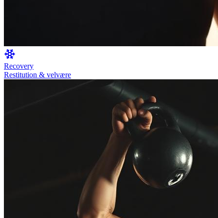
Recovery
Restitution & velvære