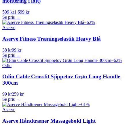
montering i loft)
599 kr
1.699 kr
Se pris →
−
62
%
Aserve
Aserve Fitness Træningselastik Heavy Blå
38 kr
99 kr
Se pris →
−
62
%
Odin
Odin Cable Crossfit Sjippetov Grøn Long Handle
300cm
99 kr
259 kr
Se pris →
−
61
%
Aserve
Aserve Håndtræner Massagebold Light