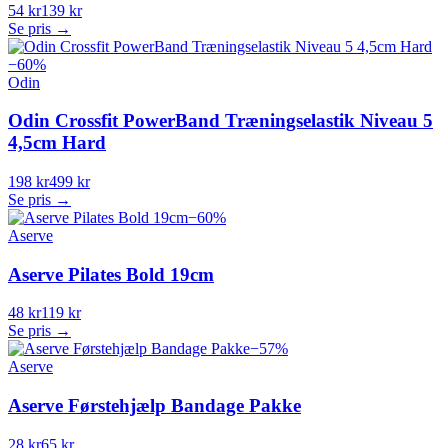
54 kr
139 kr
Se pris →
−
60
%
Odin
Odin Crossfit PowerBand Træningselastik Niveau 5
4,5cm Hard
198 kr
499 kr
Se pris →
−
60
%
Aserve
Aserve Pilates Bold 19cm
48 kr
119 kr
Se pris →
−
57
%
Aserve
Aserve Førstehjælp Bandage Pakke
28 kr
65 kr