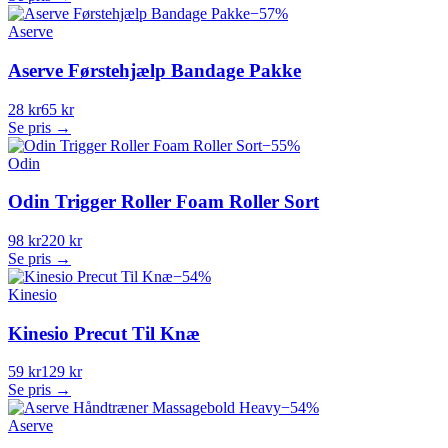
−
57
%
Aserve
Aserve Førstehjælp Bandage Pakke
28 kr
65 kr
Se pris →
−
55
%
Odin
Odin Trigger Roller Foam Roller Sort
98 kr
220 kr
Se pris →
−
54
%
Kinesio
Kinesio Precut Til Knæ
59 kr
129 kr
Se pris →
−
54
%
Aserve