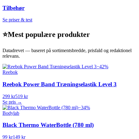
Tilbehør
Se priser & test
⭐
Mest populære produkter
Datadrevet — baseret på sortimentsbredde, prisfald og redaktionel
relevans.
−
42
%
Reebok
Reebok Power Band Træningselastik Level 3
299 kr
519 kr
Se pris →
−
34
%
Bodylab
Black Thermo WaterBottle (780 ml)
99 kr
149 kr