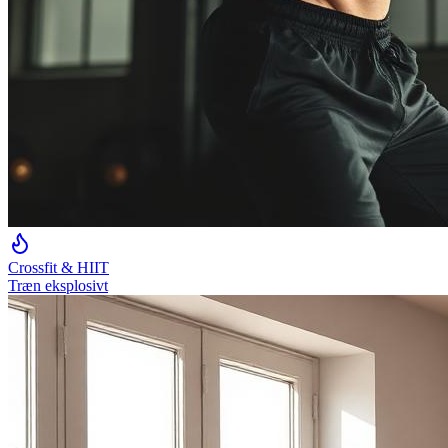
Crossfit & HIIT
Træn eksplosivt