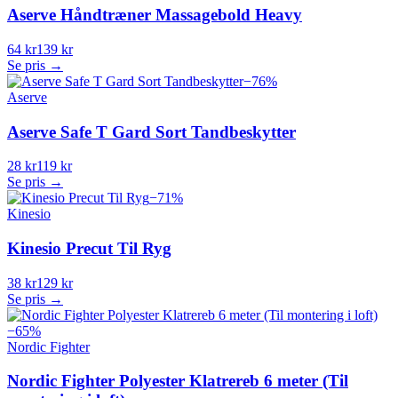
Aserve Håndtræner Massagebold Heavy
64 kr
139 kr
Se pris →
−
76
%
Aserve
Aserve Safe T Gard Sort Tandbeskytter
28 kr
119 kr
Se pris →
−
71
%
Kinesio
Kinesio Precut Til Ryg
38 kr
129 kr
Se pris →
−
65
%
Nordic Fighter
Nordic Fighter Polyester Klatrereb 6 meter (Til