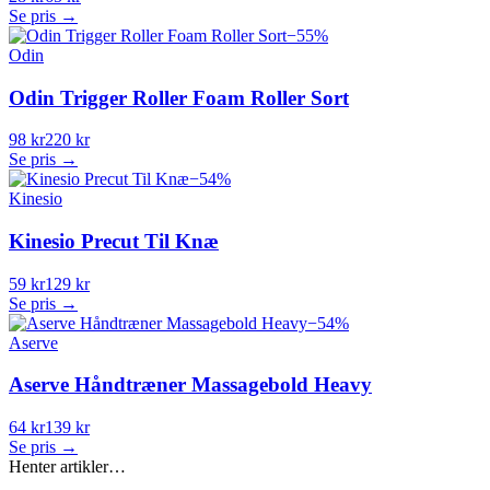
Se pris →
−
55
%
Odin
Odin Trigger Roller Foam Roller Sort
98 kr
220 kr
Se pris →
−
54
%
Kinesio
Kinesio Precut Til Knæ
59 kr
129 kr
Se pris →
−
54
%
Aserve
Aserve Håndtræner Massagebold Heavy
64 kr
139 kr
Se pris →
Henter artikler…