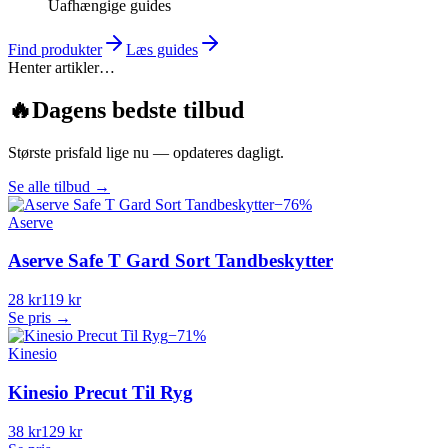
Uafhængige guides
Find produkter
Læs guides
Henter artikler…
🔥
Dagens bedste tilbud
Største prisfald lige nu — opdateres dagligt.
Se alle tilbud
→
−
76
%
Aserve
Aserve Safe T Gard Sort Tandbeskytter
28 kr
119 kr
Se pris →
−
71
%
Kinesio
Kinesio Precut Til Ryg
38 kr
129 kr