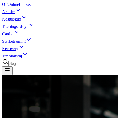
OF
OnlineFitness
Artikler
Kosttilskud
Træningsudstyr
Cardio
Styrketræning
Recovery
Træningstøj