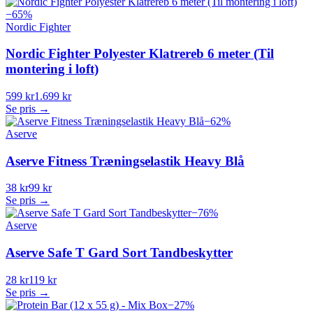
−
65
%
Nordic Fighter
Nordic Fighter Polyester Klatrereb 6 meter (Til
montering i loft)
599 kr
1.699 kr
Se pris →
−
62
%
Aserve
Aserve Fitness Træningselastik Heavy Blå
38 kr
99 kr
Se pris →
−
76
%
Aserve
Aserve Safe T Gard Sort Tandbeskytter
28 kr
119 kr
Se pris →
−
27
%