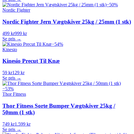
−
50
%
Nordic Fighter
Nordic Fighter Jern Vægtskiver 25kg / 25mm (1 stk)
499 kr
999 kr
Se pris →
−
54
%
Kinesio
Kinesio Precut Til Knæ
59 kr
129 kr
Se pris →
−
53
%
Thor Fitness
Thor Fitness Sorte Bumper Vægtskiver 25kg /
50mm (1 stk)
749 kr
1.599 kr
Se pris →