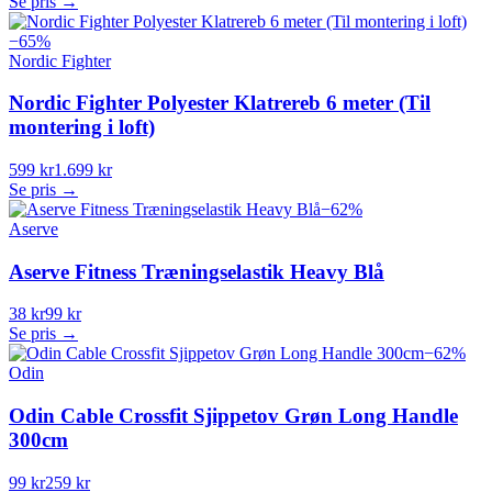
Se pris →
−
65
%
Nordic Fighter
Nordic Fighter Polyester Klatrereb 6 meter (Til
montering i loft)
599 kr
1.699 kr
Se pris →
−
62
%
Aserve
Aserve Fitness Træningselastik Heavy Blå
38 kr
99 kr
Se pris →
−
62
%
Odin
Odin Cable Crossfit Sjippetov Grøn Long Handle
300cm
99 kr
259 kr