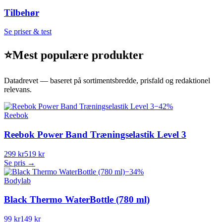
Tilbehør
Se priser & test
⭐
Mest populære produkter
Datadrevet — baseret på sortimentsbredde, prisfald og redaktionel
relevans.
−
42
%
Reebok
Reebok Power Band Træningselastik Level 3
299 kr
519 kr
Se pris →
−
34
%
Bodylab
Black Thermo WaterBottle (780 ml)
99 kr
149 kr