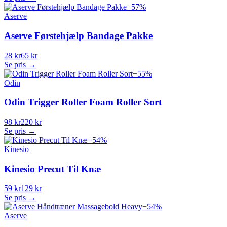
−
57
%
Aserve
Aserve Førstehjælp Bandage Pakke
28 kr
65 kr
Se pris →
−
55
%
Odin
Odin Trigger Roller Foam Roller Sort
98 kr
220 kr
Se pris →
−
54
%
Kinesio
Kinesio Precut Til Knæ
59 kr
129 kr
Se pris →
−
54
%
Aserve