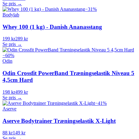
Se pris →
−
31
%
Bodylab
Whey 100 (1 kg) - Danish Ananasstang
199 kr
289 kr
Se pris →
−
60
%
Odin
Odin Crossfit PowerBand Træningselastik Niveau 5
4,5cm Hard
198 kr
499 kr
Se pris →
−
41
%
Aserve
Aserve Bodytrainer Træningselastik X-Light
88 kr
149 kr
Se pris →