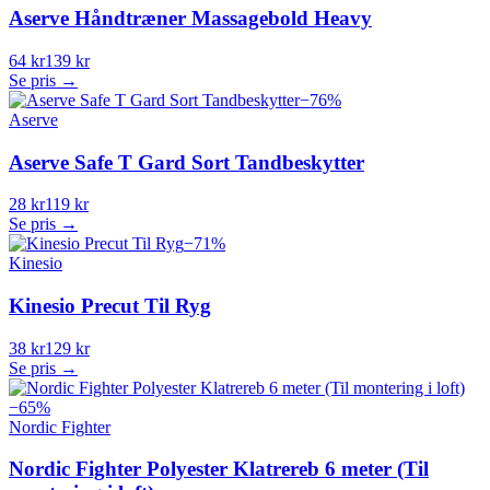
Aserve Håndtræner Massagebold Heavy
64 kr
139 kr
Se pris →
−
76
%
Aserve
Aserve Safe T Gard Sort Tandbeskytter
28 kr
119 kr
Se pris →
−
71
%
Kinesio
Kinesio Precut Til Ryg
38 kr
129 kr
Se pris →
−
65
%
Nordic Fighter
Nordic Fighter Polyester Klatrereb 6 meter (Til