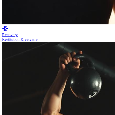
Recovery
Restitution & velvære