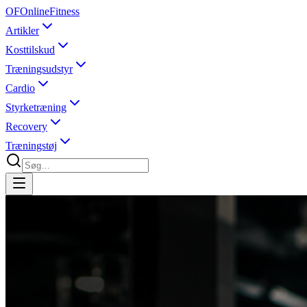
OF
OnlineFitness
Artikler
Kosttilskud
Træningsudstyr
Cardio
Styrketræning
Recovery
Træningstøj