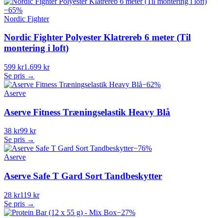
−
65
%
Nordic Fighter
Nordic Fighter Polyester Klatrereb 6 meter (Til
montering i loft)
599 kr
1.699 kr
Se pris →
−
62
%
Aserve
Aserve Fitness Træningselastik Heavy Blå
38 kr
99 kr
Se pris →
−
76
%
Aserve
Aserve Safe T Gard Sort Tandbeskytter
28 kr
119 kr
Se pris →
−
27
%