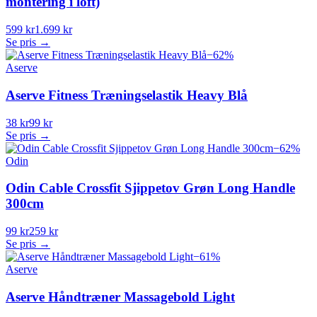
montering i loft)
599 kr
1.699 kr
Se pris →
−
62
%
Aserve
Aserve Fitness Træningselastik Heavy Blå
38 kr
99 kr
Se pris →
−
62
%
Odin
Odin Cable Crossfit Sjippetov Grøn Long Handle
300cm
99 kr
259 kr
Se pris →
−
61
%
Aserve
Aserve Håndtræner Massagebold Light