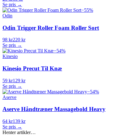
Se pris →
−
55
%
Odin
Odin Trigger Roller Foam Roller Sort
98 kr
220 kr
Se pris →
−
54
%
Kinesio
Kinesio Precut Til Knæ
59 kr
129 kr
Se pris →
−
54
%
Aserve
Aserve Håndtræner Massagebold Heavy
64 kr
139 kr
Se pris →
Henter artikler…