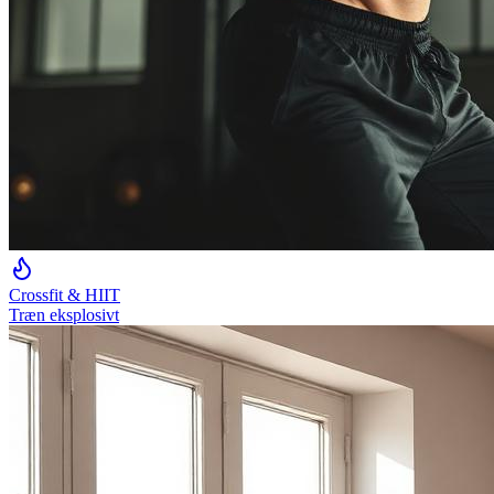
Crossfit & HIIT
Træn eksplosivt