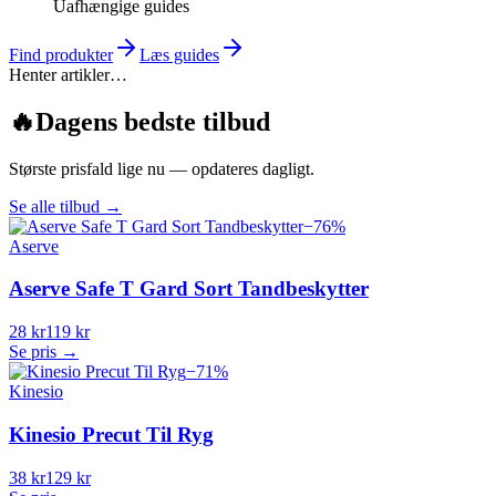
Uafhængige guides
Find produkter
Læs guides
Henter artikler…
🔥
Dagens bedste tilbud
Største prisfald lige nu — opdateres dagligt.
Se alle tilbud
→
−
76
%
Aserve
Aserve Safe T Gard Sort Tandbeskytter
28 kr
119 kr
Se pris →
−
71
%
Kinesio
Kinesio Precut Til Ryg
38 kr
129 kr