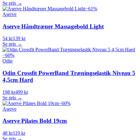
Se pris →
−
61
%
Aserve
Aserve Håndtræner Massagebold Light
54 kr
139 kr
Se pris →
−
60
%
Odin
Odin Crossfit PowerBand Træningselastik Niveau 5
4,5cm Hard
198 kr
499 kr
Se pris →
−
60
%
Aserve
Aserve Pilates Bold 19cm
48 kr
119 kr
Se pris →