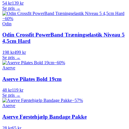
54 kr
139 kr
Se pris →
−
60
%
Odin
Odin Crossfit PowerBand Træningselastik Niveau 5
4,5cm Hard
198 kr
499 kr
Se pris →
−
60
%
Aserve
Aserve Pilates Bold 19cm
48 kr
119 kr
Se pris →
−
57
%
Aserve
Aserve Førstehjælp Bandage Pakke
28 kr
65 kr