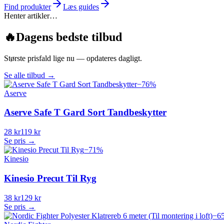
Find produkter
Læs guides
Henter artikler…
🔥
Dagens bedste tilbud
Største prisfald lige nu — opdateres dagligt.
Se alle tilbud
→
−
76
%
Aserve
Aserve Safe T Gard Sort Tandbeskytter
28 kr
119 kr
Se pris →
−
71
%
Kinesio
Kinesio Precut Til Ryg
38 kr
129 kr
Se pris →
−
6