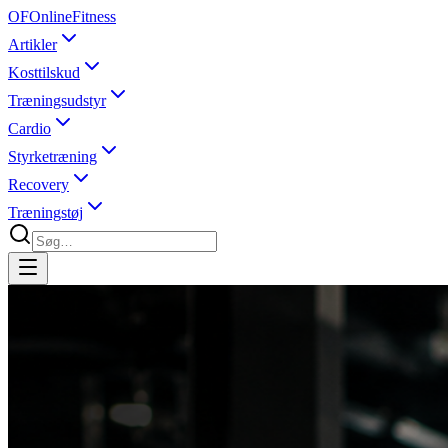
OF
OnlineFitness
Artikler
Kosttilskud
Træningsudstyr
Cardio
Styrketræning
Recovery
Træningstøj