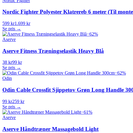
Nordic Fighter
Nordic Fighter Polyester Klatrereb 6 meter (Til monter
599 kr
1.699 kr
Se pris →
−
62
%
Aserve
Aserve Fitness Træningselastik Heavy Blå
38 kr
99 kr
Se pris →
−
62
%
Odin
Odin Cable Crossfit Sjippetov Grøn Long Handle 3
99 kr
259 kr
Se pris →
−
61
%
Aserve
Aserve Håndtræner Massagebold Light