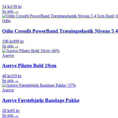
54 kr
139 kr
Se pris →
−
Odin
Odin Crossfit PowerBand Træningselastik Niveau 5 
198 kr
499 kr
Se pris →
−
60
%
Aserve
Aserve Pilates Bold 19cm
48 kr
119 kr
Se pris →
−
57
%
Aserve
Aserve Førstehjælp Bandage Pakke
28 kr
65 kr
Se pris →