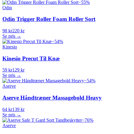
−
55
%
Odin
Odin Trigger Roller Foam Roller Sort
98 kr
220 kr
Se pris →
−
54
%
Kinesio
Kinesio Precut Til Knæ
59 kr
129 kr
Se pris →
−
54
%
Aserve
Aserve Håndtræner Massagebold Heavy
64 kr
139 kr
Se pris →
−
76
%
Aserve