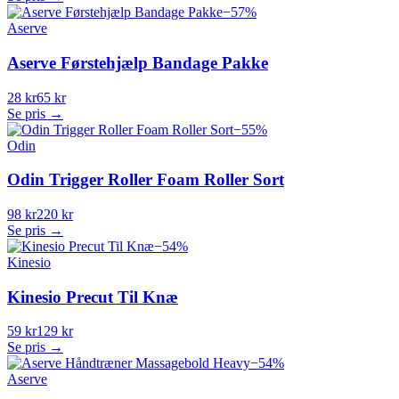
−
57
%
Aserve
Aserve Førstehjælp Bandage Pakke
28 kr
65 kr
Se pris →
−
55
%
Odin
Odin Trigger Roller Foam Roller Sort
98 kr
220 kr
Se pris →
−
54
%
Kinesio
Kinesio Precut Til Knæ
59 kr
129 kr
Se pris →
−
54
%
Aserve