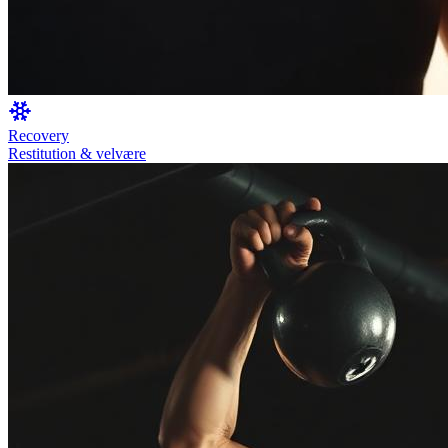
Recovery
Restitution & velvære