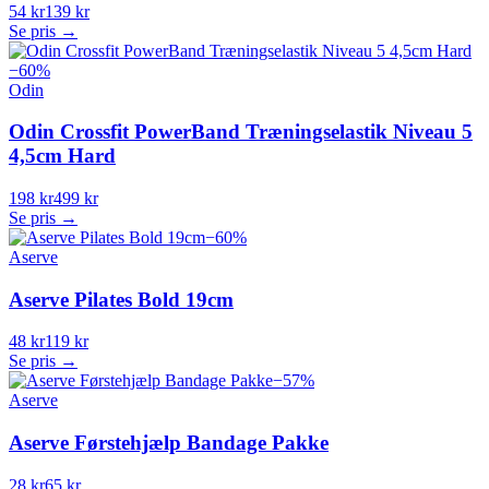
54 kr
139 kr
Se pris →
−
60
%
Odin
Odin Crossfit PowerBand Træningselastik Niveau 5
4,5cm Hard
198 kr
499 kr
Se pris →
−
60
%
Aserve
Aserve Pilates Bold 19cm
48 kr
119 kr
Se pris →
−
57
%
Aserve
Aserve Førstehjælp Bandage Pakke
28 kr
65 kr