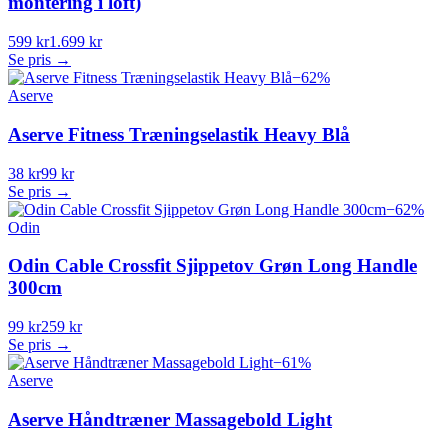
montering i loft)
599 kr
1.699 kr
Se pris →
−
62
%
Aserve
Aserve Fitness Træningselastik Heavy Blå
38 kr
99 kr
Se pris →
−
62
%
Odin
Odin Cable Crossfit Sjippetov Grøn Long Handle
300cm
99 kr
259 kr
Se pris →
−
61
%
Aserve
Aserve Håndtræner Massagebold Light