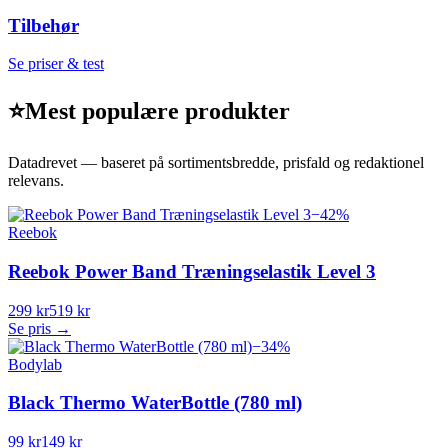
Tilbehør
Se priser & test
⭐
Mest populære produkter
Datadrevet — baseret på sortimentsbredde, prisfald og redaktionel
relevans.
−
42
%
Reebok
Reebok Power Band Træningselastik Level 3
299 kr
519 kr
Se pris →
−
34
%
Bodylab
Black Thermo WaterBottle (780 ml)
99 kr
149 kr