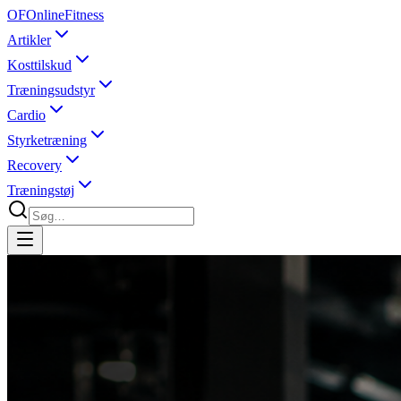
OF
OnlineFitness
Artikler
Kosttilskud
Træningsudstyr
Cardio
Styrketræning
Recovery
Træningstøj