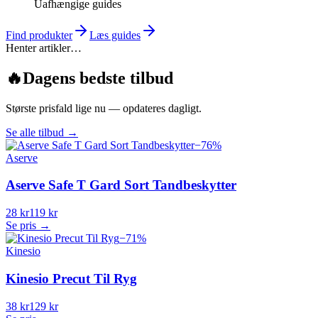
Uafhængige guides
Find produkter
Læs guides
Henter artikler…
🔥
Dagens bedste tilbud
Største prisfald lige nu — opdateres dagligt.
Se alle tilbud
→
−
76
%
Aserve
Aserve Safe T Gard Sort Tandbeskytter
28 kr
119 kr
Se pris →
−
71
%
Kinesio
Kinesio Precut Til Ryg
38 kr
129 kr