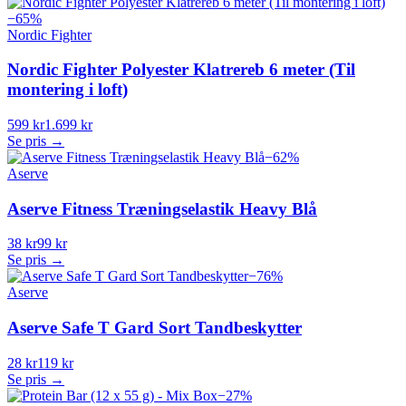
−
65
%
Nordic Fighter
Nordic Fighter Polyester Klatrereb 6 meter (Til
montering i loft)
599 kr
1.699 kr
Se pris →
−
62
%
Aserve
Aserve Fitness Træningselastik Heavy Blå
38 kr
99 kr
Se pris →
−
76
%
Aserve
Aserve Safe T Gard Sort Tandbeskytter
28 kr
119 kr
Se pris →
−
27
%