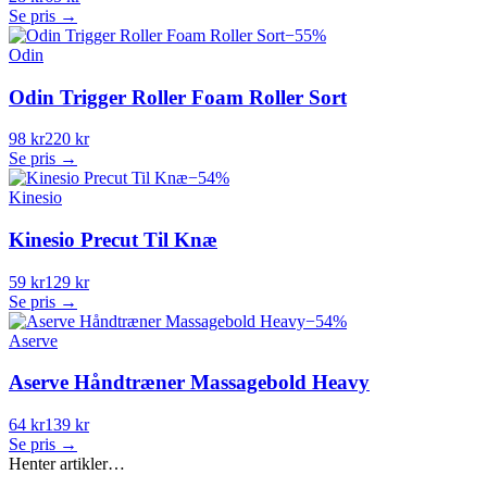
Se pris →
−
55
%
Odin
Odin Trigger Roller Foam Roller Sort
98 kr
220 kr
Se pris →
−
54
%
Kinesio
Kinesio Precut Til Knæ
59 kr
129 kr
Se pris →
−
54
%
Aserve
Aserve Håndtræner Massagebold Heavy
64 kr
139 kr
Se pris →
Henter artikler…