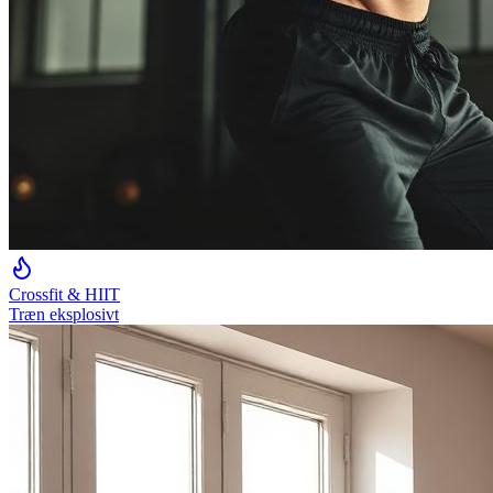
Crossfit & HIIT
Træn eksplosivt