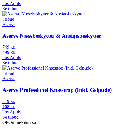
hos
Apuls
Se tilbud
Tilbud
Aserve
Aserve Næsebeskytter & Ansigtsbeskytter
749 kr.
499 kr.
hos
Apuls
Se tilbud
Tilbud
Aserve
Aserve Professionel Knæstrop (Inkl. Gelpude)
219 kr.
168 kr.
hos
Apuls
Se tilbud
OF
OnlineFitness.dk