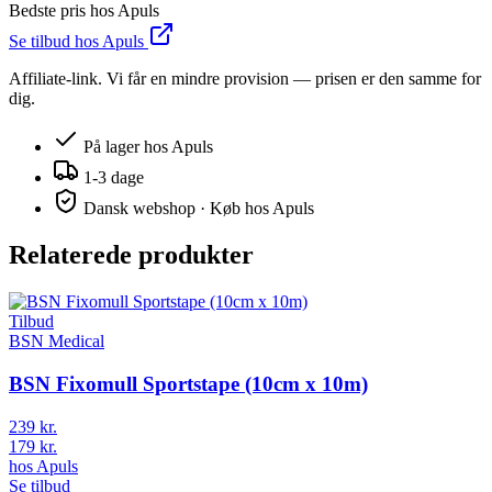
Bedste pris hos
Apuls
Se tilbud hos
Apuls
Affiliate-link. Vi får en mindre provision — prisen er den samme for
dig.
På lager hos
Apuls
1-3 dage
Dansk webshop · Køb hos
Apuls
Relaterede produkter
Tilbud
BSN Medical
BSN Fixomull Sportstape (10cm x 10m)
239 kr.
179 kr.
hos
Apuls
Se tilbud