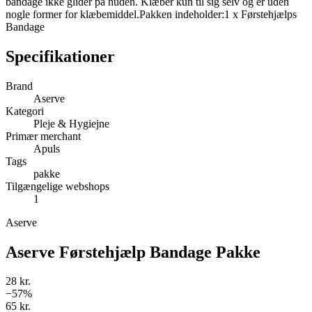
bandage ikke glider på huden. Klæber kun til sig selv og er uden
nogle former for klæbemiddel.Pakken indeholder:1 x Førstehjælps
Bandage
Specifikationer
Brand
Aserve
Kategori
Pleje & Hygiejne
Primær merchant
Apuls
Tags
pakke
Tilgængelige webshops
1
Aserve
Aserve Førstehjælp Bandage Pakke
28 kr.
−
57
%
65 kr.