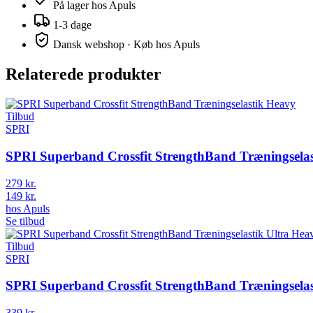
På lager hos
Apuls
1-3 dage
Dansk webshop · Køb hos
Apuls
Relaterede produkter
Tilbud
SPRI
SPRI Superband Crossfit StrengthBand Træningsela
279 kr.
149 kr.
hos
Apuls
Se tilbud
Tilbud
SPRI
SPRI Superband Crossfit StrengthBand Træningselas
339 kr.