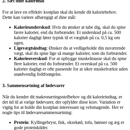
2. Sæt dine kalorimål
For at lave en effektiv kostplan skal du kende dit kaloriebehov.
Dette kan variere afhængigt af dine mål:
Kalorieunderskud
: Hvis du ønsker at tabe dig, skal du spise
færre kalorier, end du forbrænder. Et underskud på ca. 500
kalorier dagligt fører typisk til et vægttab på ca. 0,5 kg om
ugen.
Ligevægtsindtag
: Ønsker du at vedligeholde din nuværende
vægt, skal du spise lige så mange kalorier, som du forbrænder.
Kalorieoverskud
: For at opbygge muskelmasse skal du spise
flere kalorier, end du forbrænder. Et overskud på ca. 500
kalorier dagligt er ofte passende for at sikre muskelvækst uden
unødvendig fedtforøgelse.
3. Sammensætning af fødevarer
Når du kender dit makronæringsstofbehov og dit kalorieindtag, er
det tid til at vælge fødevarer, der opfylder disse krav. Variation er
vigtig for at holde din kostplan interessant og velsmagende. Her er
nogle tips til fødevaresammensætning:
Protein
: Kyllingebryst, fisk, oksekød, tofu, bønner og æg er
gode proteinkilder.