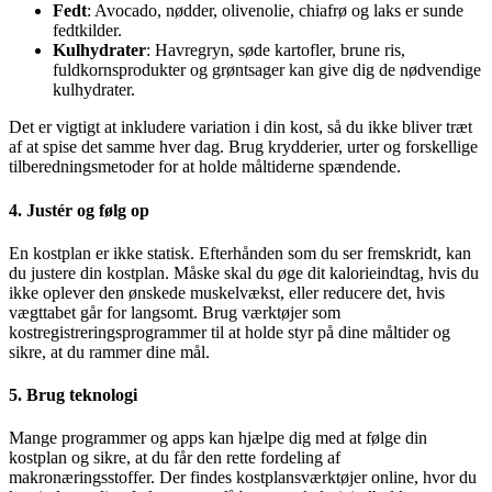
Fedt
: Avocado, nødder, olivenolie, chiafrø og laks er sunde
fedtkilder.
Kulhydrater
: Havregryn, søde kartofler, brune ris,
fuldkornsprodukter og grøntsager kan give dig de nødvendige
kulhydrater.
Det er vigtigt at inkludere variation i din kost, så du ikke bliver træt
af at spise det samme hver dag. Brug krydderier, urter og forskellige
tilberedningsmetoder for at holde måltiderne spændende.
4. Justér og følg op
En kostplan er ikke statisk. Efterhånden som du ser fremskridt, kan
du justere din kostplan. Måske skal du øge dit kalorieindtag, hvis du
ikke oplever den ønskede muskelvækst, eller reducere det, hvis
vægttabet går for langsomt. Brug værktøjer som
kostregistreringsprogrammer til at holde styr på dine måltider og
sikre, at du rammer dine mål.
5. Brug teknologi
Mange programmer og apps kan hjælpe dig med at følge din
kostplan og sikre, at du får den rette fordeling af
makronæringsstoffer. Der findes kostplansværktøjer online, hvor du