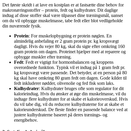
Det første skridt i at lave en kostplan er at fastsætte dine behov for
makronæringsstoffer – protein, fedt og kulhydrater. Dit daglige
indtag af disse stoffer skal være tilpasset dine træningsmål, uanset
om du vil opbygge muskelmasse, tabe fedt eller blot vedligeholde
din nuværende fysik.
Protein
: For muskelopbygning er protein nøglen. En
almindelig anbefaling er 2 gram protein pr. kg kropsvægt
dagligt. Hvis du vejer 80 kg, skal du sigte efter omkring 160
gram protein om dagen. Proteinet hjælper med at reparere og
opbygge muskler efter træning.
Fedt
: Fedt er vigtigt for hormonbalancen og kroppens
overordnede funktion. Typisk vil et indtag på 1 gram fedt pr.
kg kropsvægt være passende. Det betyder, at en person på 80
kg skal have omkring 80 gram fedt om dagen. Gode kilder til
fedt inkluderer nødder, olivenolie og fed fisk som laks.
Kulhydrater
: Kulhydrater bruges ofte som regulator for dit
kalorieindtag. Hvis du ønsker at øge din muskelmasse, vil du
indtage flere kulhydrater for at skabe et kalorieoverskud. Hvis
du vil tabe dig, vil du reducere kulhydraterne for at skabe et
kalorieunderskud. De fleste finder en passende balance ved at
justere kulhydraterne baseret på deres trænings- og
energibehov.