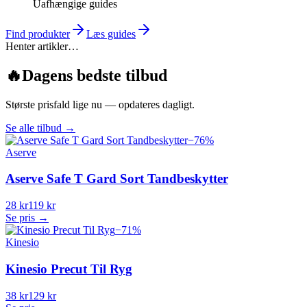
Uafhængige guides
Find produkter
Læs guides
Henter artikler…
🔥
Dagens bedste tilbud
Største prisfald lige nu — opdateres dagligt.
Se alle tilbud
→
−
76
%
Aserve
Aserve Safe T Gard Sort Tandbeskytter
28 kr
119 kr
Se pris →
−
71
%
Kinesio
Kinesio Precut Til Ryg
38 kr
129 kr