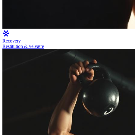
Recovery
Restitution & velvære