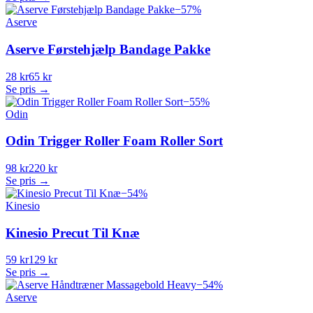
−
57
%
Aserve
Aserve Førstehjælp Bandage Pakke
28 kr
65 kr
Se pris →
−
55
%
Odin
Odin Trigger Roller Foam Roller Sort
98 kr
220 kr
Se pris →
−
54
%
Kinesio
Kinesio Precut Til Knæ
59 kr
129 kr
Se pris →
−
54
%
Aserve