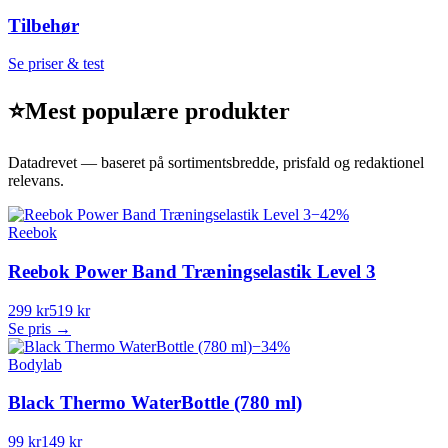
Tilbehør
Se priser & test
⭐
Mest populære produkter
Datadrevet — baseret på sortimentsbredde, prisfald og redaktionel
relevans.
−
42
%
Reebok
Reebok Power Band Træningselastik Level 3
299 kr
519 kr
Se pris →
−
34
%
Bodylab
Black Thermo WaterBottle (780 ml)
99 kr
149 kr