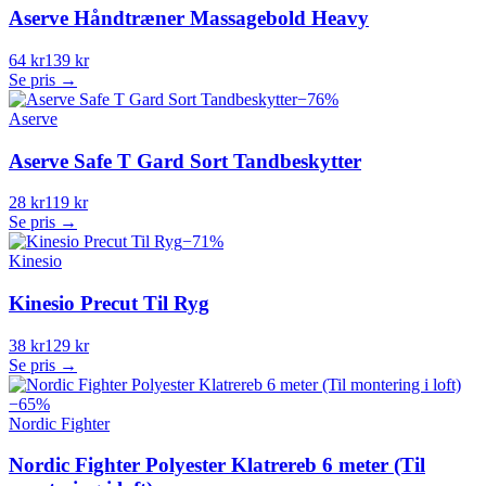
Aserve Håndtræner Massagebold Heavy
64 kr
139 kr
Se pris →
−
76
%
Aserve
Aserve Safe T Gard Sort Tandbeskytter
28 kr
119 kr
Se pris →
−
71
%
Kinesio
Kinesio Precut Til Ryg
38 kr
129 kr
Se pris →
−
65
%
Nordic Fighter
Nordic Fighter Polyester Klatrereb 6 meter (Til