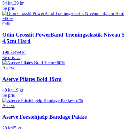
54 kr
139 kr
Se pris →
−
60
%
Odin
Odin Crossfit PowerBand Træningselastik Niveau 5
4,5cm Hard
198 kr
499 kr
Se pris →
−
60
%
Aserve
Aserve Pilates Bold 19cm
48 kr
119 kr
Se pris →
−
57
%
Aserve
Aserve Førstehjælp Bandage Pakke
28 kr
65 kr