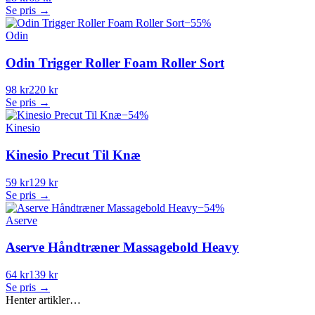
Se pris →
−
55
%
Odin
Odin Trigger Roller Foam Roller Sort
98 kr
220 kr
Se pris →
−
54
%
Kinesio
Kinesio Precut Til Knæ
59 kr
129 kr
Se pris →
−
54
%
Aserve
Aserve Håndtræner Massagebold Heavy
64 kr
139 kr
Se pris →
Henter artikler…