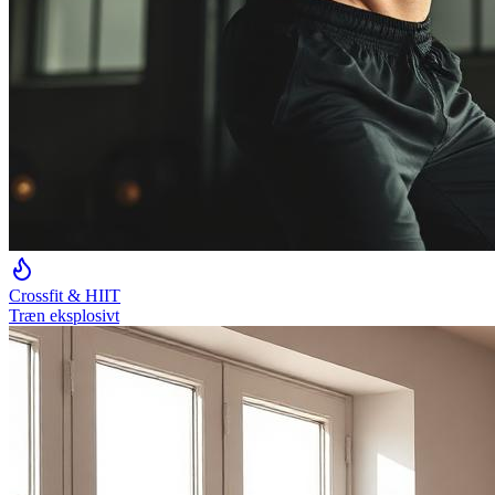
Crossfit & HIIT
Træn eksplosivt