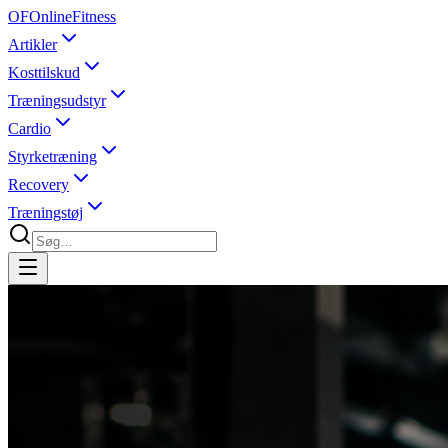
OF
OnlineFitness
Artikler
Kosttilskud
Træningsudstyr
Cardio
Styrketræning
Recovery
Træningstøj