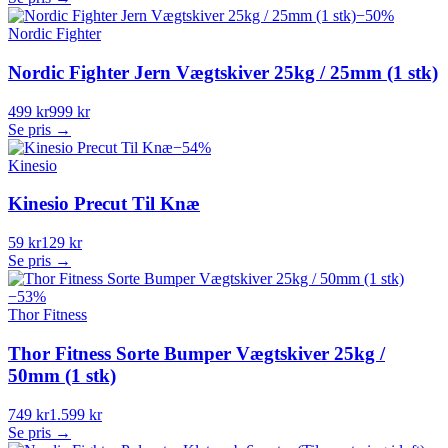
−
50
%
Nordic Fighter
Nordic Fighter Jern Vægtskiver 25kg / 25mm (1 stk)
499 kr
999 kr
Se pris →
−
54
%
Kinesio
Kinesio Precut Til Knæ
59 kr
129 kr
Se pris →
−
53
%
Thor Fitness
Thor Fitness Sorte Bumper Vægtskiver 25kg /
50mm (1 stk)
749 kr
1.599 kr
Se pris →