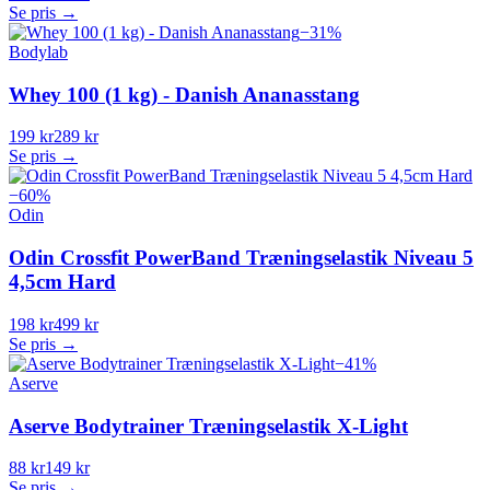
Se pris →
−
31
%
Bodylab
Whey 100 (1 kg) - Danish Ananasstang
199 kr
289 kr
Se pris →
−
60
%
Odin
Odin Crossfit PowerBand Træningselastik Niveau 5
4,5cm Hard
198 kr
499 kr
Se pris →
−
41
%
Aserve
Aserve Bodytrainer Træningselastik X-Light
88 kr
149 kr
Se pris →