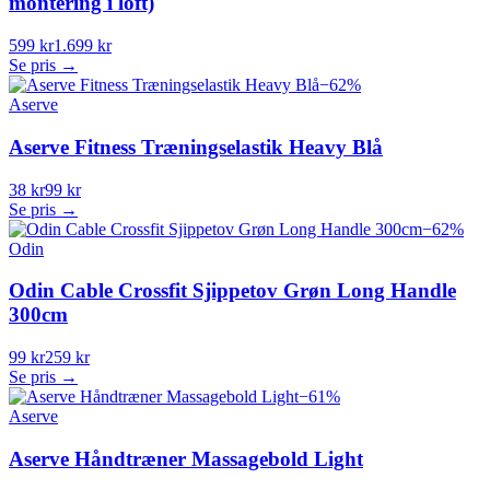
montering i loft)
599 kr
1.699 kr
Se pris →
−
62
%
Aserve
Aserve Fitness Træningselastik Heavy Blå
38 kr
99 kr
Se pris →
−
62
%
Odin
Odin Cable Crossfit Sjippetov Grøn Long Handle
300cm
99 kr
259 kr
Se pris →
−
61
%
Aserve
Aserve Håndtræner Massagebold Light