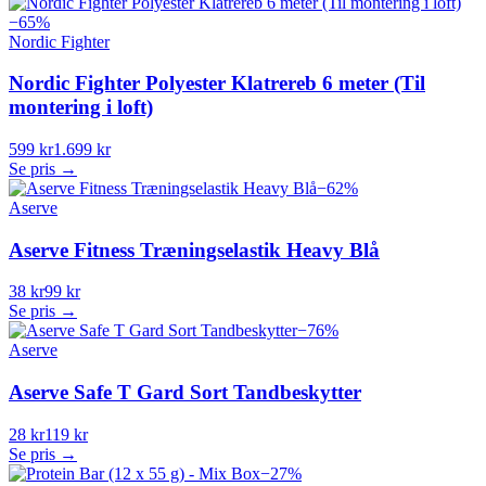
−
65
%
Nordic Fighter
Nordic Fighter Polyester Klatrereb 6 meter (Til
montering i loft)
599 kr
1.699 kr
Se pris →
−
62
%
Aserve
Aserve Fitness Træningselastik Heavy Blå
38 kr
99 kr
Se pris →
−
76
%
Aserve
Aserve Safe T Gard Sort Tandbeskytter
28 kr
119 kr
Se pris →
−
27
%