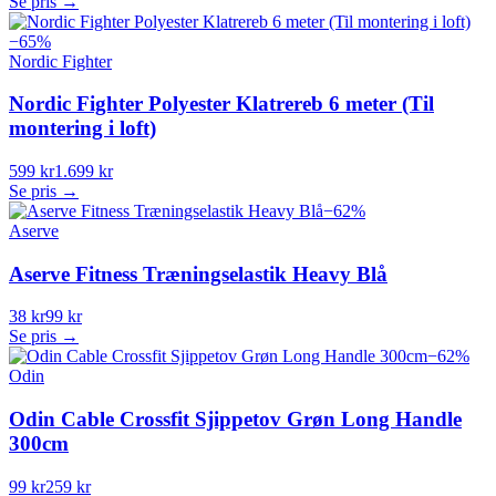
Se pris →
−
65
%
Nordic Fighter
Nordic Fighter Polyester Klatrereb 6 meter (Til
montering i loft)
599 kr
1.699 kr
Se pris →
−
62
%
Aserve
Aserve Fitness Træningselastik Heavy Blå
38 kr
99 kr
Se pris →
−
62
%
Odin
Odin Cable Crossfit Sjippetov Grøn Long Handle
300cm
99 kr
259 kr