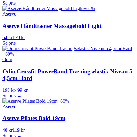
Se pris →
−
61
%
Aserve
Aserve Håndtræner Massagebold Light
54 kr
139 kr
Se pris →
−
60
%
Odin
Odin Crossfit PowerBand Træningselastik Niveau 5
4,5cm Hard
198 kr
499 kr
Se pris →
−
60
%
Aserve
Aserve Pilates Bold 19cm
48 kr
119 kr
Se pris →