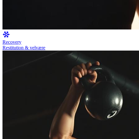
Recovery
Restitution & velvære