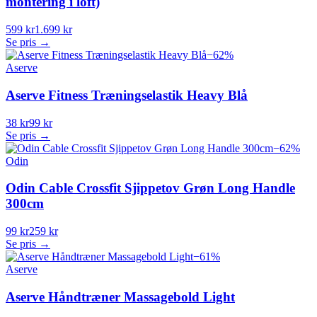
montering i loft)
599 kr
1.699 kr
Se pris →
−
62
%
Aserve
Aserve Fitness Træningselastik Heavy Blå
38 kr
99 kr
Se pris →
−
62
%
Odin
Odin Cable Crossfit Sjippetov Grøn Long Handle
300cm
99 kr
259 kr
Se pris →
−
61
%
Aserve
Aserve Håndtræner Massagebold Light