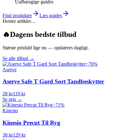
Uafhængige guides
Find produkter
Læs guides
Henter artikler…
🔥
Dagens bedste tilbud
Største prisfald lige nu — opdateres dagligt.
Se alle tilbud
→
−
76
%
Aserve
Aserve Safe T Gard Sort Tandbeskytter
28 kr
119 kr
Se pris →
−
71
%
Kinesio
Kinesio Precut Til Ryg
38 kr
129 kr