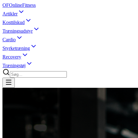
OF
OnlineFitness
Artikler
Kosttilskud
Træningsudstyr
Cardio
Styrketræning
Recovery
Træningstøj