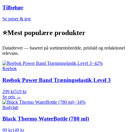
Tilbehør
Se priser & test
⭐
Mest populære produkter
Datadrevet — baseret på sortimentsbredde, prisfald og redaktionel
relevans.
−
42
%
Reebok
Reebok Power Band Træningselastik Level 3
299 kr
519 kr
Se pris →
−
34
%
Bodylab
Black Thermo WaterBottle (780 ml)
99 kr
149 kr