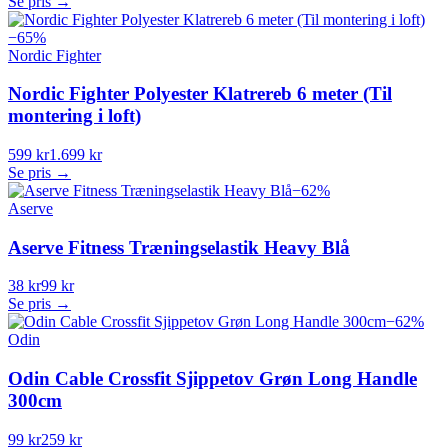
Se pris →
−
65
%
Nordic Fighter
Nordic Fighter Polyester Klatrereb 6 meter (Til
montering i loft)
599 kr
1.699 kr
Se pris →
−
62
%
Aserve
Aserve Fitness Træningselastik Heavy Blå
38 kr
99 kr
Se pris →
−
62
%
Odin
Odin Cable Crossfit Sjippetov Grøn Long Handle
300cm
99 kr
259 kr