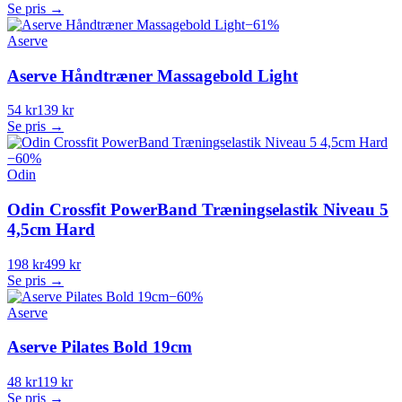
Se pris →
−
61
%
Aserve
Aserve Håndtræner Massagebold Light
54 kr
139 kr
Se pris →
−
60
%
Odin
Odin Crossfit PowerBand Træningselastik Niveau 5
4,5cm Hard
198 kr
499 kr
Se pris →
−
60
%
Aserve
Aserve Pilates Bold 19cm
48 kr
119 kr
Se pris →