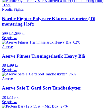
−
65
%
Nordic Fighter
Nordic Fighter Polyester Klatrereb 6 meter (Til
montering i loft)
599 kr
1.699 kr
Se pris →
−
62
%
Aserve
Aserve Fitness Træningselastik Heavy Blå
38 kr
99 kr
Se pris →
−
76
%
Aserve
Aserve Safe T Gard Sort Tandbeskytter
28 kr
119 kr
Se pris →
−
27
%