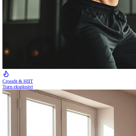
Crossfit & HIIT
Træn eksplosivt