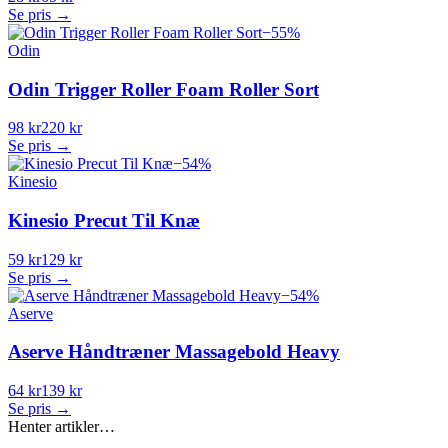
Se pris →
−
55
%
Odin
Odin Trigger Roller Foam Roller Sort
98 kr
220 kr
Se pris →
−
54
%
Kinesio
Kinesio Precut Til Knæ
59 kr
129 kr
Se pris →
−
54
%
Aserve
Aserve Håndtræner Massagebold Heavy
64 kr
139 kr
Se pris →
Henter artikler…