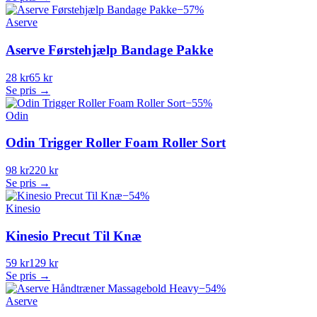
−
57
%
Aserve
Aserve Førstehjælp Bandage Pakke
28 kr
65 kr
Se pris →
−
55
%
Odin
Odin Trigger Roller Foam Roller Sort
98 kr
220 kr
Se pris →
−
54
%
Kinesio
Kinesio Precut Til Knæ
59 kr
129 kr
Se pris →
−
54
%
Aserve