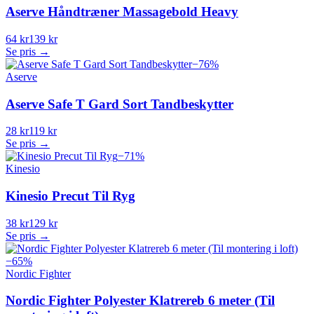
Aserve Håndtræner Massagebold Heavy
64 kr
139 kr
Se pris →
−
76
%
Aserve
Aserve Safe T Gard Sort Tandbeskytter
28 kr
119 kr
Se pris →
−
71
%
Kinesio
Kinesio Precut Til Ryg
38 kr
129 kr
Se pris →
−
65
%
Nordic Fighter
Nordic Fighter Polyester Klatrereb 6 meter (Til