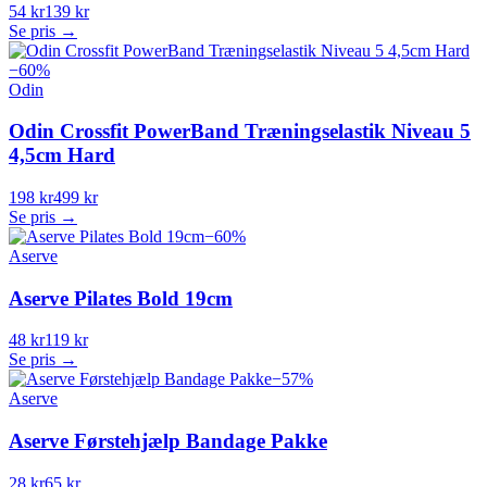
54 kr
139 kr
Se pris →
−
60
%
Odin
Odin Crossfit PowerBand Træningselastik Niveau 5
4,5cm Hard
198 kr
499 kr
Se pris →
−
60
%
Aserve
Aserve Pilates Bold 19cm
48 kr
119 kr
Se pris →
−
57
%
Aserve
Aserve Førstehjælp Bandage Pakke
28 kr
65 kr