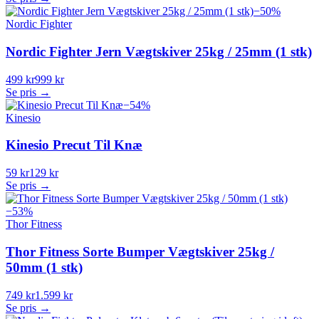
−
50
%
Nordic Fighter
Nordic Fighter Jern Vægtskiver 25kg / 25mm (1 stk)
499 kr
999 kr
Se pris →
−
54
%
Kinesio
Kinesio Precut Til Knæ
59 kr
129 kr
Se pris →
−
53
%
Thor Fitness
Thor Fitness Sorte Bumper Vægtskiver 25kg /
50mm (1 stk)
749 kr
1.599 kr
Se pris →