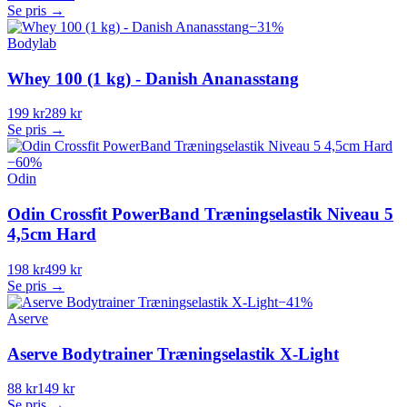
Se pris →
−
31
%
Bodylab
Whey 100 (1 kg) - Danish Ananasstang
199 kr
289 kr
Se pris →
−
60
%
Odin
Odin Crossfit PowerBand Træningselastik Niveau 5
4,5cm Hard
198 kr
499 kr
Se pris →
−
41
%
Aserve
Aserve Bodytrainer Træningselastik X-Light
88 kr
149 kr
Se pris →