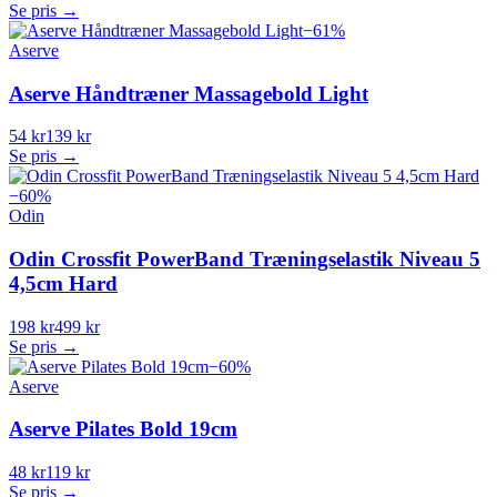
Se pris →
−
61
%
Aserve
Aserve Håndtræner Massagebold Light
54 kr
139 kr
Se pris →
−
60
%
Odin
Odin Crossfit PowerBand Træningselastik Niveau 5
4,5cm Hard
198 kr
499 kr
Se pris →
−
60
%
Aserve
Aserve Pilates Bold 19cm
48 kr
119 kr
Se pris →