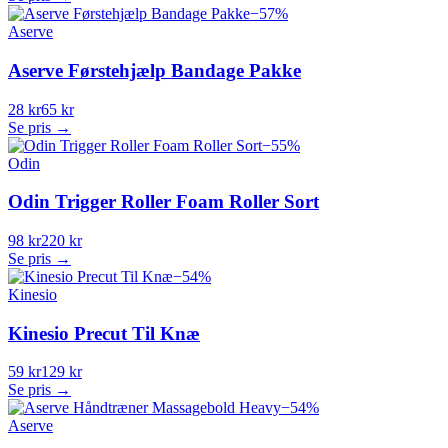
−
57
%
Aserve
Aserve Førstehjælp Bandage Pakke
28 kr
65 kr
Se pris →
−
55
%
Odin
Odin Trigger Roller Foam Roller Sort
98 kr
220 kr
Se pris →
−
54
%
Kinesio
Kinesio Precut Til Knæ
59 kr
129 kr
Se pris →
−
54
%
Aserve