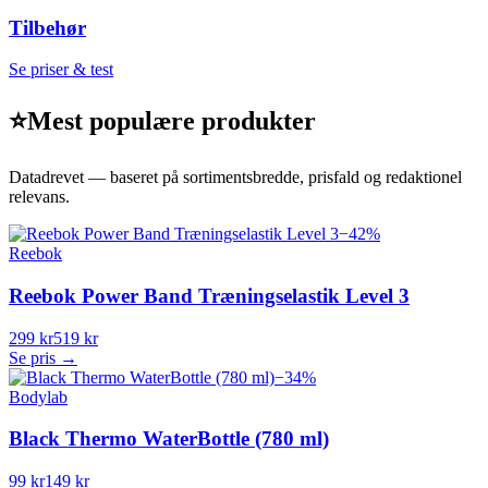
Tilbehør
Se priser & test
⭐
Mest populære produkter
Datadrevet — baseret på sortimentsbredde, prisfald og redaktionel
relevans.
−
42
%
Reebok
Reebok Power Band Træningselastik Level 3
299 kr
519 kr
Se pris →
−
34
%
Bodylab
Black Thermo WaterBottle (780 ml)
99 kr
149 kr