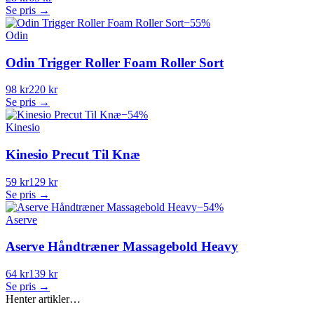
Se pris →
−
55
%
Odin
Odin Trigger Roller Foam Roller Sort
98 kr
220 kr
Se pris →
−
54
%
Kinesio
Kinesio Precut Til Knæ
59 kr
129 kr
Se pris →
−
54
%
Aserve
Aserve Håndtræner Massagebold Heavy
64 kr
139 kr
Se pris →
Henter artikler…