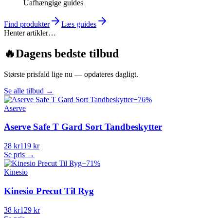
Uafhængige guides
Find produkter
Læs guides
Henter artikler…
🔥
Dagens bedste tilbud
Største prisfald lige nu — opdateres dagligt.
Se alle tilbud
→
−
76
%
Aserve
Aserve Safe T Gard Sort Tandbeskytter
28 kr
119 kr
Se pris →
−
71
%
Kinesio
Kinesio Precut Til Ryg
38 kr
129 kr