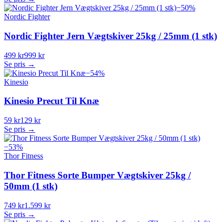
−
50
%
Nordic Fighter
Nordic Fighter Jern Vægtskiver 25kg / 25mm (1 stk)
499 kr
999 kr
Se pris →
−
54
%
Kinesio
Kinesio Precut Til Knæ
59 kr
129 kr
Se pris →
−
53
%
Thor Fitness
Thor Fitness Sorte Bumper Vægtskiver 25kg /
50mm (1 stk)
749 kr
1.599 kr
Se pris →