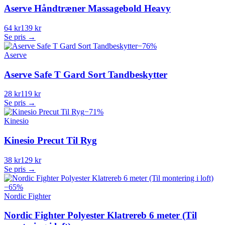
Aserve Håndtræner Massagebold Heavy
64 kr
139 kr
Se pris →
−
76
%
Aserve
Aserve Safe T Gard Sort Tandbeskytter
28 kr
119 kr
Se pris →
−
71
%
Kinesio
Kinesio Precut Til Ryg
38 kr
129 kr
Se pris →
−
65
%
Nordic Fighter
Nordic Fighter Polyester Klatrereb 6 meter (Til