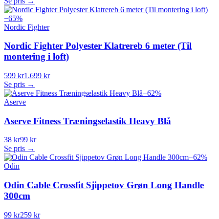
Se pris →
−
65
%
Nordic Fighter
Nordic Fighter Polyester Klatrereb 6 meter (Til
montering i loft)
599 kr
1.699 kr
Se pris →
−
62
%
Aserve
Aserve Fitness Træningselastik Heavy Blå
38 kr
99 kr
Se pris →
−
62
%
Odin
Odin Cable Crossfit Sjippetov Grøn Long Handle
300cm
99 kr
259 kr