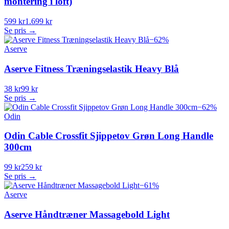
montering i loft)
599 kr
1.699 kr
Se pris →
−
62
%
Aserve
Aserve Fitness Træningselastik Heavy Blå
38 kr
99 kr
Se pris →
−
62
%
Odin
Odin Cable Crossfit Sjippetov Grøn Long Handle
300cm
99 kr
259 kr
Se pris →
−
61
%
Aserve
Aserve Håndtræner Massagebold Light