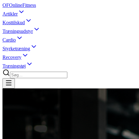
OF
OnlineFitness
Artikler
Kosttilskud
Træningsudstyr
Cardio
Styrketræning
Recovery
Træningstøj