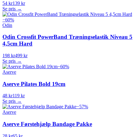
54 kr
139 kr
Se pris →
−
60
%
Odin
Odin Crossfit PowerBand Træningselastik Niveau 5
4,5cm Hard
198 kr
499 kr
Se pris →
−
60
%
Aserve
Aserve Pilates Bold 19cm
48 kr
119 kr
Se pris →
−
57
%
Aserve
Aserve Førstehjælp Bandage Pakke
28 kr
65 kr