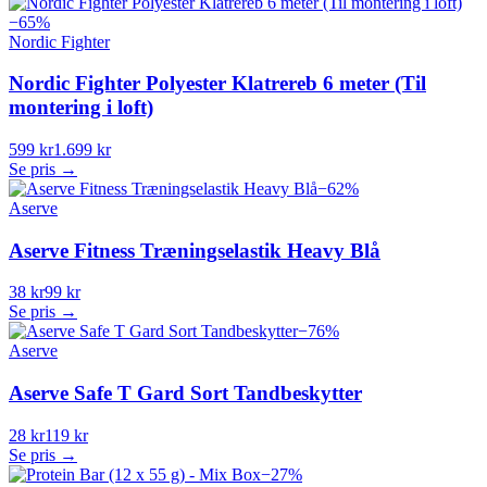
−
65
%
Nordic Fighter
Nordic Fighter Polyester Klatrereb 6 meter (Til
montering i loft)
599 kr
1.699 kr
Se pris →
−
62
%
Aserve
Aserve Fitness Træningselastik Heavy Blå
38 kr
99 kr
Se pris →
−
76
%
Aserve
Aserve Safe T Gard Sort Tandbeskytter
28 kr
119 kr
Se pris →
−
27
%