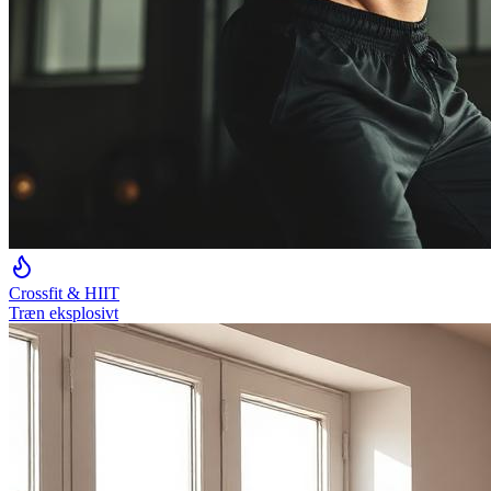
Crossfit & HIIT
Træn eksplosivt