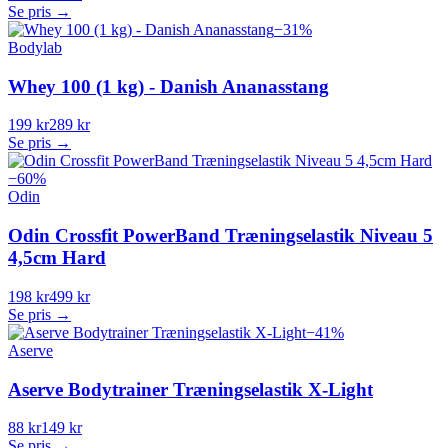
Se pris →
−
31
%
Bodylab
Whey 100 (1 kg) - Danish Ananasstang
199 kr
289 kr
Se pris →
−
60
%
Odin
Odin Crossfit PowerBand Træningselastik Niveau 5
4,5cm Hard
198 kr
499 kr
Se pris →
−
41
%
Aserve
Aserve Bodytrainer Træningselastik X-Light
88 kr
149 kr
Se pris →