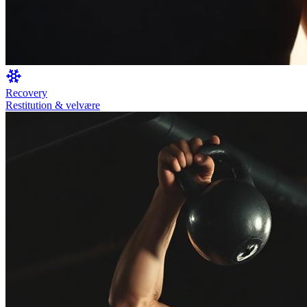
Recovery
Restitution & velvære