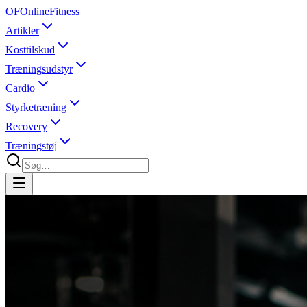
OF
OnlineFitness
Artikler
Kosttilskud
Træningsudstyr
Cardio
Styrketræning
Recovery
Træningstøj