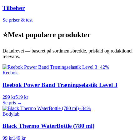
Tilbehør
Se priser & test
⭐
Mest populære produkter
Datadrevet — baseret på sortimentsbredde, prisfald og redaktionel
relevans.
−
42
%
Reebok
Reebok Power Band Træningselastik Level 3
299 kr
519 kr
Se pris →
−
34
%
Bodylab
Black Thermo WaterBottle (780 ml)
99 kr
149 kr