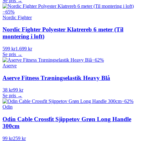
Se pris →
−
65
%
Nordic Fighter
Nordic Fighter Polyester Klatrereb 6 meter (Til
montering i loft)
599 kr
1.699 kr
Se pris →
−
62
%
Aserve
Aserve Fitness Træningselastik Heavy Blå
38 kr
99 kr
Se pris →
−
62
%
Odin
Odin Cable Crossfit Sjippetov Grøn Long Handle
300cm
99 kr
259 kr