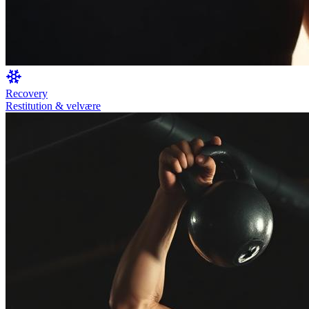
Recovery
Restitution & velvære