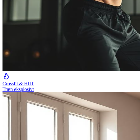
Crossfit & HIIT
Træn eksplosivt