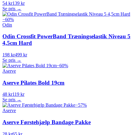
54 kr
139 kr
Se pris →
−
60
%
Odin
Odin Crossfit PowerBand Træningselastik Niveau 5
4,5cm Hard
198 kr
499 kr
Se pris →
−
60
%
Aserve
Aserve Pilates Bold 19cm
48 kr
119 kr
Se pris →
−
57
%
Aserve
Aserve Førstehjælp Bandage Pakke
28 kr
65 kr