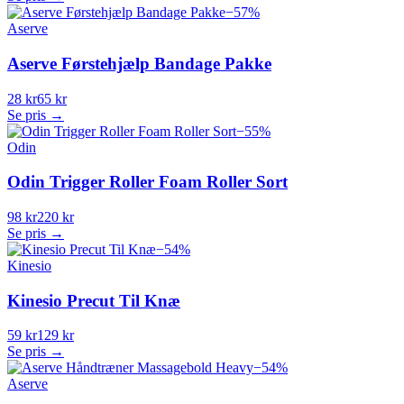
−
57
%
Aserve
Aserve Førstehjælp Bandage Pakke
28 kr
65 kr
Se pris →
−
55
%
Odin
Odin Trigger Roller Foam Roller Sort
98 kr
220 kr
Se pris →
−
54
%
Kinesio
Kinesio Precut Til Knæ
59 kr
129 kr
Se pris →
−
54
%
Aserve