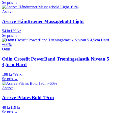
Se pris →
−
61
%
Aserve
Aserve Håndtræner Massagebold Light
54 kr
139 kr
Se pris →
−
60
%
Odin
Odin Crossfit PowerBand Træningselastik Niveau 5
4,5cm Hard
198 kr
499 kr
Se pris →
−
60
%
Aserve
Aserve Pilates Bold 19cm
48 kr
119 kr
Se pris →