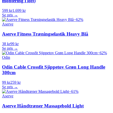
montering i loft)
599 kr
1.699 kr
Se pris →
−
62
%
Aserve
Aserve Fitness Træningselastik Heavy Blå
38 kr
99 kr
Se pris →
−
62
%
Odin
Odin Cable Crossfit Sjippetov Grøn Long Handle
300cm
99 kr
259 kr
Se pris →
−
61
%
Aserve
Aserve Håndtræner Massagebold Light