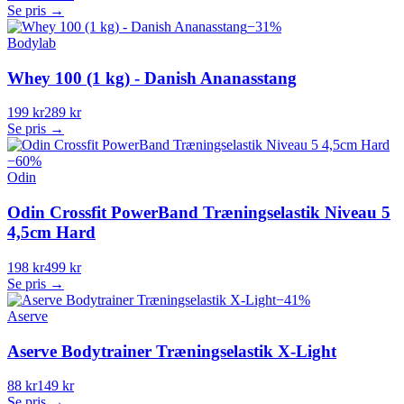
Se pris →
−
31
%
Bodylab
Whey 100 (1 kg) - Danish Ananasstang
199 kr
289 kr
Se pris →
−
60
%
Odin
Odin Crossfit PowerBand Træningselastik Niveau 5
4,5cm Hard
198 kr
499 kr
Se pris →
−
41
%
Aserve
Aserve Bodytrainer Træningselastik X-Light
88 kr
149 kr
Se pris →