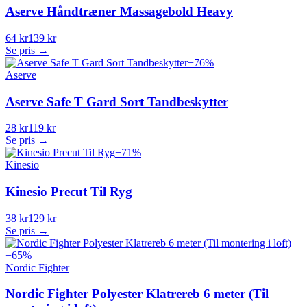
Aserve Håndtræner Massagebold Heavy
64 kr
139 kr
Se pris →
−
76
%
Aserve
Aserve Safe T Gard Sort Tandbeskytter
28 kr
119 kr
Se pris →
−
71
%
Kinesio
Kinesio Precut Til Ryg
38 kr
129 kr
Se pris →
−
65
%
Nordic Fighter
Nordic Fighter Polyester Klatrereb 6 meter (Til