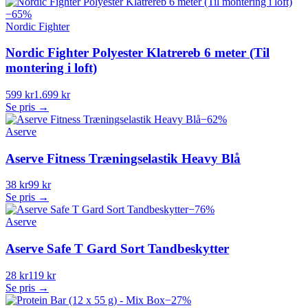
−
65
%
Nordic Fighter
Nordic Fighter Polyester Klatrereb 6 meter (Til
montering i loft)
599 kr
1.699 kr
Se pris →
−
62
%
Aserve
Aserve Fitness Træningselastik Heavy Blå
38 kr
99 kr
Se pris →
−
76
%
Aserve
Aserve Safe T Gard Sort Tandbeskytter
28 kr
119 kr
Se pris →
−
27
%