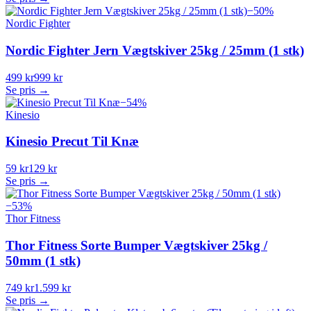
−
50
%
Nordic Fighter
Nordic Fighter Jern Vægtskiver 25kg / 25mm (1 stk)
499 kr
999 kr
Se pris →
−
54
%
Kinesio
Kinesio Precut Til Knæ
59 kr
129 kr
Se pris →
−
53
%
Thor Fitness
Thor Fitness Sorte Bumper Vægtskiver 25kg /
50mm (1 stk)
749 kr
1.599 kr
Se pris →