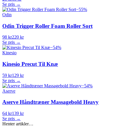
Se pris →
−
55
%
Odin
Odin Trigger Roller Foam Roller Sort
98 kr
220 kr
Se pris →
−
54
%
Kinesio
Kinesio Precut Til Knæ
59 kr
129 kr
Se pris →
−
54
%
Aserve
Aserve Håndtræner Massagebold Heavy
64 kr
139 kr
Se pris →
Henter artikler…