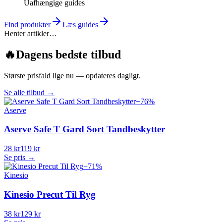
Uafhængige guides
Find produkter
Læs guides
Henter artikler…
🔥
Dagens bedste tilbud
Største prisfald lige nu — opdateres dagligt.
Se alle tilbud
→
−
76
%
Aserve
Aserve Safe T Gard Sort Tandbeskytter
28 kr
119 kr
Se pris →
−
71
%
Kinesio
Kinesio Precut Til Ryg
38 kr
129 kr